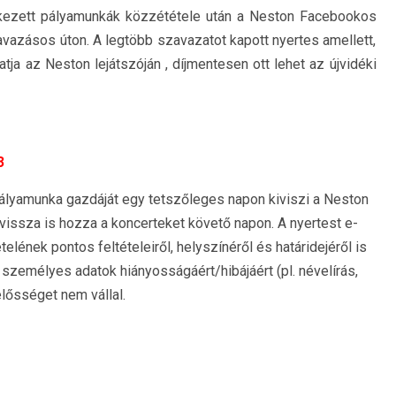
rkezett pályamunkák közzététele után a Neston Facebookos
zavazásos úton. A legtöbb szavazatot kapott nyertes amellett,
atja az Neston lejátszóján , díjmentesen ott lehet az újvidéki
3
ályamunka gazdáját egy tetszőleges napon kiviszi a Neston
vissza is hozza a koncerteket követő napon. A nyertest e-
elének pontos feltételeiről, helyszínéről és határidejéről is
 személyes adatok hiányosságáért/hibájáért (pl. névelírás,
elősséget nem vállal.