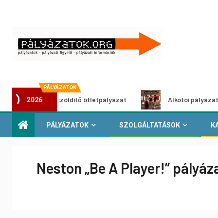
PÁLYÁZATOK
Városzöldítő ötletpályázat
Alkotói pályázat multiméd
2026
PÁLYÁZATOK
SZOLGÁLTATÁSOK
K
Neston „Be A Player!” pályáz