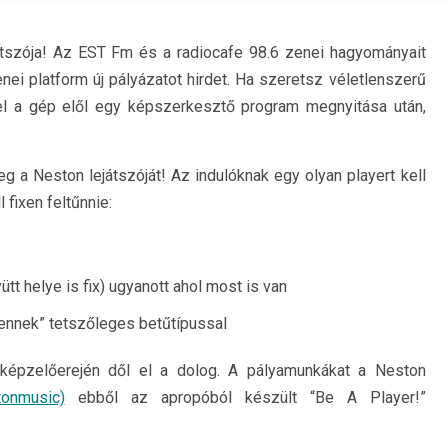
átszója! Az EST Fm és a radiocafe 98.6 zenei hagyományait
nei platform új pályázatot hirdet. Ha szeretsz véletlenszerű
el a gép elől egy képszerkesztő program megnyitása után,
g a Neston lejátszóját! Az indulóknak egy olyan playert kell
fixen feltűnnie:
t helye is fix) ugyanott ahol most is van
ennek” tetszőleges betűtípussal
 képzelőerején dől el a dolog. A pályamunkákat a Neston
onmusic)
ebből az apropóból készült “Be A Player!”