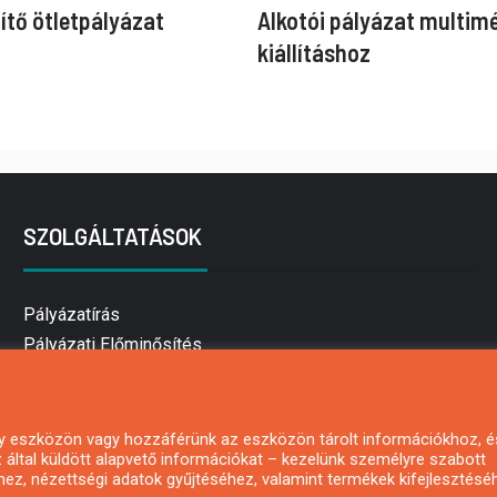
ítő ötletpályázat
Alkotói pályázat multim
kiállításhoz
SZOLGÁLTATÁSOK
Pályázatírás
Pályázati Előminősítés
Pályázati tanácsadás
Pályázatírás vállalkozásoknak
Mezőgazdasági pályázatírás
 egy eszközön vagy hozzáférünk az eszközön tárolt információkhoz, é
által küldött alapvető információkat – kezelünk személyre szabott
Pályázatírás magánszemélyeknek
hez, nézettségi adatok gyűjtéséhez, valamint termékek kifejlesztésé
Pályázatírás civil szervezeteknek