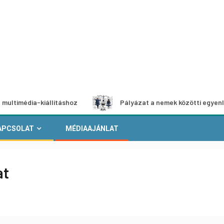
ia-kiállításhoz
Pályázat a nemek közötti egyenlőség euró
APCSOLAT
MÉDIAAJÁNLAT
at