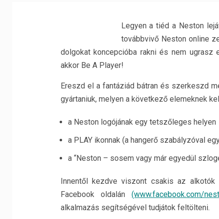
Legyen a tiéd a Neston lej
továbbvivő Neston online ze
dolgokat koncepcióba rakni és nem ugrasz 
akkor Be A Player!
Ereszd el a fantáziád bátran és szerkeszd me
gyártaniuk, melyen a következő elemeknek kell 
a Neston logójának egy tetszőleges helyen
a PLAY ikonnak (a hangerő szabályzóval együt
a “Neston – sosem vagy már egyedül szlog
Innentől kezdve viszont csakis az alkotók
Facebook oldalán
(www.facebook.com/nest
alkalmazás segítségével tudjátok feltölteni.