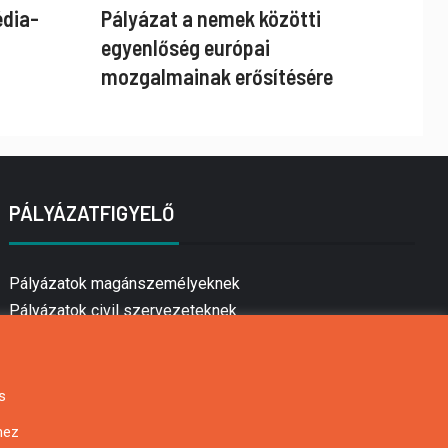
édia-
Pályázat a nemek közötti
egyenlőség európai
mozgalmainak erősítésére
PÁLYÁZATFIGYELŐ
Pályázatok magánszemélyeknek
Pályázatok civil szervezeteknek
Pályázatok vállalkozásoknak
Önkormányzati pályázatok
Mezőgazdasági pályázatok
s
Falusi turizmus pályázatok
hez
Napelem pályázatok