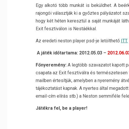
Egy alkotó több munkát is beküldhet. A beé
rajongói választják ki a győztes pályázatot s
hogy két héten keresztül a saját munkáját láth
Exit fesztiválon is Nestáékkal.
Az eredeti neston player psd-je letölthető
ITT.
A játék időtartama:
2012.05.03 –
2012.06.0
Főnyeremény:
A legtöbb szavazatot kapott p
csapata az Exit fesztiválra és természetesen 
mailben értesítjük, amelyben a nyeremény átvét
tájékoztatást kapnak. A nyertes által megadott
email-cím elírás stb.) a Neston semmiféle fel
Játékra fel, be a player!