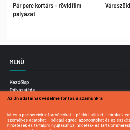
Pár perc kortárs – rövidfilm
Városzöld
pályázat
MENÜ
Kezdőlap
Pályázatírás
Az Ön adatainak védelme fontos a számunkra
Bemutatkozás
Médiaajánlat
Hírlevél feliratkozás
Mi és a partnereink információkat – például sütiket – tárolunk
személyes adatokat – például egyedi azonosítókat és az eszköz 
Impresszum
hirdetések és tartalom nyújtásához, hirdetés- és tartalommérés
Kapcsolat