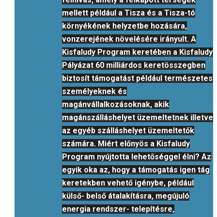
mellett például a Tisza és a Tisza-tó
környékének helyzetbe hozására,
vonzerejének növelésére irányult. A
Kisfaludy Program keretében a Kisfaludy
Pályázat 60 milliárdos keretösszegben
biztosít támogatást például természetes
személyeknek és
magánvállalkozásoknak, akik
magánszálláshelyet üzemeltetnek illetve
az egyéb szálláshelyet üzemeltetők
számára. Miért előnyös a Kisfaludy
Program nyújtotta lehetőséggel élni? Az
egyik oka az, hogy a támogatás igen tág
keretekben vehető igénybe, például
külső- belső átalakításra, megújuló
energia rendszer- telepítésre,