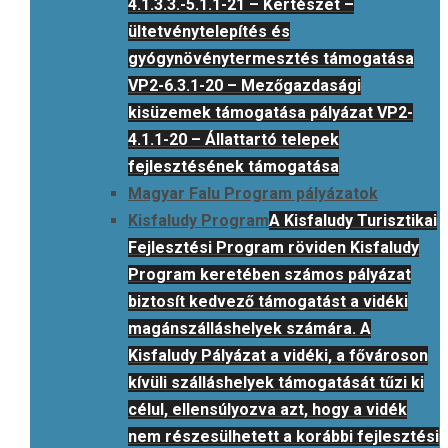
4.1.3.3.-5.1.1-21 – Kertészet –
ültetvénytelepítés és
gyógynövénytermesztés támogatása
VP2-6.3.1-20 – Mezőgazdasági
kisüzemek támogatása pályázat VP2-
4.1.1-20 – Állattartó telepek
fejlesztésének támogatása
Magyar Falu Program pályázatok
Kisfaludy Program
A Kisfaludy Turisztikai
Fejlesztési Program röviden Kisfaludy
Program keretében számos pályázat
biztosít kedvező támogatást a vidéki
magánszálláshelyek számára. A
Kisfaludy Pályázat a vidéki, a fővároson
kívüli szálláshelyek támogatását tűzi ki
célul, ellensúlyozva azt, hogy a vidék
nem részesülhetett a korábbi fejlesztési