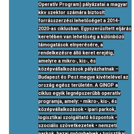
Operatív Program) pályázatai a magyar
kkv szektor számára biztosít
forrásszerzési lehetőséget a 2014-
2020-as ciklusban. Egyszerűsített eljárás
keretében van lehetőség a különböző
támogatások elnyerésére, a
rendelkezésre álló keret erejéig,
amelyre a mikro-, kis-, és
középvállalkozások pályázhatnak –
Budapest és Pest megye kivételével az
ország egész területén. A GINOP a
ciklus egyik legnépszerűbb operatív
programja, amely: • mikro-, kis-, és
középvállalkozások • ipari parkok,
logisztikai szolgáltató központok •
szociális szövetkezetek • nemzeti
parkok, hazai gyógyhelyek • turisztikai