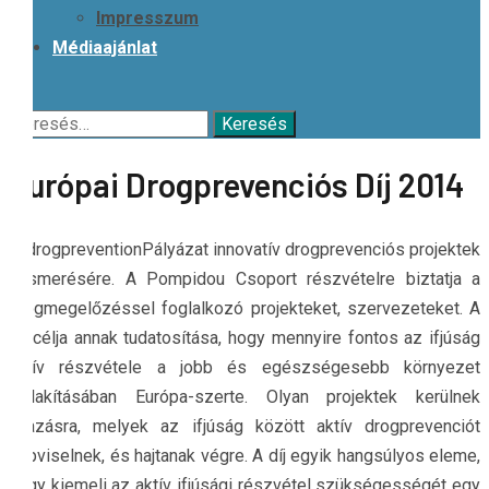
Impresszum
Médiaajánlat
Keresés:
Európai Drogprevenciós Díj 2014
Pályázat innovatív drogprevenciós projektek
elismerésére. A Pompidou Csoport részvételre biztatja a
drogmegelőzéssel foglalkozó projekteket, szervezeteket. A
díj célja annak tudatosítása, hogy mennyire fontos az ifjúság
aktív részvétele a jobb és egészségesebb környezet
kialakításában Európa-szerte. Olyan projektek kerülnek
díjazásra, melyek az ifjúság között aktív drogprevenciót
képviselnek, és hajtanak végre. A díj egyik hangsúlyos eleme,
hogy kiemeli az aktív ifjúsági részvétel szükségességét egy