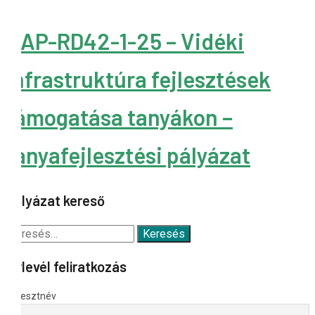
KAP-RD42-1-25 – Vidéki
infrastruktúra fejlesztések
támogatása tanyákon –
tanyafejlesztési pályázat
Pályázat kereső
Keresés:
Hírlevél feliratkozás
Keresztnév