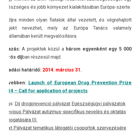
egészséges és jobb környezet kialakításában Európa-szerte.
A díjra minden olyan fiatalok által vezetett, és végrehajtott
projekt nevezhet, mely az Európa Tanács valamely
tagállamában került megvalósításra.
Díjazás:
A projektek közül a
három
egyenként egy 5 000
eurós díj
ban részesül majd.
Beadási határidő:
2014. március 31.
Bővebben:
Launch of European Drug Prevention Prize
2014 – Call for application of projects
Tags:
Díj
drogprevenció pályázat
Egészségügyi pályázatok
Continue
Previous
Pályázat autizmus-specifikus nevelés és oktatás
támogatására III.
Reading
Next
Pályázat tematikus látogatói csoportok szervezésére