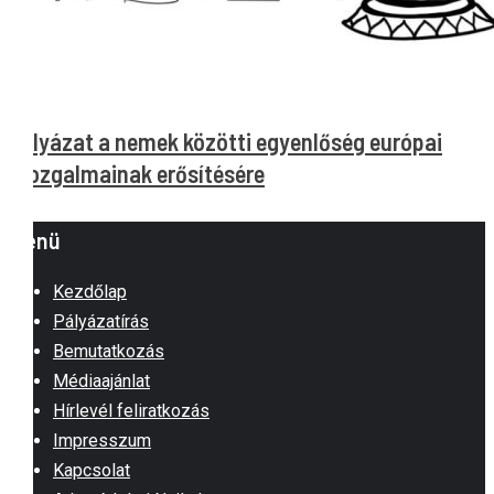
Pályázat a nemek közötti egyenlőség európai
mozgalmainak erősítésére
Menü
Kezdőlap
Pályázatírás
Bemutatkozás
Médiaajánlat
Hírlevél feliratkozás
Impresszum
Kapcsolat