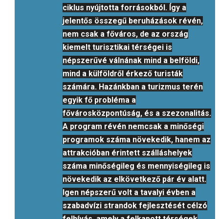
ciklus nyújtotta forrásokból. Így a
jelentős összegű beruházások révén,
nem csak a főváros, de az ország
kiemelt turisztikai térségei is
népszerűvé válnának mind a belföldi,
mind a külföldről érkező turisták
számára. Hazánkban a turizmus terén
egyik fő probléma a
fővárosközpontúság, és a szezonalitás.
A program révén nemcsak a minőségi
programok száma növekedik, hanem az
attrakcióban érintett szálláshelyek
száma minőségileg és mennyiségileg is
növekedik az elkövetkező pár év alatt.
Igen népszerű volt a tavalyi évben a
szabadvízi strandok fejlesztését célzó
felhívás, amely a felkapott térségek