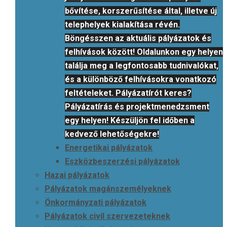
bővítése, korszerűsítése által, illetve új
telephelyek kialakítása révén.
Böngésszen az aktuális pályázatok és
felhívások között! Oldalunkon egy helyen
találja meg a legfontosabb tudnivalókat,
és a különböző felhívásokra vonatkozó
feltételeket. Pályázatírót keres?
Pályázatírás és projektmenedzsment
egy helyen! Készüljön fel időben a
kedvező lehetőségekre!
Energetikai pályázatok
Eszközbeszerzési pályázatok
Hazai pályázatok
Pályázatok magánszemélyeknek
Önkormányzati pályázatok
Pályázatok civil szervezeteknek