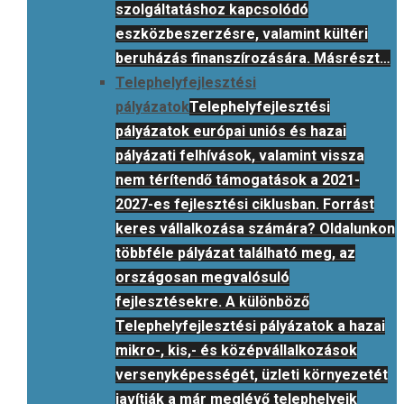
szolgáltatáshoz kapcsolódó
eszközbeszerzésre, valamint kültéri
beruházás finanszírozására. Másrészt…
Telephelyfejlesztési
pályázatok
Telephelyfejlesztési
pályázatok európai uniós és hazai
pályázati felhívások, valamint vissza
nem térítendő támogatások a 2021-
2027-es fejlesztési ciklusban. Forrást
keres vállalkozása számára? Oldalunkon
többféle pályázat található meg, az
országosan megvalósuló
fejlesztésekre. A különböző
Telephelyfejlesztési pályázatok a hazai
mikro-, kis,- és középvállalkozások
versenyképességét, üzleti környezetét
javítják a már meglévő telephelyeik