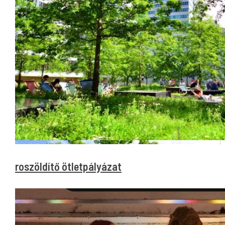
Városzöldítő ötletpályázat