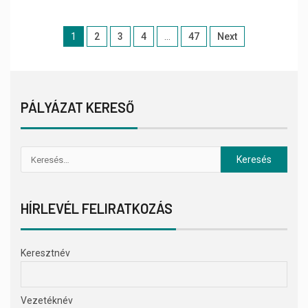
1
2
3
4
…
47
Next
PÁLYÁZAT KERESŐ
HÍRLEVÉL FELIRATKOZÁS
Keresztnév
Vezetéknév