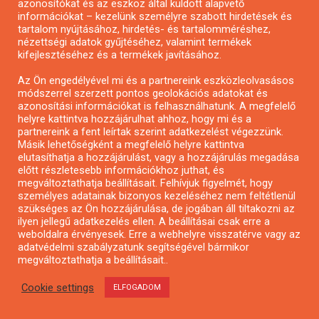
azonosítókat és az eszköz által küldött alapvető
információkat – kezelünk személyre szabott hirdetések és
tartalom nyújtásához, hirdetés- és tartalomméréshez,
Városzöldítő ötletpályázat
nézettségi adatok gyűjtéséhez, valamint termékek
kifejlesztéséhez és a termékek javításához.
Az Ön engedélyével mi és a partnereink eszközleolvasásos
módszerrel szerzett pontos geolokációs adatokat és
azonosítási információkat is felhasználhatunk. A megfelelő
helyre kattintva hozzájárulhat ahhoz, hogy mi és a
partnereink a fent leírtak szerint adatkezelést végezzünk.
Másik lehetőségként a megfelelő helyre kattintva
elutasíthatja a hozzájárulást, vagy a hozzájárulás megadása
előtt részletesebb információkhoz juthat, és
megváltoztathatja beállításait. Felhívjuk figyelmét, hogy
személyes adatainak bizonyos kezeléséhez nem feltétlenül
szükséges az Ön hozzájárulása, de jogában áll tiltakozni az
ilyen jellegű adatkezelés ellen. A beállításai csak erre a
weboldalra érvényesek. Erre a webhelyre visszatérve vagy az
adatvédelmi szabályzatunk segítségével bármikor
Alkotói pályázat multimédia-kiállításhoz
megváltoztathatja a beállításait..
Cookie settings
ELFOGADOM