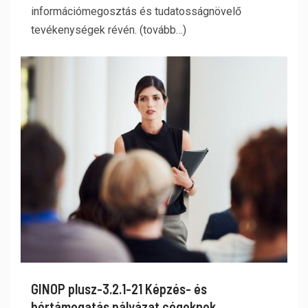
információmegosztás és tudatosságnövelő
tevékenységek révén. (tovább…)
GINOP plusz-3.2.1-21 Képzés- és
bértámogatás pályázat cégeknek