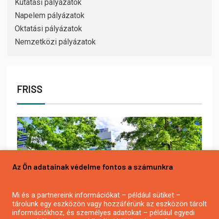
Kutatási pályázatok
Napelem pályázatok
Oktatási pályázatok
Nemzetközi pályázatok
FRISS
Az Ön adatainak védelme fontos a számunkra
Mi és a partnereink információkat – például sütiket –
tárolunk egy eszközön vagy hozzáférünk az eszközön tárolt
információkhoz, és személyes adatokat – például egyedi