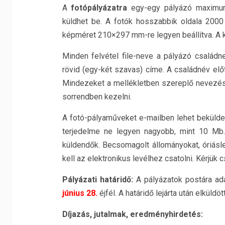
A
fotópályázatra
egy-egy pályázó maximum 3
küldhet be. A fotók hosszabbik oldala 2000 p
képméret 210×297 mm-re legyen beállítva. A 
Minden felvétel file-neve a pályázó család
rövid (egy-két szavas) címe. A családnév előtt
Mindezeket a mellékletben szereplő nevezési l
sorrendben kezelni.
A fotó-pályaműveket e-mailben lehet beküld
terjedelme ne legyen nagyobb, mint 10 Mb.
küldendők. Becsomagolt állományokat, óriásl
kell az elektronikus levélhez csatolni. Kérjük c
Pályázati határidő:
A pályázatok postára adá
június 28.
éjfél. A határidő lejárta után elküld
Díjazás, jutalmak, eredményhirdetés: