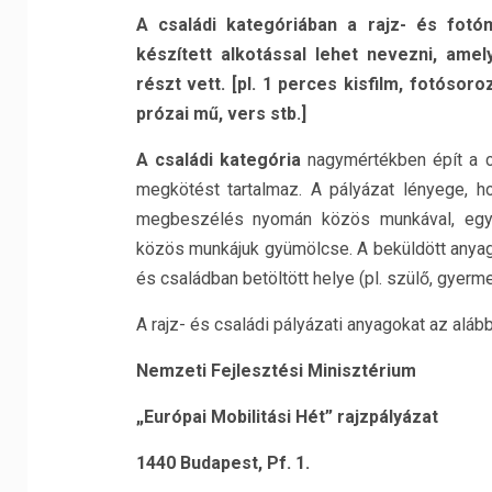
A
családi kategóriában
a rajz- és fotóm
készített alkotással lehet nevezni, am
részt vett. [pl. 1 perces kisfilm, fotóso
prózai mű, vers stb.]
A családi kategória
nagymértékben épít a cs
megkötést tartalmaz. A pályázat lényege, hog
megbeszélés nyomán közös munkával, együt
közös munkájuk gyümölcse. A beküldött anyag 
és családban betöltött helye (pl. szülő, gyerme
A rajz- és családi pályázati anyagokat az alábbi
Nemzeti Fejlesztési Minisztérium
„Európai Mobilitási Hét” rajzpályázat
1440 Budapest, Pf. 1.