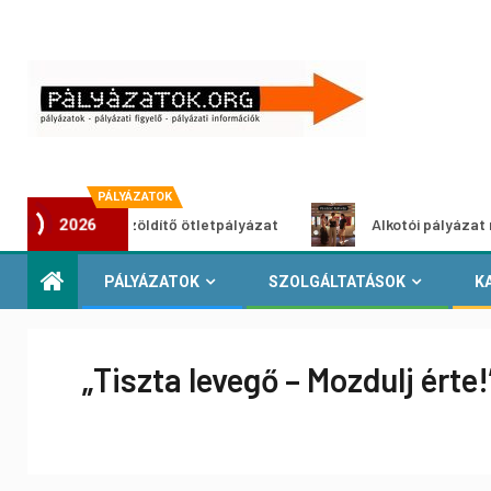
PÁLYÁZATOK
Városzöldítő ötletpályázat
Alkotói pályázat multimédia
2026
PÁLYÁZATOK
SZOLGÁLTATÁSOK
K
„Tiszta levegő – Mozdulj érte!