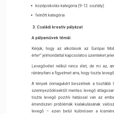
középiskolás kategória (9-12. osztály)
felnőtt kategória
3. Családi kreatív pályázat
A pályaművek témái:
Kérjük, hogy az alkotások az Európai Mobi
érte!” jelmondattal kapcsolatos üzenteket jel
Levegővétel nélkül nincs élet, de mi az, am
ráirányítani a figyelmet arra, hogy tiszta le
A tények önmagukért beszélnek: a tisztább
szennyeződésektől mentes levegő átlagosan 
tiszta levegő pozitív hatással van az embe
érrendszeri problémák kialakulásának valós
levegő – ezen belül különösen a kismére