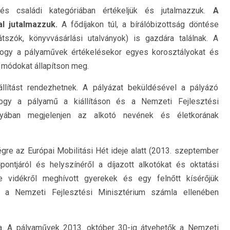
és családi kategóriában értékeljük és jutalmazzuk.
A
l jutalmazzuk.
A fődíjakon túl, a bírálóbizottság döntése
játszók, könyvvásárlási utalványok) is gazdára találnak. A
, hogy a pályaművek értékelésekor egyes korosztályokat és
i módokat állapítson meg.
iállítást rendezhetnek. A pályázat beküldésével a pályázó
hogy a pályamű a kiállításon és a Nemzeti Fejlesztési
ványában megjelenjen az alkotó nevének és életkorának
re az Európai Mobilitási Hét ideje alatt (2013. szeptember
ontjáról és helyszínéről a díjazott alkotókat és oktatási
e vidékről meghívott gyerekek és egy felnőtt kísérőjük
ét) a Nemzeti Fejlesztési Minisztérium számla ellenében
za. A pályaművek 2013. október 30-ig átvehetők a Nemzeti