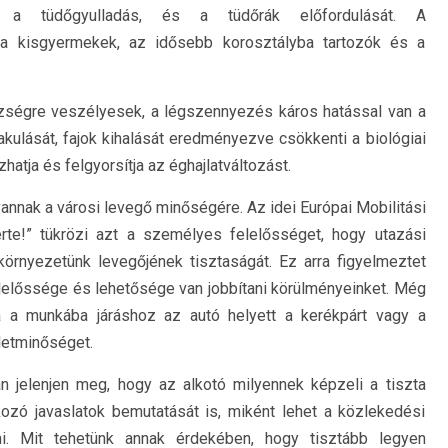
, a tüdőgyulladás, és a tüdőrák előfordulását. A
 a kisgyermekek, az idősebb korosztályba tartozók és a
zségre veszélyesek, a légszennyezés káros hatással van a
akulását, fajok kihalását eredményezve csökkenti a biológiai
atja és felgyorsítja az éghajlatváltozást.
annak a városi levegő minőségére. Az idei Európai Mobilitási
rte!” tükrözi azt a személyes felelősséget, hogy utazási
környezetünk levegőjének tisztaságát. Ez arra figyelmeztet
lelőssége és lehetősége van jobbítani körülményeinket. Még
ha a munkába járáshoz az autó helyett a kerékpárt vagy a
életminőséget.
n jelenjen meg, hogy az alkotó milyennek képzeli a tiszta
tkozó javaslatok bemutatását is, miként lehet a közlekedési
ni. Mit tehetünk annak érdekében, hogy tisztább legyen