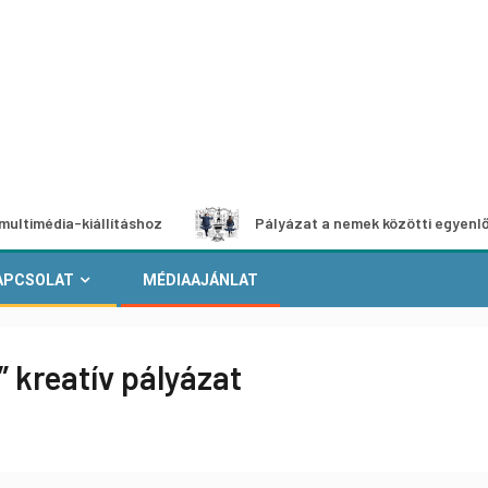
-kiállításhoz
Pályázat a nemek közötti egyenlőség európ
APCSOLAT
MÉDIAAJÁNLAT
” kreatív pályázat