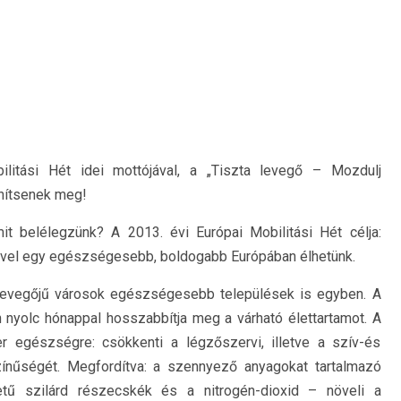
litási Hét idei mottójával, a „Tiszta levegő – Mozdulj
enítsenek meg!
it belélegzünk? A 2013. évi Európai Mobilitási Hét célja:
vegővel egy egészségesebb, boldogabb Európában élhetünk.
 levegőjű városok egészségesebb települések is egyben. A
nyolc hónappal hosszabbítja meg a várható élettartamot. A
r egészségre: csökkenti a légzőszervi, illetve a szív-és
zínűségét. Megfordítva: a szennyező anyagokat tartalmazó
tű szilárd részecskék és a nitrogén-dioxid – növeli a