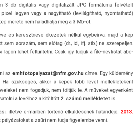
 db digitális vagy digitalizált JPG formátumú felvételt
ixel legyen vagy a nagyítható (levilágítható, nyomtatható)
kép mérete nem haladhatja meg a 3 Mb-ot.
neve és keresztneve ékezetek nélkül egybeírva, majd a kép
 sem sorszám, sem előtag (dr., id., ifj. stb.) ne szerepeljen.
apon lehet feltüntetni. Csak így tudjuk a file-névlistát abc-
eni az
emhfotopalyazat@nfm.gov.hu
címre. Egy küldemény
 Ha szükséges, akkor a képek több levél mellékleteként
eveleket nem fogadjuk, nem töltjük le. A műveket egyenként
satolni a levélhez a kitöltött
2. számú mellékletet
is.
si, illetve e-mailben történő elküldésének határideje:
2013.
ött pályázatokat a zsűri nem tudja figyelembe venni.