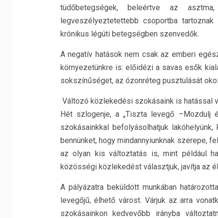
tüdőbetegségek, beleértve az asztma
legveszélyeztetettebb csoportba tartoznak
krónikus légúti betegségben szenvedők.
A negatív hatások nem csak az emberi egés
környezetünkre is: előidézi a savas esők kial
sokszínűséget, az ózonréteg pusztulását okozh
Változó közlekedési szokásaink is hatással v
Hét szlogenje, a „Tiszta levegő –Mozdulj é
szokásainkkal befolyásolhatjuk lakóhelyünk, 
bennünket, hogy mindannyiunknak szerepe, fe
az olyan kis változtatás is, mint például 
közösségi közlekedést választjuk, javítja az 
A pályázatra beküldött munkában határozotta
levegőjű, élhető várost. Várjuk az arra vona
szokásainkon kedvevőbb irányba változtat