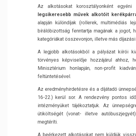
Az alkotásokat korosztályonként egyéni 
legsikeresebb művek alkotóit kerékpárra
alapján különdíjak (rollerek, multimédiás le
bírálóbizottság fenntartja magának a jogot
kategóriákat összevonjon, illetve más díjazás
A legjobb alkotásokból a pályázat kiírói k
törvényes képviselője hozzájárul ahhoz, 
Minisztérium honlapján, non-profit kiad
feltüntetésével.
Az eredményhirdetésre és a díjátadó ünnepség
16-22.) kerül sor. A rendezvény pontos időp
intézményüket tájékoztatjuk. Az ünnepségr
útiköltségét (vonat- illetve autóbuszjegy
megtéríti.
A beérkezett alkotásokat nem küldjük viss