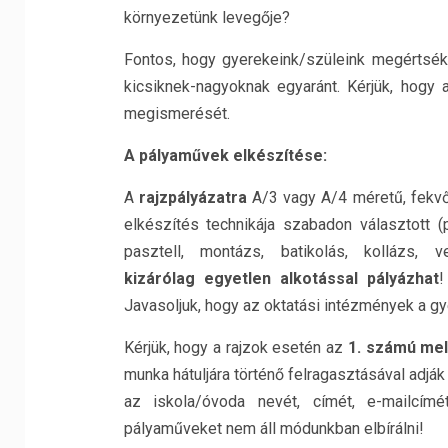
környezetünk levegője?
Fontos, hogy gyerekeink/szüleink megértsék
kicsiknek-nagyoknak egyaránt. Kérjük, hogy
megismerését.
A pályaművek elkészítése:
A
rajzpályázatra
A/3 vagy A/4 méretű, fekvő
elkészítés technikája szabadon választott (pl.:
pasztell, montázs, batikolás, kollázs, 
kizárólag
egyetlen alkotással pályázhat
!
Javasoljuk, hogy az oktatási intézmények a gy
Kérjük, hogy a rajzok esetén az
1. számú mel
munka hátuljára történő felragasztásával adják
az iskola/óvoda nevét, címét, e-mailcím
pályaműveket nem áll módunkban elbírálni!