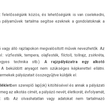
: felelősségünk közös, és lehetőségünk is van cselekedni,
 a pályaművek tartalma segítse ezeknek a gondolatoknak a
 vagy álló rajzlapokon megvalósított művek nevezhetők. Az
 vízfesték, tempera, olajfesték, filctoll, tollrajz, zsírkréta,
vegyes technika stb.).
A rajzpályázatra egy alkotó
 A beküldött anyagot nem szükséges képkerettel ellátni.
ermekek pályázatait összegyűjtve küldjék el.
léklet
ben szereplő lap(ok) kitöltésével és annak a pályázati
 meg az alkotás címét, a pályázó nevét, életkorát, évfolyamát,
ét stb. Az olvashatatlan vagy adatokat nem tartalmazó