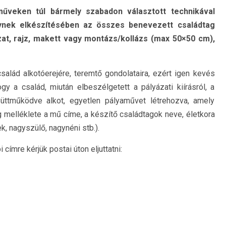
űveken túl bármely szabadon választott technikával
elynek elkészítésében az összes benevezett családtag
rozat, rajz, makett vagy montázs/kollázs (max 50×50 cm),
alád alkotóerejére, teremtő gondolataira, ezért igen kevés
y a család, miután elbeszélgetett a pályázati kiírásról, a
tműködve alkot, egyetlen pályaművet létrehozva, amely
melléklete a mű címe, a készítő családtagok neve, életkora
k, nagyszülő, nagynéni stb.).
 címre kérjük postai úton eljuttatni: