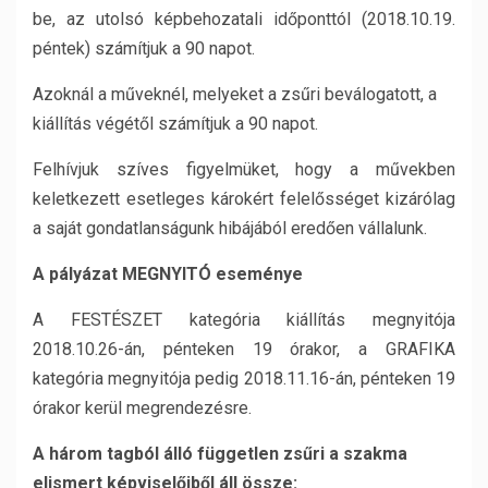
be, az utolsó képbehozatali időponttól (2018.10.19.
péntek) számítjuk a 90 napot.
Azoknál a műveknél, melyeket a zsűri beválogatott, a
kiállítás végétől számítjuk a 90 napot.
Felhívjuk szíves figyelmüket, hogy a művekben
keletkezett esetleges károkért felelősséget kizárólag
a saját gondatlanságunk hibájából eredően vállalunk.
A pályázat MEGNYITÓ eseménye
A FESTÉSZET kategória kiállítás megnyitója
2018.10.26-án, pénteken 19 órakor, a GRAFIKA
kategória megnyitója pedig 2018.11.16-án, pénteken 19
órakor kerül megrendezésre.
A három tagból álló független zsűri a szakma
elismert képviselőiből áll össze: