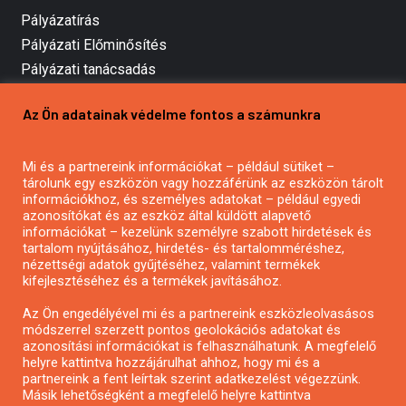
Pályázatírás
Pályázati Előminősítés
Pályázati tanácsadás
Pályázatírás vállalkozásoknak
Az Ön adatainak védelme fontos a számunkra
Mezőgazdasági pályázatírás
Pályázatírás magánszemélyeknek
Mi és a partnereink információkat – például sütiket –
Pályázatírás civil szervezeteknek
tárolunk egy eszközön vagy hozzáférünk az eszközön tárolt
Pályázatírás önkormányzatoknak
információkhoz, és személyes adatokat – például egyedi
azonosítókat és az eszköz által küldött alapvető
Pályázatfigyelés
információkat – kezelünk személyre szabott hirdetések és
Specifikus pályázatfigyelés vagy hírlevél
tartalom nyújtásához, hirdetés- és tartalomméréshez,
nézettségi adatok gyűjtéséhez, valamint termékek
kifejlesztéséhez és a termékek javításához.
PÁLYÁZATFIGYELŐ
Az Ön engedélyével mi és a partnereink eszközleolvasásos
módszerrel szerzett pontos geolokációs adatokat és
azonosítási információkat is felhasználhatunk. A megfelelő
helyre kattintva hozzájárulhat ahhoz, hogy mi és a
Pályázatok magánszemélyeknek
partnereink a fent leírtak szerint adatkezelést végezzünk.
Pályázatok civil szervezeteknek
Másik lehetőségként a megfelelő helyre kattintva