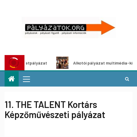
tletpályázat
Alkotói pályázat multimédia-kiállításhoz
11. THE TALENT Kortárs
Képzőművészeti pályázat