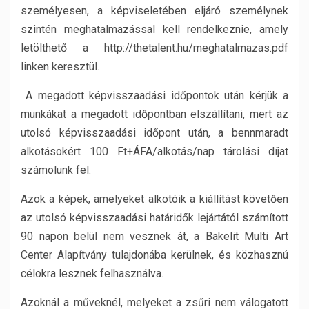
személyesen, a képviseletében eljáró személynek
szintén meghatalmazással kell rendelkeznie, amely
letölthető a http://thetalent.hu/meghatalmazas.pdf
linken keresztül.
A megadott képvisszaadási időpontok után kérjük a
munkákat a megadott időpontban elszállítani, mert az
utolsó képvisszaadási időpont után, a bennmaradt
alkotásokért 100 Ft+ÁFA/alkotás/nap tárolási díjat
számolunk fel.
Azok a képek, amelyeket alkotóik a kiállítást követően
az utolsó képvisszaadási határidők lejártától számított
90 napon belül nem vesznek át, a Bakelit Multi Art
Center Alapítvány tulajdonába kerülnek, és közhasznú
célokra lesznek felhasználva.
Azoknál a műveknél, melyeket a zsűri nem válogatott