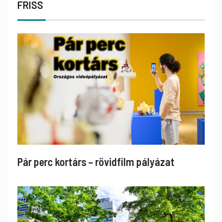
FRISS
Pár perc kortárs – rövidfilm pályázat