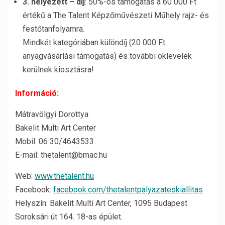
3. helyezett – díj
: 50%-os támogatás a 60 000 Ft
értékű a The Talent Képzőművészeti Műhely rajz- és
festőtanfolyamra.
Mindkét kategóriában különdíj (20 000 Ft
anyagvásárlási támogatás) és további oklevelek
kerülnek kiosztásra!
Információ:
Mátravölgyi Dorottya
Bakelit Multi Art Center
Mobil: 06 30/4643533
E-mail: thetalent@bmac.hu
Web:
www.thetalent.hu
Facebook:
facebook.com/thetalentpalyazateskiallitas
Helyszín: Bakelit Multi Art Center, 1095 Budapest
Soroksári út 164. 18-as épület.