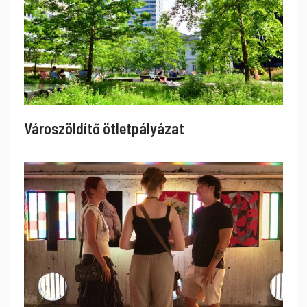
Városzöldítő ötletpályázat