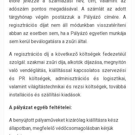
előre jelezze a számlázási név, cím, valamint az
adószám pontos megadásával. A számlát az adott
tárgyhónap végén postázzuk a Pályázó címére. A
regisztrációs díjat nem áll módunkban visszatéríteni
abban az esetben sem, ha a Pályázó egyetlen munkája
sem kerül beválogatásra a zsűri által.
A regisztrációs díj a következő költségek fedezetéül
szolgál: szakmai zsűri díja, alkotók díjazása, megnyitón
való vendéglátás, kiállítással kapcsolatos szervezési
és PR költségek, adminisztrációs és logisztikai,
valamint világítástechnikai és rezsi költségek, továbbá
installációs és szállítási kiadások.
A pályázat egyéb feltételei:
A benyújtott pályaműveket kizárólag kiállításra kész
állapotban, megfelelő védőcsomagolásban kérjük