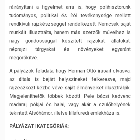
ráirányítani a figyelmet arra is, hogy polihisztorunk
tudományos, politikai és írói tevékenysége mellett
rendkívüli rajzkészséggel rendelkezett. Nemcsak saját
munkáit illusztrálta, hanem más szerzők műveihez is
nagy gondossággal készített rajzokat: állatokat,
néprajzi tárgyakat és növényeket egyaránt
megörökítve.
A pályázók feladata, hogy Herman Ottó írásait olvasva,
az általa is bejárt helyszíneket felkeresve, majd
rajzeszközt kézbe véve saját élményeiket illusztrálják.
Megjeleníthetők többek között Pele bácsi kedvenc
madarai, pókjai és halai, vagy akár a szülőhelyének
tekintett Alsóhámor, illetve lillafüredi emlékháza is.
PÁLYÁZATI KATEGÓRIÁK: