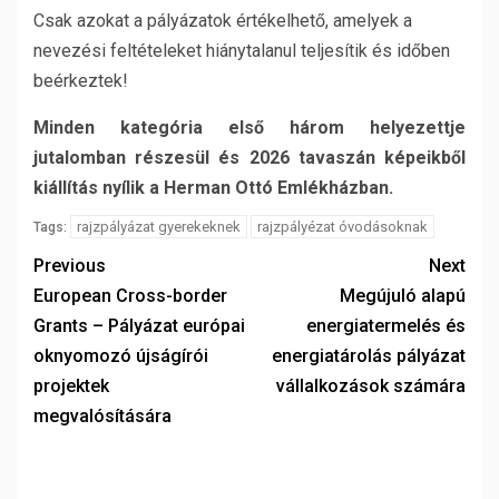
Csak azokat a pályázatok értékelhető, amelyek a
nevezési feltételeket hiánytalanul teljesítik és időben
beérkeztek!
Minden kategória első három helyezettje
jutalomban részesül és 2026 tavaszán képeikből
kiállítás nyílik a Herman Ottó Emlékházban.
rajzpályázat gyerekeknek
rajzpályézat óvodásoknak
Tags:
Previous
Next
European Cross-border
Megújuló alapú
Grants – Pályázat európai
energiatermelés és
oknyomozó újságírói
energiatárolás pályázat
projektek
vállalkozások számára
megvalósítására