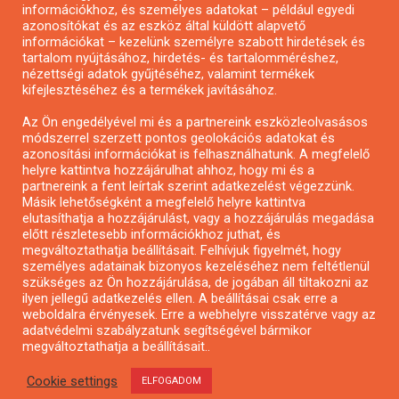
Pályázatírás önkormányzatoknak
információkhoz, és személyes adatokat – például egyedi
azonosítókat és az eszköz által küldött alapvető
Pályázatfigyelés
információkat – kezelünk személyre szabott hirdetések és
Specifikus pályázatfigyelés vagy hírlevél
tartalom nyújtásához, hirdetés- és tartalomméréshez,
nézettségi adatok gyűjtéséhez, valamint termékek
kifejlesztéséhez és a termékek javításához.
PÁLYÁZATFIGYELŐ
Az Ön engedélyével mi és a partnereink eszközleolvasásos
módszerrel szerzett pontos geolokációs adatokat és
azonosítási információkat is felhasználhatunk. A megfelelő
helyre kattintva hozzájárulhat ahhoz, hogy mi és a
Pályázatok magánszemélyeknek
partnereink a fent leírtak szerint adatkezelést végezzünk.
Pályázatok civil szervezeteknek
Másik lehetőségként a megfelelő helyre kattintva
elutasíthatja a hozzájárulást, vagy a hozzájárulás megadása
Pályázatok vállalkozásoknak
előtt részletesebb információkhoz juthat, és
Önkormányzati pályázatok
megváltoztathatja beállításait. Felhívjuk figyelmét, hogy
személyes adatainak bizonyos kezeléséhez nem feltétlenül
Mezőgazdasági pályázatok
szükséges az Ön hozzájárulása, de jogában áll tiltakozni az
Falusi turizmus pályázatok
ilyen jellegű adatkezelés ellen. A beállításai csak erre a
weboldalra érvényesek. Erre a webhelyre visszatérve vagy az
Napelem pályázatok
adatvédelmi szabályzatunk segítségével bármikor
GINOP pályázatok
megváltoztathatja a beállításait..
Cookie settings
ELFOGADOM