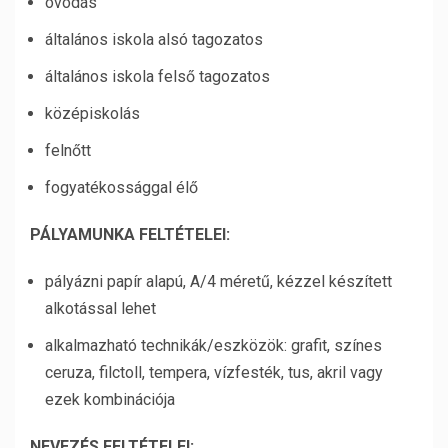
óvodás
általános iskola alsó tagozatos
általános iskola felső tagozatos
középiskolás
felnőtt
fogyatékossággal élő
PÁLYAMUNKA FELTÉTELEI:
pályázni papír alapú, A/4 méretű, kézzel készített
alkotással lehet
alkalmazható technikák/eszközök: grafit, színes
ceruza, filctoll, tempera, vízfesték, tus, akril vagy
ezek kombinációja
NEVEZÉS FELTÉTELEI: