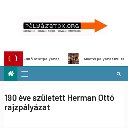
oszöldítő ötletpályázat
Alkotói pályázat multimédia-kiál
190 éve született Herman Ottó
rajzpályázat