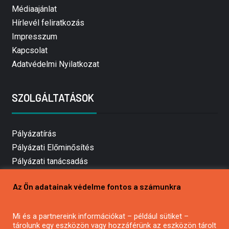
Médiaajánlat
Hírlevél feliratkozás
Impresszum
Kapcsolat
Adatvédelmi Nyilatkozat
SZOLGÁLTATÁSOK
Pályázatírás
Pályázati Előminősítés
Pályázati tanácsadás
Pályázatírás vállalkozásoknak
Az Ön adatainak védelme fontos a számunkra
Mezőgazdasági pályázatírás
Pályázatírás magánszemélyeknek
Mi és a partnereink információkat – például sütiket –
Pályázatírás civil szervezeteknek
tárolunk egy eszközön vagy hozzáférünk az eszközön tárolt