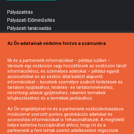
Pályázatírás
Pályázati Előminősítés
Pályázati tanácsadás
Pályázatírás vállalkozásoknak
Az Ön adatainak védelme fontos a számunkra
Mezőgazdasági pályázatírás
Pályázatírás magánszemélyeknek
Mi és a partnereink információkat – például sütiket –
Pályázatírás civil szervezeteknek
tárolunk egy eszközön vagy hozzáférünk az eszközön tárolt
Pályázatírás önkormányzatoknak
információkhoz, és személyes adatokat – például egyedi
azonosítókat és az eszköz által küldött alapvető
Pályázatfigyelés
információkat – kezelünk személyre szabott hirdetések és
Specifikus pályázatfigyelés vagy hírlevél
tartalom nyújtásához, hirdetés- és tartalomméréshez,
nézettségi adatok gyűjtéséhez, valamint termékek
kifejlesztéséhez és a termékek javításához.
PÁLYÁZATFIGYELŐ
Az Ön engedélyével mi és a partnereink eszközleolvasásos
módszerrel szerzett pontos geolokációs adatokat és
azonosítási információkat is felhasználhatunk. A megfelelő
helyre kattintva hozzájárulhat ahhoz, hogy mi és a
Pályázatok magánszemélyeknek
partnereink a fent leírtak szerint adatkezelést végezzünk.
Pályázatok civil szervezeteknek