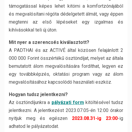
támogatással képes lehet kitörni a komfortzónájából
és megvalósítani régóta dédelgetett álmát, vagy éppen
megtenni az első lépéseket egy izgalmas és
kihívásokkal teli új úton.
Mit nyer a szerencsés kiválasztott?
A PADTHAI és az ACTIVÉ által közösen felajánlott 2
000 000 Forint összértékű ösztöndíjat, melyet az általa
bemutatott álom megvalósítására fordíthat, legyen ez
egy továbbképzés, oktatási program vagy az álom
megvalósításához kapcsolódó használati eszköz.
Hogyan tudsz jelentkezni?
Az ösztöndíjunkra a
pályázati form
kitöltésével tudsz
jelentkezni. A jelentkezést 2023.07.05-én 12:00 órakor
nyitjuk meg és egészen
2023.08.31-ig 23:00
-ig
adhatod le pályázatodat.