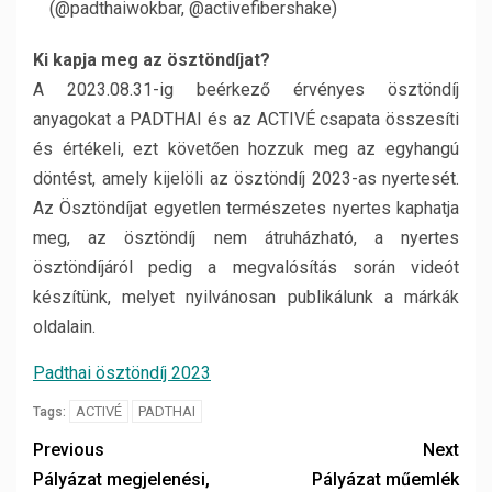
(@padthaiwokbar, @activefibershake)
Ki kapja meg az ösztöndíjat?
A 2023.08.31-ig beérkező érvényes ösztöndíj
anyagokat a PADTHAI és az ACTIVÉ csapata összesíti
és értékeli, ezt követően hozzuk meg az egyhangú
döntést, amely kijelöli az ösztöndíj 2023-as nyertesét.
Az Ösztöndíjat egyetlen természetes nyertes kaphatja
meg, az ösztöndíj nem átruházható, a nyertes
ösztöndíjáról pedig a megvalósítás során videót
készítünk, melyet nyilvánosan publikálunk a márkák
oldalain.
Padthai ösztöndíj 2023
ACTIVÉ
PADTHAI
Tags:
Previous
Next
Pályázat megjelenési,
Pályázat műemlék