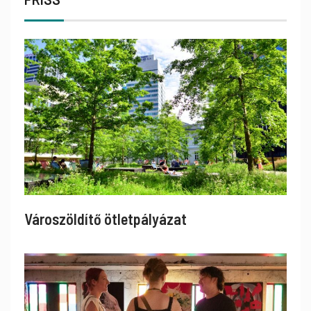
Városzöldítő ötletpályázat