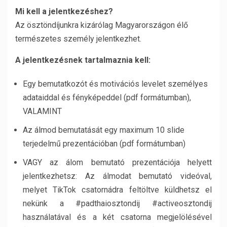
Mi kell a jelentkezéshez?
Az ösztöndíjunkra kizárólag Magyarországon élő
természetes személy jelentkezhet.
A jelentkezésnek tartalmaznia kell:
Egy bemutatkozót és motivációs levelet személyes
adataiddal és fényképeddel (pdf formátumban),
VALAMINT
Az álmod bemutatását egy maximum 10 slide
terjedelmű prezentációban (pdf formátumban)
VAGY az álom bemutató prezentációja helyett
jelentkezhetsz: Az álmodat bemutató videóval,
melyet TikTok csatornádra feltöltve küldhetsz el
nekünk a #padthaiosztondij #activeosztondij
használatával és a két csatorna megjelölésével