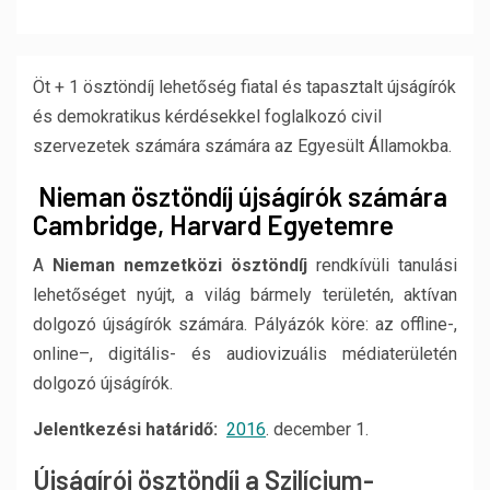
Öt + 1 ösztöndíj lehetőség fiatal és tapasztalt újságírók
és demokratikus kérdésekkel foglalkozó civil
szervezetek számára számára az Egyesült Államokba.
Nieman ösztöndíj újságírók számára
Cambridge, Harvard Egyetemre
A
N
ieman nemzetközi ösztöndíj
rendkívüli tanulási
lehetőséget nyújt, a világ bármely területén, aktívan
dolgozó újságírók számára. Pályázók köre: az offline-,
online–, digitális- és audiovizuális médiaterületén
dolgozó újságírók.
Jelentkezési határidő:
2016
. december 1.
Újságírói ösztöndíj a Szilícium-