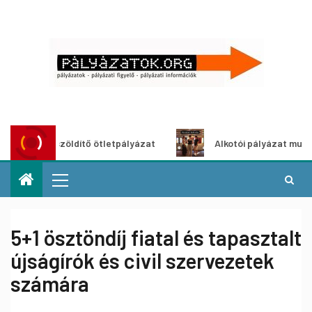
Városzöldítő ötletpályázat
Alkotói pályázat multimédia-k
5+1 ösztöndíj fiatal és tapasztalt
újságírók és civil szervezetek
számára