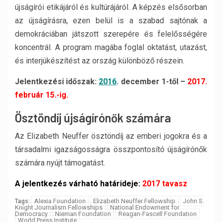
újságírói etikájáról és kultúrájáról. A képzés elsősorban
az újságírásra, ezen belül is a szabad sajtónak a
demokráciában játszott szerepére és felelősségére
koncentrál. A program magába foglal oktatást, utazást,
és interjúkészítést az ország különböző részein.
Jelentkezési időszak:
2016
. december 1-től –
2017.
február 15.-ig.
Ösztöndíj újságírónők számára
Az Elizabeth Neuffer ösztöndíj az emberi jogokra és a
társadalmi igazságosságra összpontosító újságírónők
számára nyújt támogatást.
A jelentkezés várható határideje:
2017 tavasz
Alexia Foundation
Elizabeth Neuffer Fellowship
John S.
Tags:
Knight Journalism Fellowships
National Endowment for
Democracy
Nieman Foundation
Reagan-Fascell Foundation
World Press Institute