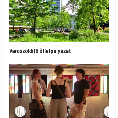
Városzöldítő ötletpályázat