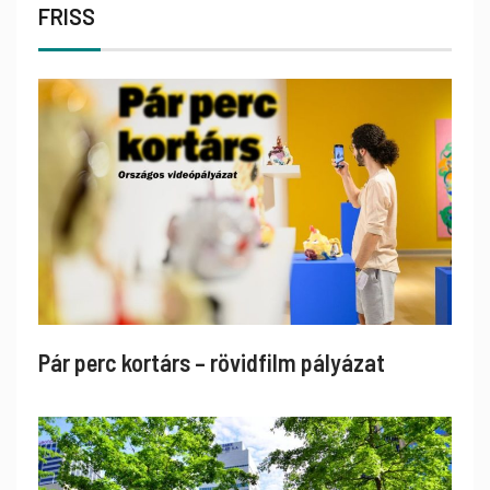
FRISS
Pár perc kortárs – rövidfilm pályázat