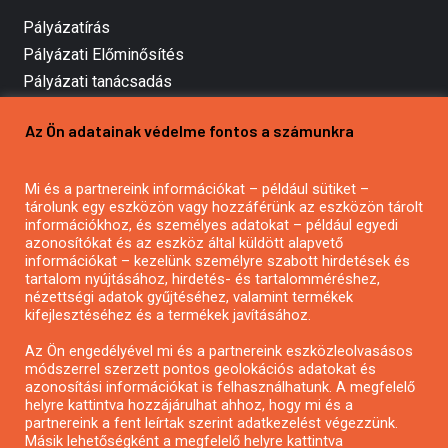
Pályázatírás
Pályázati Előminősítés
Pályázati tanácsadás
Pályázatírás vállalkozásoknak
Az Ön adatainak védelme fontos a számunkra
Mezőgazdasági pályázatírás
Pályázatírás magánszemélyeknek
Mi és a partnereink információkat – például sütiket –
Pályázatírás civil szervezeteknek
tárolunk egy eszközön vagy hozzáférünk az eszközön tárolt
Pályázatírás önkormányzatoknak
információkhoz, és személyes adatokat – például egyedi
azonosítókat és az eszköz által küldött alapvető
Pályázatfigyelés
információkat – kezelünk személyre szabott hirdetések és
Specifikus pályázatfigyelés vagy hírlevél
tartalom nyújtásához, hirdetés- és tartalomméréshez,
nézettségi adatok gyűjtéséhez, valamint termékek
kifejlesztéséhez és a termékek javításához.
PÁLYÁZATFIGYELŐ
Az Ön engedélyével mi és a partnereink eszközleolvasásos
módszerrel szerzett pontos geolokációs adatokat és
azonosítási információkat is felhasználhatunk. A megfelelő
helyre kattintva hozzájárulhat ahhoz, hogy mi és a
Pályázatok magánszemélyeknek
partnereink a fent leírtak szerint adatkezelést végezzünk.
Pályázatok civil szervezeteknek
Másik lehetőségként a megfelelő helyre kattintva