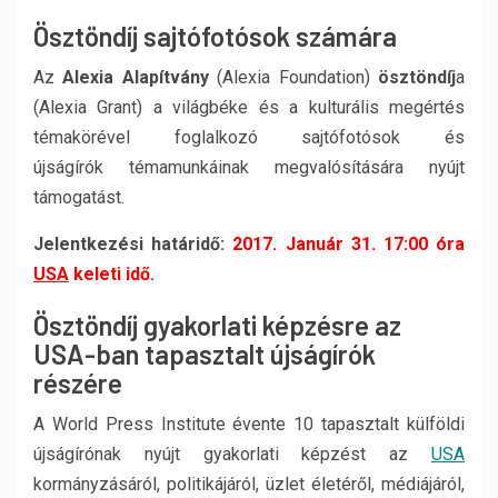
Ösztöndíj sajtófotósok számára
Az
Alexia Alapítvány
(Alexia Foundation)
ösztöndíj
a
(Alexia Grant) a világbéke és a kulturális megértés
témakörével foglalkozó sajtófotósok és
újságírók témamunkáinak megvalósítására nyújt
támogatást.
Jelentkezési határidő:
2017. Január 31. 17:00 óra
USA
keleti idő.
Ösztöndíj gyakorlati képzésre az
USA-ban tapasztalt újságírók
részére
A World Press Institute évente 10 tapasztalt külföldi
újságírónak nyújt gyakorlati képzést az
USA
kormányzásáról, politikájáról, üzlet életéről, médiájáról,