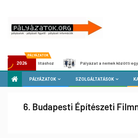
PÁLYÁZATOK
édia-kiállításhoz
Pályázat a nemek közötti egyenlőség e
2026
PÁLYÁZATOK
SZOLGÁLTATÁSOK
K
6. Budapesti Építészeti Fil