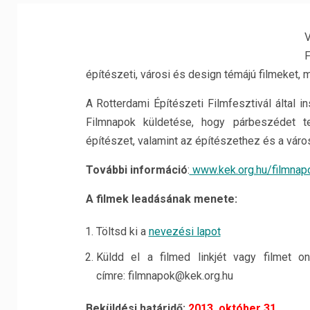
V
F
építészeti, városi és design témájú filmeket,
A Rotterdami Építészeti Filmfesztivál által 
Filmnapok küldetése, hogy párbeszédet te
építészet, valamint az építészethez és a váro
További információ
:
www.kek.org.hu/filmnap
A filmek leadásának menete:
Töltsd ki a
nevezési lapot
Küldd el a filmed linkjét vagy filmet on
címre: filmnapok@kek.org.hu
Beküldési határidő:
2013. október 31.