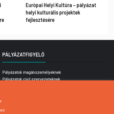
i
Európai Helyi Kultúra – pályázat
helyi kulturális projektek
re
fejlesztésére
PÁLYÁZATFIGYELŐ
Pályázatok magánszemélyeknek
Pályázatok civil szervezeteknek
Pályázatok vállalkozásoknak
Önkormányzati pályázatok
Mezőgazdasági pályázatok
s
Falusi turizmus pályázatok
hez
Napelem pályázatok