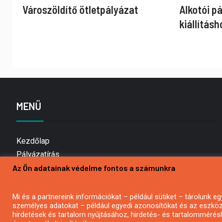
Városzöldítő ötletpályázat
Alkotói p
kiállításh
MENÜ
Kezdőlap
Pályázatírás
Az Ön adatainak védelme fontos a számunkra
Bemutatkozás
Médiaajánlat
Hírlevél feliratkozás
Mi és a partnereink információkat – például sütiket – tárolunk
személyes adatokat – például egyedi azonosítókat és az eszköz 
Impresszum
hirdetések és tartalom nyújtásához, hirdetés- és tartalommérés
Kapcsolat