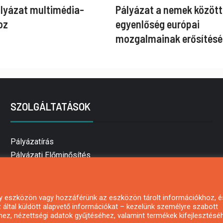
ályázat multimédia-
Pályázat a nemek között
oz
egyenlőség európai
mozgalmainak erősítésé
SZOLGÁLTATÁSOK
Pályázatírás
Pályázati Előminősítés
Pályázati tanácsadás
Pályázatírás vállalkozásoknak
Mezőgazdasági pályázatírás
 egy eszközön vagy hozzáférünk az eszközön tárolt információkhoz, é
által küldött alapvető információkat – kezelünk személyre szabott
Pályázatírás magánszemélyeknek
hez, nézettségi adatok gyűjtéséhez, valamint termékek kifejlesztésé
Pályázatírás civil szervezeteknek