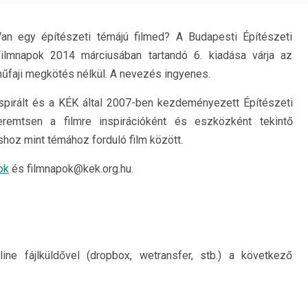
an egy építészeti témájú filmed? A Budapesti Építészeti
ilmnapok 2014 márciusában tartandó 6. kiadása várja az
 műfaji megkötés nélkül. A nevezés ingyenes.
inspirált és a KÉK által 2007-ben kezdeményezett Építészeti
remtsen a filmre inspirációként és eszközként tekintő
shoz mint témához forduló film között.
ok
és filmnapok@kek.org.hu.
line fájlküldővel (dropbox, wetransfer, stb.) a következő