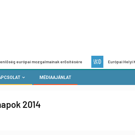
urópai mozgalmainak erősítésére
Európai Helyi Kultúra – p
APCSOLAT
MÉDIAAJÁNLAT
mnapok 2014