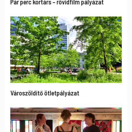
Pár perc kortárs – rövidfilm pályázat
Városzöldítő ötletpályázat