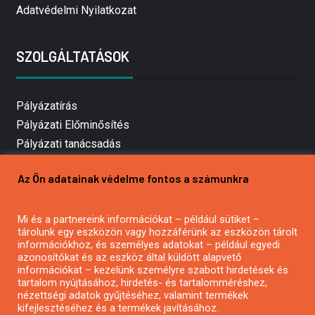
Adatvédelmi Nyilatkozat
SZOLGÁLTATÁSOK
Pályázatírás
Pályázati Előminősítés
Pályázati tanácsadás
Pályázatírás vállalkozásoknak
Az Ön adatainak védelme fontos a számunkra
Mezőgazdasági pályázatírás
Pályázatírás magánszemélyeknek
Mi és a partnereink információkat – például sütiket –
Pályázatírás civil szervezeteknek
tárolunk egy eszközön vagy hozzáférünk az eszközön tárolt
Pályázatírás önkormányzatoknak
információkhoz, és személyes adatokat – például egyedi
azonosítókat és az eszköz által küldött alapvető
Pályázatfigyelés
információkat – kezelünk személyre szabott hirdetések és
Specifikus pályázatfigyelés vagy hírlevél
tartalom nyújtásához, hirdetés- és tartalomméréshez,
nézettségi adatok gyűjtéséhez, valamint termékek
kifejlesztéséhez és a termékek javításához.