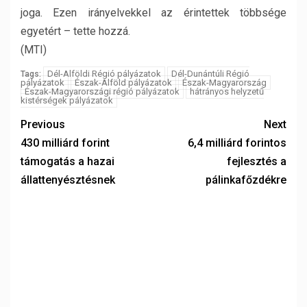
joga. Ezen irányelvekkel az érintettek többsége
egyetért – tette hozzá.
(MTI)
Dél-Alföldi Régió pályázatok
Dél-Dunántúli Régió
Tags:
pályázatok
Észak-Alföld pályázatok
Észak-Magyarország
Észak-Magyarországi régió pályázatok
hátrányos helyzetű
kistérségek pályázatok
Previous
Next
430 milliárd forint
6,4 milliárd forintos
támogatás a hazai
fejlesztés a
állattenyésztésnek
pálinkafőzdékre