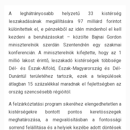
A leghátrányosabb helyzetű 33 kistérség
leszakadásának megállítására 97 milliárd forintot
különítettek el, e pénzekből az idén mindenhol el kell
kezdeni a beruházásokat
– közölte Bajnai Gordon
miniszterelnök szerdán Szentendrén egy szakmai
konferencián. A miniszterelnök kifejtette, hogy az 1
millió lakost érintő, leszakadó kistérségek többsége
Dél- és Észak-Alföld, Észak-Magyarország és Dél-
Dunántúl területéhez tartozik, ezek a települések
átlagban 15 százalékkal maradnak el fejlettségben az
ország szencsésebb régióitól.
A felzárkóztatási program sikeréhez elengedhetetlen a
kistérségekre bontott pontos keretösszegek
meghatározása, a megvalósításban a fontossági
sorrend felállítása és a helyiek kezébe adott döntések