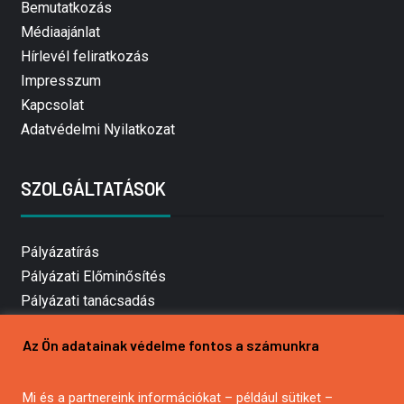
Bemutatkozás
Médiaajánlat
Hírlevél feliratkozás
Impresszum
Kapcsolat
Adatvédelmi Nyilatkozat
SZOLGÁLTATÁSOK
Pályázatírás
Pályázati Előminősítés
Pályázati tanácsadás
Pályázatírás vállalkozásoknak
Az Ön adatainak védelme fontos a számunkra
Mezőgazdasági pályázatírás
Pályázatírás magánszemélyeknek
Mi és a partnereink információkat – például sütiket –
Pályázatírás civil szervezeteknek