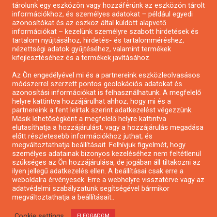
tárolunk egy eszközön vagy hozzáférünk az eszközön tárolt
Pályázatírás önkormányzatoknak
információkhoz, és személyes adatokat – például egyedi
azonosítókat és az eszköz által küldött alapvető
Pályázatfigyelés
információkat – kezelünk személyre szabott hirdetések és
Specifikus pályázatfigyelés vagy hírlevél
tartalom nyújtásához, hirdetés- és tartalomméréshez,
nézettségi adatok gyűjtéséhez, valamint termékek
kifejlesztéséhez és a termékek javításához.
PÁLYÁZATFIGYELŐ
Az Ön engedélyével mi és a partnereink eszközleolvasásos
módszerrel szerzett pontos geolokációs adatokat és
azonosítási információkat is felhasználhatunk. A megfelelő
helyre kattintva hozzájárulhat ahhoz, hogy mi és a
Pályázatok magánszemélyeknek
partnereink a fent leírtak szerint adatkezelést végezzünk.
Pályázatok civil szervezeteknek
Másik lehetőségként a megfelelő helyre kattintva
elutasíthatja a hozzájárulást, vagy a hozzájárulás megadása
Pályázatok vállalkozásoknak
előtt részletesebb információkhoz juthat, és
Önkormányzati pályázatok
megváltoztathatja beállításait. Felhívjuk figyelmét, hogy
személyes adatainak bizonyos kezeléséhez nem feltétlenül
Mezőgazdasági pályázatok
szükséges az Ön hozzájárulása, de jogában áll tiltakozni az
Falusi turizmus pályázatok
ilyen jellegű adatkezelés ellen. A beállításai csak erre a
weboldalra érvényesek. Erre a webhelyre visszatérve vagy az
Napelem pályázatok
adatvédelmi szabályzatunk segítségével bármikor
GINOP pályázatok
megváltoztathatja a beállításait..
Cookie settings
ELFOGADOM