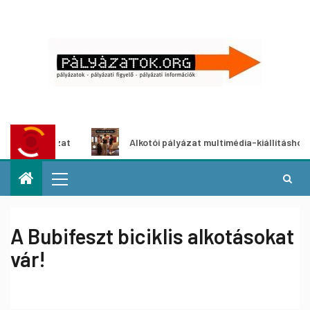
etpályázat
Alkotói pályázat multimédia-kiállításhoz
A Bubifeszt biciklis alkotásokat
vár!