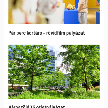
Pár perc kortárs – rövidfilm pályázat
Városzöldítő ötletpályázat