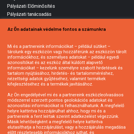
Pályázati Előminősítés
Pályázati tanácsadás
Pályázatírás vállalkozásoknak
Az Ön adatainak védelme fontos a számunkra
Mezőgazdasági pályázatírás
Pályázatírás magánszemélyeknek
Mi és a partnereink információkat – például sütiket –
Pályázatírás civil szervezeteknek
tárolunk egy eszközön vagy hozzáférünk az eszközön tárolt
Pályázatírás önkormányzatoknak
információkhoz, és személyes adatokat – például egyedi
azonosítókat és az eszköz által küldött alapvető
Pályázatfigyelés
információkat – kezelünk személyre szabott hirdetések és
Specifikus pályázatfigyelés vagy hírlevél
tartalom nyújtásához, hirdetés- és tartalomméréshez,
nézettségi adatok gyűjtéséhez, valamint termékek
kifejlesztéséhez és a termékek javításához.
PÁLYÁZATFIGYELŐ
Az Ön engedélyével mi és a partnereink eszközleolvasásos
módszerrel szerzett pontos geolokációs adatokat és
azonosítási információkat is felhasználhatunk. A megfelelő
helyre kattintva hozzájárulhat ahhoz, hogy mi és a
Pályázatok magánszemélyeknek
partnereink a fent leírtak szerint adatkezelést végezzünk.
Pályázatok civil szervezeteknek
Másik lehetőségként a megfelelő helyre kattintva
elutasíthatja a hozzájárulást, vagy a hozzájárulás megadása
Pályázatok vállalkozásoknak
előtt részletesebb információkhoz juthat, és