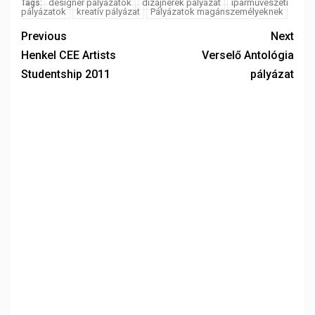
designer pályázatok
dizájnerek pályázat
iparművészeti
Tags:
pályázatok
kreatív pályázat
Pályázatok magánszemélyeknek
Previous
Next
Henkel CEE Artists
Verselő Antológia
Studentship 2011
pályázat