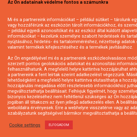
Az Ön adatainak védelme fontos a számunkra
Mi és a partnereink információkat – például sütiket – tárolunk 
vagy hozzáférünk az eszközön tárolt információkhoz, és szemé
– például egyedi azonosítókat és az eszköz által küldött alapvet
információkat – kezelünk személyre szabott hirdetések és tart
nyújtásához, hirdetés- és tartalomméréshez, nézettségi adatok 
valamint termékek kifejlesztéséhez és a termékek javításához.
Az Ön engedélyével mi és a partnereink eszközleolvasásos mód
szerzett pontos geolokációs adatokat és azonosítási informáci
felhasználhatunk. A megfelelő helyre kattintva hozzájárulhat ah
a partnereink a fent leírtak szerint adatkezelést végezzünk. Mási
lehetőségként a megfelelő helyre kattintva elutasíthatja a hozzáj
hozzájárulás megadása előtt részletesebb információkhoz jutha
megváltoztathatja beállításait. Felhívjuk figyelmét, hogy személy
bizonyos kezeléséhez nem feltétlenül szükséges az Ön hozzájár
jogában áll tiltakozni az ilyen jellegű adatkezelés ellen. A beállítá
weboldalra érvényesek. Erre a webhelyre visszatérve vagy az ad
szabályzatunk segítségével bármikor megváltoztathatja a beállítá
Cookie settings
ELFOGADOM