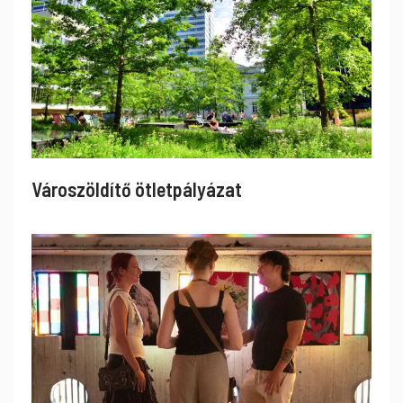
Városzöldítő ötletpályázat