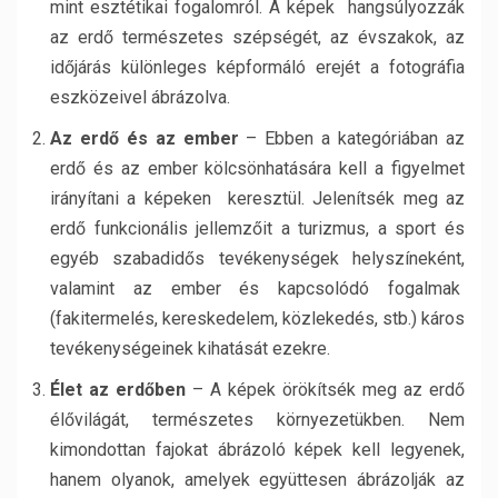
mint esztétikai fogalomról. A képek hangsúlyozzák
az erdő természetes szépségét, az évszakok, az
időjárás különleges képformáló erejét a fotográfia
eszközeivel ábrázolva.
Az erdő és az ember
– Ebben a kategóriában az
erdő és az ember kölcsönhatására kell a figyelmet
irányítani a képeken keresztül. Jelenítsék meg az
erdő funkcionális jellemzőit a turizmus, a sport és
egyéb szabadidős tevékenységek helyszíneként,
valamint az ember és kapcsolódó fogalmak
(fakitermelés, kereskedelem, közlekedés, stb.) káros
tevékenységeinek kihatását ezekre.
Élet az erdőben
– A képek örökítsék meg az erdő
élővilágát, természetes környezetükben. Nem
kimondottan fajokat ábrázoló képek kell legyenek,
hanem olyanok, amelyek együttesen ábrázolják az