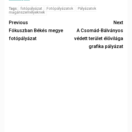
fotópályázat
Fotópályázatok
Pályázatok
Tags:
magánszemélyeknek
Previous
Next
Fókuszban Békés megye
A Csomád-Bálványos
fotópályázat
védett terület élővilága
grafika pályázat