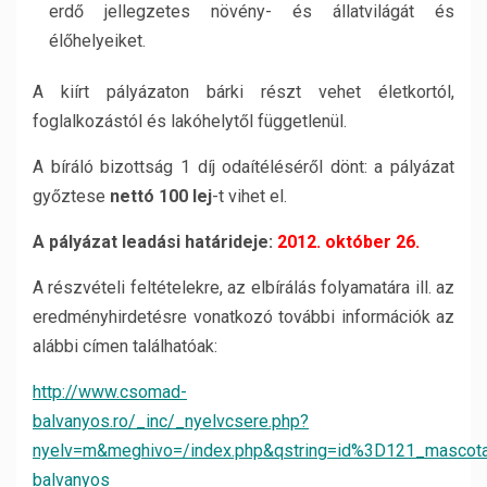
erdő jellegzetes növény- és állatvilágát és
élőhelyeiket.
A kiírt pályázaton bárki részt vehet életkortól,
foglalkozástól és lakóhelytől függetlenül.
A bíráló bizottság 1 díj odaítéléséről dönt: a pályázat
győztese
nettó 100 lej
-t vihet el.
A pályázat leadási határideje:
2012. október 26.
A részvételi feltételekre, az elbírálás folyamatára ill. az
eredményhirdetésre vonatkozó további információk az
alábbi címen találhatóak:
http://www.csomad-
balvanyos.ro/_inc/_nyelvcsere.php?
nyelv=m&meghivo=/index.php&qstring=id%3D121_mascota_
balvanyos