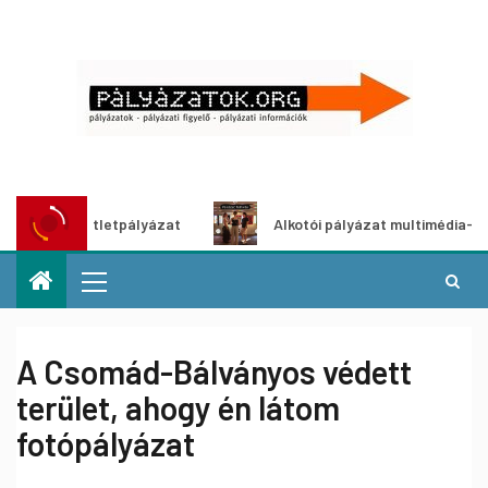
ítő ötletpályázat
Alkotói pályázat multimédia-kiállításho
A Csomád-Bálványos védett
terület, ahogy én látom
fotópályázat