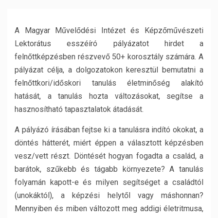
A Magyar Művelődési Intézet és Képzőművészeti
Lektorátus esszéíró pályázatot hirdet a
felnőttképzésben részvevő 50+ korosztály számára. A
pályázat célja, a dolgozatokon keresztül bemutatni a
felnőttkori/időskori tanulás életminőség alakító
hatását, a tanulás hozta változásokat, segítse a
hasznosítható tapasztalatok átadását.
A pályázó írásában fejtse ki a tanulásra indító okokat, a
döntés hátterét, miért éppen a választott képzésben
vesz/vett részt. Döntését hogyan fogadta a család, a
barátok, szűkebb és tágabb környezete? A tanulás
folyamán kapott-e és milyen segítséget a családtól
(unokáktól), a képzési helytől vagy máshonnan?
Mennyiben és miben változott meg addigi életritmusa,