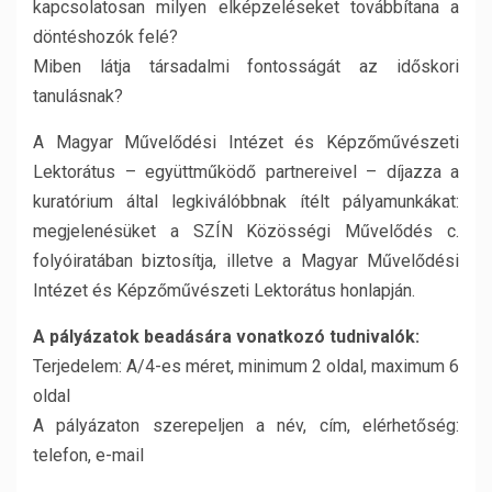
kapcsolatosan milyen elképzeléseket továbbítana a
döntéshozók felé?
Miben látja társadalmi fontosságát az időskori
tanulásnak?
A Magyar Művelődési Intézet és Képzőművészeti
Lektorátus – együttműködő partnereivel – díjazza a
kuratórium által legkiválóbbnak ítélt pályamunkákat:
megjelenésüket a SZÍN Közösségi Művelődés c.
folyóiratában biztosítja, illetve a Magyar Művelődési
Intézet és Képzőművészeti Lektorátus honlapján.
A pályázatok beadására vonatkozó tudnivalók:
Terjedelem: A/4-es méret, minimum 2 oldal, maximum 6
oldal
A pályázaton szerepeljen a név, cím, elérhetőség:
telefon, e-mail