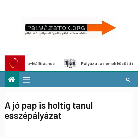
timédia-kiállításhoz
Pályázat a nemek közötti egyenlősé
A jó pap is holtig tanul
esszépályázat