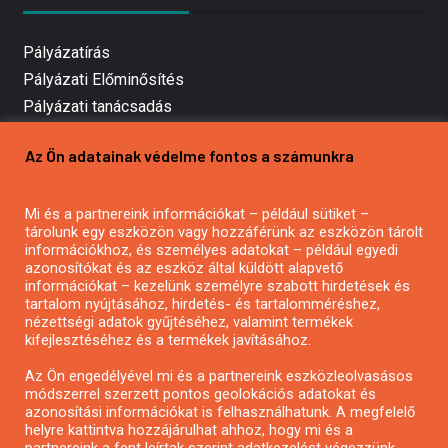
Pályázatírás
Pályázati Előminősítés
Pályázati tanácsadás
Pályázatírás vállalkozásoknak
Az Ön adatainak védelme fontos a számunkra
Mezőgazdasági pályázatírás
Pályázatírás magánszemélyeknek
Mi és a partnereink információkat – például sütiket –
Pályázatírás civil szervezeteknek
tárolunk egy eszközön vagy hozzáférünk az eszközön tárolt
Pályázatírás önkormányzatoknak
információkhoz, és személyes adatokat – például egyedi
azonosítókat és az eszköz által küldött alapvető
Pályázatfigyelés
információkat – kezelünk személyre szabott hirdetések és
Specifikus pályázatfigyelés vagy hírlevél
tartalom nyújtásához, hirdetés- és tartalomméréshez,
nézettségi adatok gyűjtéséhez, valamint termékek
kifejlesztéséhez és a termékek javításához.
PÁLYÁZATFIGYELŐ
Az Ön engedélyével mi és a partnereink eszközleolvasásos
módszerrel szerzett pontos geolokációs adatokat és
azonosítási információkat is felhasználhatunk. A megfelelő
helyre kattintva hozzájárulhat ahhoz, hogy mi és a
Pályázatok magánszemélyeknek