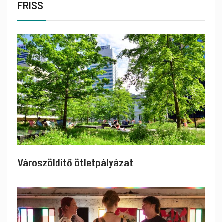
FRISS
Városzöldítő ötletpályázat