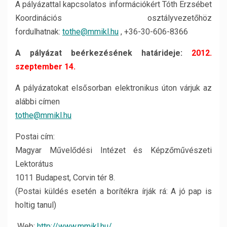
A pályázattal kapcsolatos információkért Tóth Erzsébet
Koordinációs osztályvezetőhöz
fordulhatnak:
tothe@mmikl.hu
, +36-30-606-8366
A pályázat beérkezésének határideje:
2012.
szeptember 14.
A pályázatokat elsősorban elektronikus úton várjuk az
alábbi címen
tothe@mmikl.hu
Postai cím:
Magyar Művelődési Intézet és Képzőművészeti
Lektorátus
1011 Budapest, Corvin tér 8.
(Postai küldés esetén a borítékra írják rá: A jó pap is
holtig tanul)
Web:
http://www.mmikl.hu/