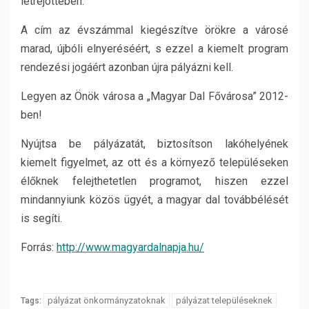
létrejöttében.
A cím az évszámmal kiegészítve örökre a városé
marad, újbóli elnyeréséért, s ezzel a kiemelt program
rendezési jogáért azonban újra pályázni kell.
Legyen az Önök városa a „Magyar Dal Fővárosa” 2012-
ben!
Nyújtsa be pályázatát, biztosítson lakóhelyének
kiemelt figyelmet, az ott és a környező településeken
élőknek felejthetetlen programot, hiszen ezzel
mindannyiunk közös ügyét, a magyar dal továbbélését
is segíti.
Forrás:
http://www.magyardalnapja.hu/
pályázat önkormányzatoknak
pályázat településeknek
Tags: