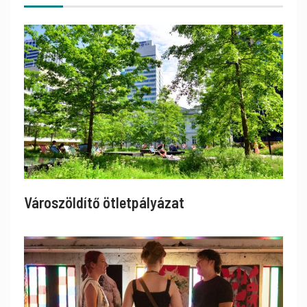
Városzöldítő ötletpályázat