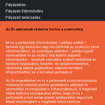
Pályázatírás
Pályázati Előminősítés
Pályázati tanácsadás
Pályázatírás vállalkozásoknak
Az Ön adatainak védelme fontos a számunkra
Mezőgazdasági pályázatírás
Pályázatírás magánszemélyeknek
Mi és a partnereink információkat – például sütiket –
Pályázatírás civil szervezeteknek
tárolunk egy eszközön vagy hozzáférünk az eszközön tárolt
Pályázatírás önkormányzatoknak
információkhoz, és személyes adatokat – például egyedi
azonosítókat és az eszköz által küldött alapvető
Pályázatfigyelés
információkat – kezelünk személyre szabott hirdetések és
Specifikus pályázatfigyelés vagy hírlevél
tartalom nyújtásához, hirdetés- és tartalomméréshez,
nézettségi adatok gyűjtéséhez, valamint termékek
kifejlesztéséhez és a termékek javításához.
PÁLYÁZATFIGYELŐ
Az Ön engedélyével mi és a partnereink eszközleolvasásos
módszerrel szerzett pontos geolokációs adatokat és
azonosítási információkat is felhasználhatunk. A megfelelő
helyre kattintva hozzájárulhat ahhoz, hogy mi és a
Pályázatok magánszemélyeknek
partnereink a fent leírtak szerint adatkezelést végezzünk.
Pályázatok civil szervezeteknek
Másik lehetőségként a megfelelő helyre kattintva