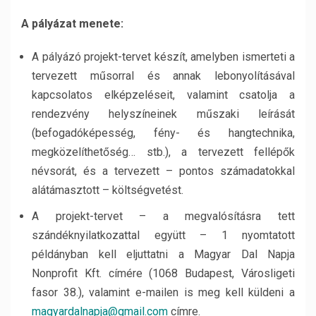
A pályázat menete:
A pályázó projekt-tervet készít, amelyben ismerteti a
tervezett műsorral és annak lebonyolításával
kapcsolatos elképzeléseit, valamint csatolja a
rendezvény helyszíneinek műszaki leírását
(befogadóképesség, fény- és hangtechnika,
megközelíthetőség… stb.), a tervezett fellépők
névsorát, és a tervezett – pontos számadatokkal
alátámasztott – költségvetést.
A projekt-tervet – a megvalósításra tett
szándéknyilatkozattal együtt – 1 nyomtatott
példányban kell eljuttatni a Magyar Dal Napja
Nonprofit Kft. címére (1068 Budapest, Városligeti
fasor 38.), valamint e-mailen is meg kell küldeni a
magyardalnapja@gmail.com
címre.