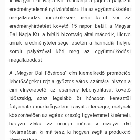
A Magyar Dal Napja Kft. fenntartja a jogot a pályázat
eredménytelenné nyilvánítására. Ha az együttműködési
megállapodás megkötésére nem kerül sor az
eredményhirdetést követő 15 napon belül, a Magyar
Dal Napja Kft. a bíráló bizottság által második, illetve
annak eredménytelensége esetén a harmadik helyre
sorolt pályázóval köti meg az együttműködési
megállapodást.
A „Magyar Dal Fővárosa” cím kiemelkedő promóciós
lehetőségeket rejt a győztes város számára, hiszen a
cím elnyerésétől az esemény lebonyolítását követő
időszakig, azaz legalább öt hónapon keresztül
folyamatos médiafigyelem irányul a térségre, melynek
köszönhetően az egész ország figyelemmel kísérheti,
hogyan alakul az ünnepi műsor a magyar dal
fővárosában, ki mit tesz, ki hogyan segít a produkció