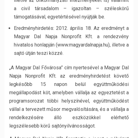
illetve az önkormányzati intézményeket is) valamint
a civil társadalom – igazoltan – széleskörű
támogatásával, egyetértésével nyújtják be.
Eredményhirdetés: 2012. április 18. Az eredményt a
Magyar Dal Napja Nonprofit Kft. a rendezvény
hivatalos honlapján (www.magyardalnapja.hu), illetve a
sajtó útján teszi közzé.
„A Magyar Dal Fővárosa” cím nyertesével a Magyar Dal
Napja Nonprofit Kft. az eredményhirdetést követő
legkésőbb 15 napon belül együttműködési
megállapodást köt, amelyben vállalja az egyeztetést a
programsorozat többi helyszínével, együttműködést
vállal a tervezett műsor megvalósítására, és a vállalja a
rendelkezésére álló eszközökkel elérhető
legszélesebb körű sajtónyilvánosságot.