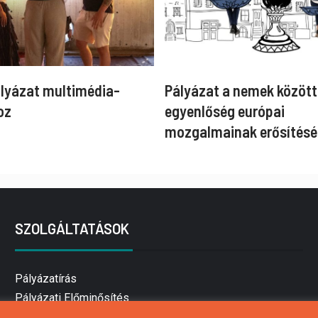
ályázat multimédia-
Pályázat a nemek között
oz
egyenlőség európai
mozgalmainak erősítésé
SZOLGÁLTATÁSOK
Pályázatírás
Pályázati Előminősítés
Pályázati tanácsadás