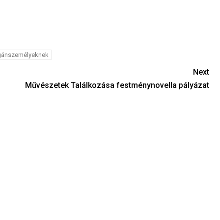
gánszemélyeknek
Next
Művészetek Találkozása festménynovella pályázat