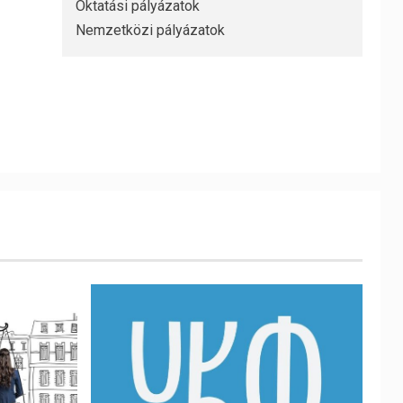
Oktatási pályázatok
Nemzetközi pályázatok