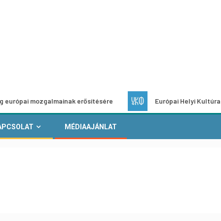
mozgalmainak erősítésére
Európai Helyi Kultúra – pályázat
APCSOLAT
MÉDIAAJÁNLAT
t