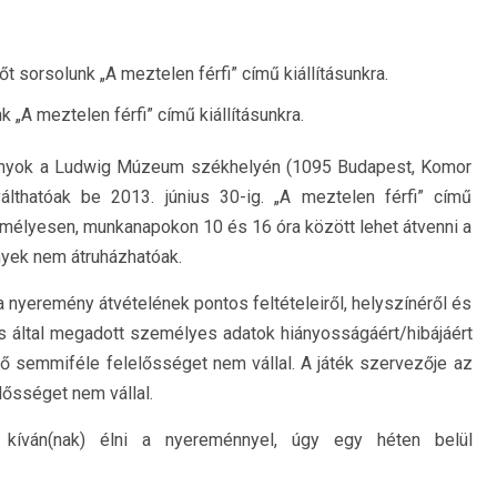
t sorsolunk „A meztelen férfi” című kiállításunkra.
„A meztelen férfi” című kiállításunkra.
ányok a Ludwig Múzeum székhelyén (1095 Budapest, Komor
álthatóak be 2013. június 30-ig. „A meztelen férfi” című
emélyesen, munkanapokon 10 és 16 óra között lehet átvenni a
yek nem átruházhatóak.
a nyeremény átvételének pontos feltételeiről, helyszínéről és
tes által megadott személyes adatok hiányosságáért/hibájáért
vező semmiféle felelősséget nem vállal. A játék szervezője az
lősséget nem vállal.
 kíván(nak) élni a nyereménnyel, úgy egy héten belül