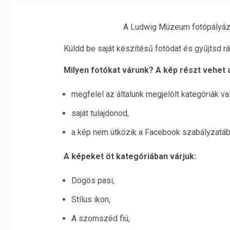
A Ludwig Múzeum fotópályázat
Küldd be saját készítésű fotódat és gyűjtsd r
Milyen fotókat várunk? A kép részt vehet a
megfelel az általunk megjelölt kategóriák v
saját tulajdonod,
a kép nem ütközik a Facebook szabályzatáb
A képeket öt kategóriában várjuk:
Dögös pasi,
Stílus ikon,
A szomszéd fiú,