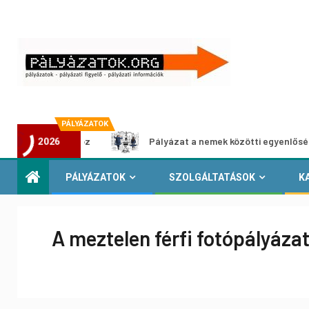
PÁLYÁZATOK
állításhoz
Pályázat a nemek közötti egyenlőség európai 
2026
PÁLYÁZATOK
SZOLGÁLTATÁSOK
K
A meztelen férfi fotópályáza