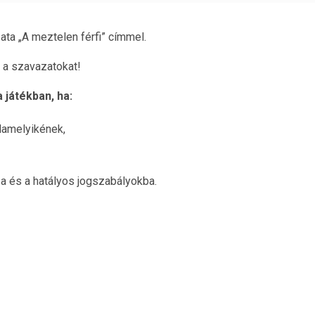
a „A meztelen férfi” címmel.
á a szavazatokat!
 játékban, ha:
alamelyikének,
a és a hatályos jogszabályokba.