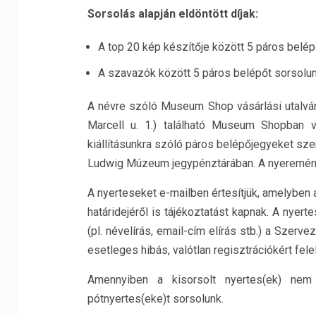
Sorsolás alapján eldöntött díjak:
A top 20 kép készítője között 5 páros belépő
A szavazók között 5 páros belépőt sorsolunk 
A névre szóló Museum Shop vásárlási utalv
Marcell u. 1.) található Museum Shopban v
kiállításunkra szóló páros belépőjegyeket sz
Ludwig Múzeum jegypénztárában. A nyeremén
A nyerteseket e-mailben értesítjük, amelyben 
határidejéről is tájékoztatást kapnak. A nyer
(pl. névelírás, email-cím elírás stb.) a Szer
esetleges hibás, valótlan regisztrációkért fele
Amennyiben a kisorsolt nyertes(ek) nem
pótnyertes(eke)t sorsolunk.