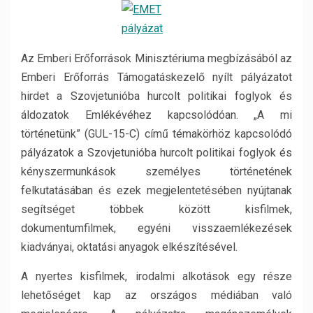
Az Emberi Erőforrások Minisztériuma megbízásából az
Emberi Erőforrás Támogatáskezelő nyílt pályázatot
hirdet a Szovjetunióba hurcolt politikai foglyok és
áldozatok Emlékévéhez kapcsolódóan. „A mi
történetünk” (GUL-15-C) című témakörhöz kapcsolódó
pályázatok a Szovjetunióba hurcolt politikai foglyok és
kényszermunkások személyes történetének
felkutatásában és ezek megjelentetésében nyújtanak
segítséget többek között kisfilmek,
dokumentumfilmek, egyéni visszaemlékezések
kiadványai, oktatási anyagok elkészítésével.
A nyertes kisfilmek, irodalmi alkotások egy része
lehetőséget kap az országos médiában való