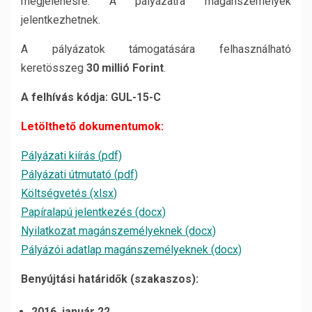
megjelenésre. A pályázatra magánszemélyek
jelentkezhetnek.
A pályázatok támogatására felhasználható
keretösszeg
30 millió Forint
.
A felhívás kódja: GUL-15-C
Letölthető dokumentumok:
Pályázati kiírás (pdf)
Pályázati útmutató (pdf)
Költségvetés (xlsx)
Papíralapú jelentkezés (docx)
Nyilatkozat magánszemélyeknek (docx)
Pályázói adatlap magánszemélyeknek (docx)
Benyújtási határidők (szakaszos):
2016. január 22.