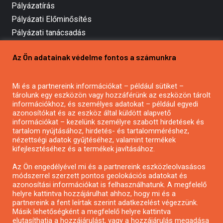
Pályázatírás
Pályázati Előminősítés
Pályázati tanácsadás
Pályázatírás vállalkozásoknak
Az Ön adatainak védelme fontos a számunkra
Mezőgazdasági pályázatírás
Pályázatírás magánszemélyeknek
Mi és a partnereink információkat – például sütiket –
Pályázatírás civil szervezeteknek
tárolunk egy eszközön vagy hozzáférünk az eszközön tárolt
Pályázatírás önkormányzatoknak
információkhoz, és személyes adatokat – például egyedi
azonosítókat és az eszköz által küldött alapvető
Pályázatfigyelés
információkat – kezelünk személyre szabott hirdetések és
Specifikus pályázatfigyelés vagy hírlevél
tartalom nyújtásához, hirdetés- és tartalomméréshez,
nézettségi adatok gyűjtéséhez, valamint termékek
kifejlesztéséhez és a termékek javításához.
PÁLYÁZATFIGYELŐ
Az Ön engedélyével mi és a partnereink eszközleolvasásos
módszerrel szerzett pontos geolokációs adatokat és
azonosítási információkat is felhasználhatunk. A megfelelő
helyre kattintva hozzájárulhat ahhoz, hogy mi és a
Pályázatok magánszemélyeknek
partnereink a fent leírtak szerint adatkezelést végezzünk.
Pályázatok civil szervezeteknek
Másik lehetőségként a megfelelő helyre kattintva
elutasíthatja a hozzájárulást, vagy a hozzájárulás megadása
Pályázatok vállalkozásoknak