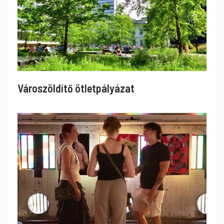
Városzöldítő ötletpályázat