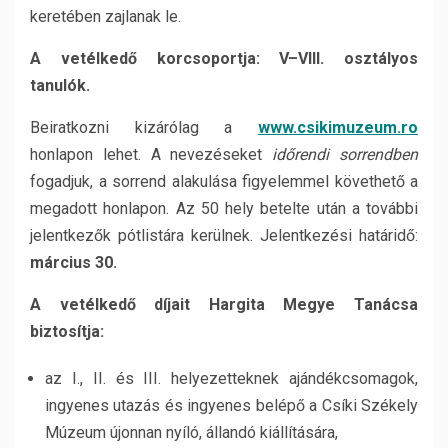
keretében zajlanak le.
A vetélkedő korcsoportja: V–VIII. osztályos
tanulók.
Beiratkozni kizárólag a
www.csikimuzeum.ro
honlapon lehet. A nevezéseket
időrendi sorrendben
fogadjuk, a sorrend alakulása figyelemmel követhető a
megadott honlapon. Az 50 hely betelte után a további
jelentkezők pótlistára kerülnek. Jelentkezési határidő:
március 30.
A vetélkedő díjait Hargita Megye Tanácsa
biztosítja:
az I., II. és III. helyezetteknek ajándékcsomagok,
ingyenes utazás és ingyenes belépő a Csíki Székely
Múzeum újonnan nyíló, állandó kiállítására,