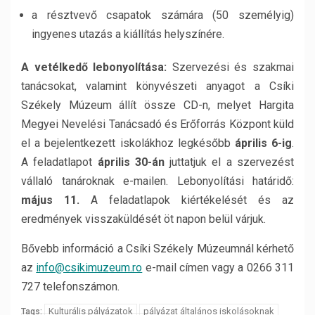
a résztvevő csapatok számára (50 személyig)
ingyenes utazás a kiállítás helyszínére.
A vetélkedő lebonyolítása:
Szervezési és szakmai
tanácsokat, valamint könyvészeti anyagot a Csíki
Székely Múzeum állít össze CD-n, melyet Hargita
Megyei Nevelési Tanácsadó és Erőforrás Központ küld
el a bejelentkezett iskolákhoz legkésőbb
április 6-ig
.
A feladatlapot
április 30-án
juttatjuk el a szervezést
vállaló tanároknak
e-mailen. Lebonyolítási határidő:
május 11.
A feladatlapok kiértékelését és az
eredmények visszaküldését öt napon belül várjuk.
Bővebb információ a Csíki Székely Múzeumnál kérhető
az
info@csikimuzeum.ro
e-mail címen vagy a 0266 311
727 telefonszámon.
Kulturális pályázatok
pályázat általános iskolásoknak
Tags: