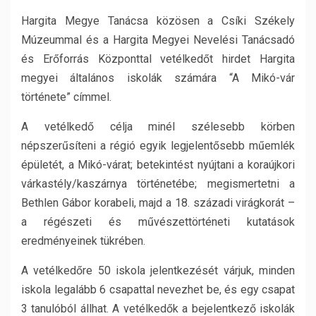
Hargita Megye Tanácsa közösen a Csíki Székely
Múzeummal és a Hargita Megyei Nevelési Tanácsadó
és Erőforrás Központtal vetélkedőt hirdet Hargita
megyei általános iskolák számára “A Mikó-vár
története” címmel.
A vetélkedő célja minél szélesebb körben
népszerűsíteni a régió egyik legjelentősebb műemlék
épületét, a Mikó-várat; betekintést nyújtani a koraújkori
várkastély/kaszárnya történetébe; megismertetni a
Bethlen Gábor korabeli, majd a 18. századi virágkorát –
a régészeti és művészettörténeti kutatások
eredményeinek tükrében.
A vetélkedőre 50 iskola jelentkezését várjuk, minden
iskola legalább 6 csapattal nevezhet be, és egy csapat
3 tanulóból állhat. A vetélkedők a bejelentkező iskolák