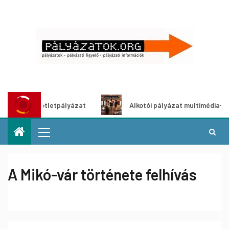
dítő ötletpályázat
Alkotói pályázat multimédia-kiállításh
A Mikó-vár története felhívás