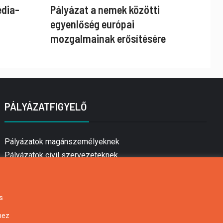
édia-
Pályázat a nemek közötti
egyenlőség európai
mozgalmainak erősítésére
PÁLYÁZATFIGYELŐ
Pályázatok magánszemélyeknek
Pályázatok civil szervezeteknek
Pályázatok vállalkozásoknak
Önkormányzati pályázatok
Mezőgazdasági pályázatok
s
Falusi turizmus pályázatok
hez
Napelem pályázatok