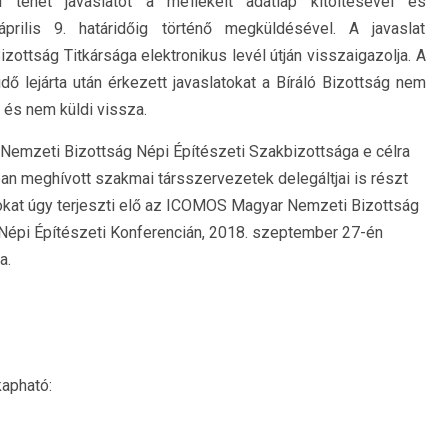
i tehet javaslatot a mellékelt adatlap kitöltésével és
rilis 9. határidőig történő megküldésével. A javaslat
tság Titkársága elektronikus levél útján visszaigazolja. A
dő lejárta után érkezett javaslatokat a Bíráló Bizottság nem
 és nem küldi vissza.
Nemzeti Bizottság Népi Építészeti Szakbizottsága e célra
ágban meghívott szakmai társszervezetek delegáltjai is részt
ásokat úgy terjeszti elő az ICOMOS Magyar Nemzeti Bizottság
Népi Építészeti Konferencián, 2018. szeptember 27-én
a.
kapható: