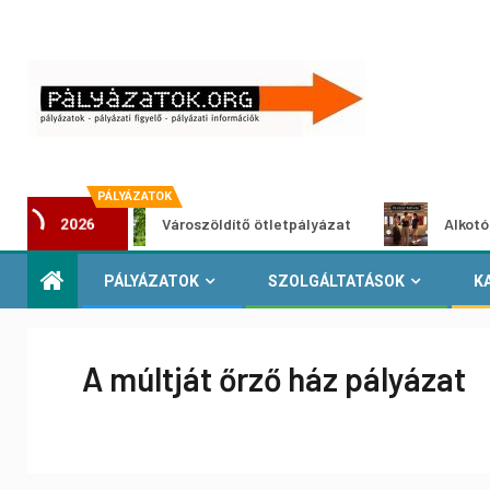
PÁLYÁZATOK
at
Városzöldítő ötletpályázat
Alkotói pályáz
2026
PÁLYÁZATOK
SZOLGÁLTATÁSOK
K
A múltját őrző ház pályázat