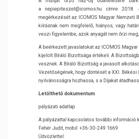
A múltját őrző ház-díj odaítélésére bárk
a nepiepiteszet@icomos.hu címre 2018. áp
megérkezését az ICOMOS Magyar Nemzeti Bizot
kiírásnak nem megfelelő, hiányos, vagy határi
veszi figyelembe, azok anyagát nem őrzi meg,
A beérkezett javaslatokat az ICOMOS Magyar 
kijelölt Bíráló Bizottsága értékeli. A Bizotts
vesznek. A Bíráló Bizottság a javasolt alkot
Vezetőségének, hogy döntését a XXI. Békési 
nyilvánosságra hozhassa, s a Díjakat átadhass
Letölthető dokumentum
pályázati adatlap
A pályázattal kapcsolatos további információ 
Fehér Judit, mobil: +36-30-249 1669
Üdvözlettel: