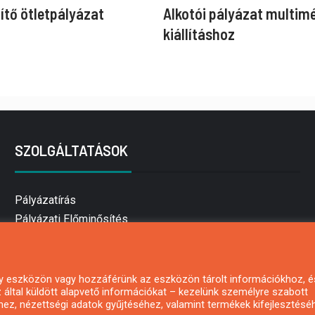
ítő ötletpályázat
Alkotói pályázat multim
kiállításhoz
SZOLGÁLTATÁSOK
Pályázatírás
Pályázati Előminősítés
Pályázati tanácsadás
Pályázatírás vállalkozásoknak
Mezőgazdasági pályázatírás
 egy eszközön vagy hozzáférünk az eszközön tárolt információkhoz, é
által küldött alapvető információkat – kezelünk személyre szabott
Pályázatírás magánszemélyeknek
hez, nézettségi adatok gyűjtéséhez, valamint termékek kifejlesztésé
Pályázatírás civil szervezeteknek