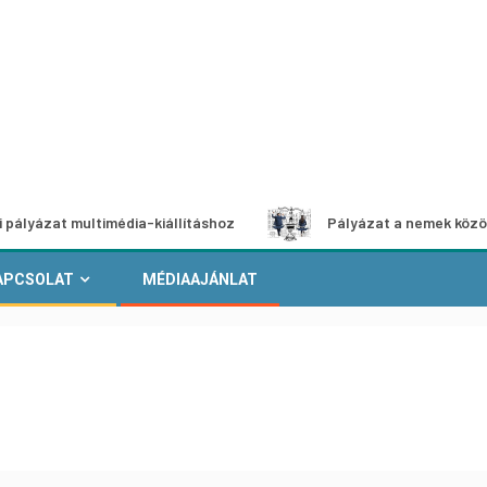
at multimédia-kiállításhoz
Pályázat a nemek közötti egye
APCSOLAT
MÉDIAAJÁNLAT