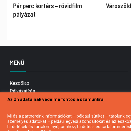
Pár perc kortárs – rövidfilm
Városzöld
pályázat
MENÜ
Kezdőlap
Pályázatírás
Az Ön adatainak védelme fontos a számunkra
Bemutatkozás
Médiaajánlat
Hírlevél feliratkozás
Mi és a partnereink információkat – például sütiket – tárolunk
személyes adatokat – például egyedi azonosítókat és az eszköz 
Impresszum
hirdetések és tartalom nyújtásához, hirdetés- és tartalommérés
Kapcsolat