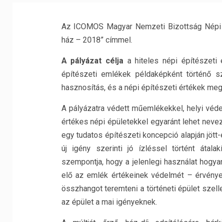
Az ICOMOS Magyar Nemzeti Bizottság Népi Ép
ház – 2018” címmel.
A pályázat célja
a hiteles népi építészeti
építészeti emlékek példaképként történő szé
hasznosítás, és a népi építészeti értékek me
A pályázatra védett műemlékekkel, helyi vé
értékes népi épületekkel egyaránt lehet neve
egy tudatos építészeti koncepció alapján jött
új igény szerinti jó ízléssel történt átala
szempontja, hogy a jelenlegi használat hogyan
elő az emlék értékeinek védelmét – érvényes
összhangot teremteni a történeti épület szel
az épület a mai igényeknek.