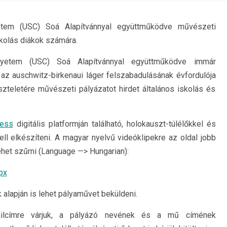
yetem (USC) Soá Alapítvánnyal együttműködve művészeti
skolás diákok számára.
Egyetem (USC) Soá Alapítvánnyal együttműködve immár
z auschwitz-birkenaui láger felszabadulásának évfordulója
zteletére művészeti pályázatot hirdet általános iskolás és
ness
digitális platformján található, holokauszt-túlélőkkel és
kell elkészíteni. A magyar nyelvű videóklipekre az oldal jobb
ehet szűrni (Language —> Hungarian):
px
k alapján is lehet pályaművet beküldeni.
ilcímre várjuk, a pályázó nevének és a mű címének