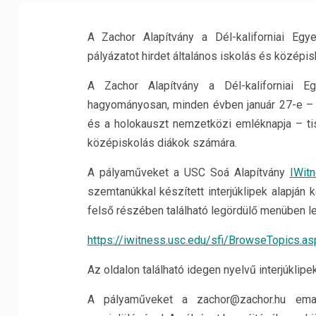
A Zachor Alapítvány a Dél-kaliforniai Eg
pályázatot hirdet általános iskolás és középi
A Zachor Alapítvány a Dél-kaliforniai 
hagyományosan, minden évben január 27-e – a
és a holokauszt nemzetközi emléknapja – tis
középiskolás diákok számára.
A pályaműveket a USC Soá Alapítvány
IWit
szemtanúkkal készített interjúklipek alapján 
felső részében található legördülő menüben l
https://iwitness.usc.edu/sfi/BrowseTopics.as
Az oldalon található idegen nyelvű interjúklipe
A pályaműveket a zachor@zachor.hu ema