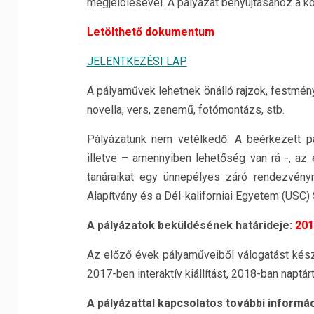
megjelölésével. A pályázat benyújtásához a köve
Letölthető dokumentum
JELENTKEZÉSI LAP
A pályaművek lehetnek önálló rajzok, festmén
novella, vers, zenemű, fotómontázs, stb.
Pályázatunk nem vetélkedő. A beérkezett pál
illetve – amennyiben lehetőség van rá -, az
tanáraikat egy ünnepélyes záró rendezvény
Alapítvány és a Dél-kaliforniai Egyetem (USC)
A pályázatok beküldésének határideje:
201
Az előző évek pályaműveiből válogatást kész
2017-ben interaktív kiállítást, 2018-ban naptár
A pályázattal kapcsolatos további informác