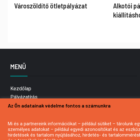
Városzöldítő ötletpályázat
Alkotói p
kiállításh
MENÜ
Kezdőlap
Pályázatírás
Az Ön adatainak védelme fontos a számunkra
Bemutatkozás
Médiaajánlat
Hírlevél feliratkozás
Mi és a partnereink információkat – például sütiket – tárolunk
személyes adatokat – például egyedi azonosítókat és az eszköz 
Impresszum
hirdetések és tartalom nyújtásához, hirdetés- és tartalommérés
Kapcsolat