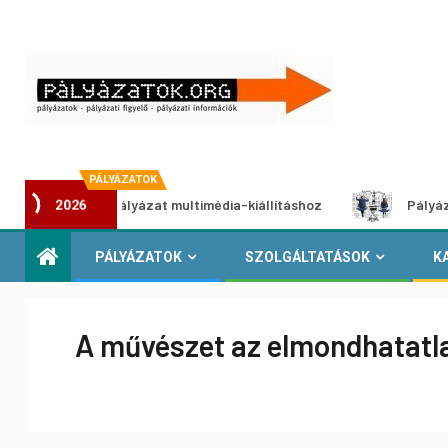
PÁLYÁZATOK
Alkotói pályázat multimédia-kiállításhoz
Pályázat a nemek
2026
PÁLYÁZATOK
SZOLGÁLTATÁSOK
K
A művészet az elmondhatatl