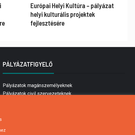
i
Európai Helyi Kultúra – pályázat
helyi kulturális projektek
re
fejlesztésére
PÁLYÁZATFIGYELŐ
Pályázatok magánszemélyeknek
Pályázatok civil szervezeteknek
Pályázatok vállalkozásoknak
Önkormányzati pályázatok
Mezőgazdasági pályázatok
s
Falusi turizmus pályázatok
hez
Napelem pályázatok