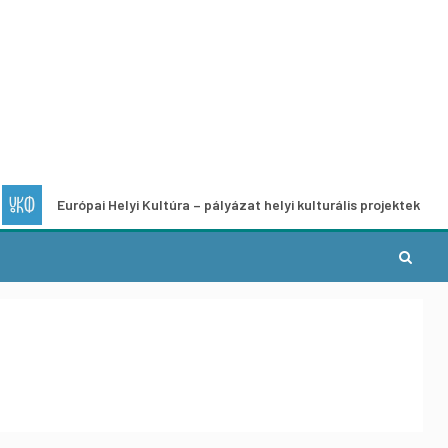
rópai Helyi Kultúra – pályázat helyi kulturális projektek fejlesztésére