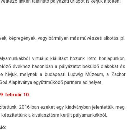
tkező linken található pályázati űrlapot is kérjük kitölteni:
yek, képregények, vagy bármilyen más művészeti alkotás: pl.
yamunkákból virtuális kiállítást hozunk létre honlapunkon,
 előző évekhez hasonlóan a pályázatot beküldő diákokat és
re hívjuk, melynek a budapesti Ludwig Múzeum, a Zachor
 Soá Alapítványa együttműködő partnere ad helyet.
9. február 10.
ítettünk: 2016-ban ezeket egy kiadványban jelentettük meg,
t készítettünk a kiválasztásra került pályamunkákból.
ió: