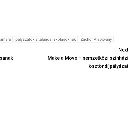
zámára
pályázatok általános iskolásoknak
Zachor Alapítvány
Next
ásának
Make a Move – nemzetközi színházi
ösztöndíjpályázat