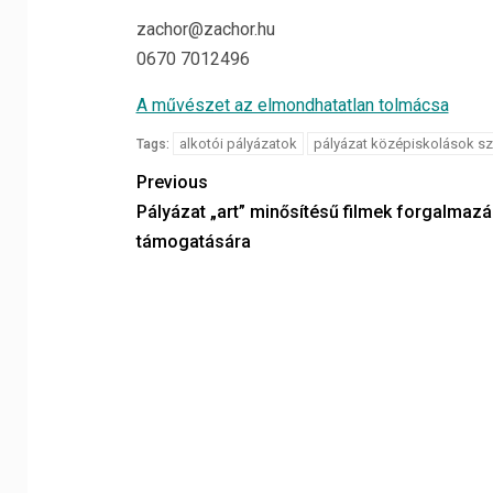
zachor@zachor.hu
0670 7012496
A művészet az elmondhatatlan tolmácsa
alkotói pályázatok
pályázat középiskolások s
Tags:
Previous
Pályázat „art” minősítésű filmek forgalmaz
támogatására