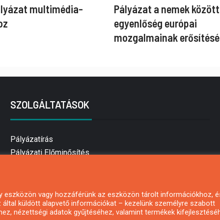
ályázat multimédia-
Pályázat a nemek között
oz
egyenlőség európai
mozgalmainak erősítésé
SZOLGÁLTATÁSOK
Pályázatírás
Pályázati Előminősítés
Pályázati tanácsadás
Pályázatírás vállalkozásoknak
Mezőgazdasági pályázatírás
 egy eszközön vagy hozzáférünk az eszközön tárolt információkhoz, é
által küldött alapvető információkat – kezelünk személyre szabott
Pályázatírás magánszemélyeknek
hez, nézettségi adatok gyűjtéséhez, valamint termékek kifejlesztésé
Pályázatírás civil szervezeteknek