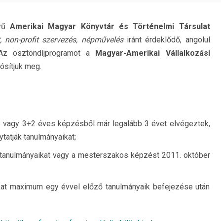
lyű
Amerikai Magyar Könyvtár és Történelmi Társulat
, non-profit szervezés, népművelés
iránt érdeklődő, angolul
 Az ösztöndíjprogramot a
Magyar-Amerikai Vállalkozási
ósítjuk meg.
 5 vagy 3+2 éves képzésből már legalább 3 évet elvégeztek,
ytatják tanulmányaikat;
i tanulmányaikat vagy a mesterszakos képzést 2011. október
ikat maximum egy évvel előző tanulmányaik befejezése után