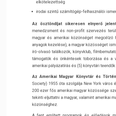
elkötelezettség
irodai szintű számítógép-felhasználói isme
Az ösztöndíjat sikeresen elnyerő jelen
menedzsment és non-profit szervezés terület
magyar és amerikai közönséget megcélzó ha
anyagok kezelése), a magyar közösséget ism
író-olvasó találkozók, könyvklub, filmbemutat
támogatók és önkéntesek toborzása és a ve
amerikai pályázatírás és (5) könyvtári teendők 
Az Amerikai Magyar Könyvtár és Történ
Society) 1955 óta szolgálja New York város 
200 ezer fős amerikai magyar közössége szell
tekinti eljuttatni a magyar, valamint amerikai 
közönséghez.
A fent említett programok és előadások me