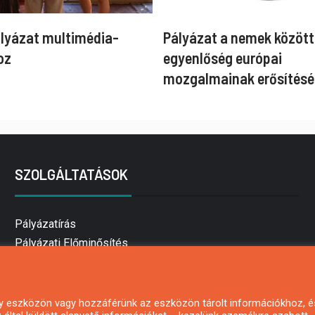
ályázat multimédia-
Pályázat a nemek között
oz
egyenlőség európai
mozgalmainak erősítésé
SZOLGÁLTATÁSOK
Pályázatírás
Pályázati Előminősítés
Pályázati tanácsadás
Pályázatírás vállalkozásoknak
Mezőgazdasági pályázatírás
 egy eszközön vagy hozzáférünk az eszközön tárolt információkhoz, é