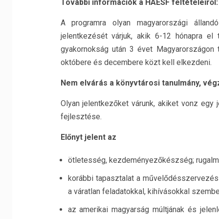
További információk a HAESF feltételeiről:
A programra olyan magyarországi állandó 
jelentkezését várjuk, akik 6-12 hónapra el 
gyakornokság után 3 évet Magyarországon t
októbere és decembere közt kell elkezdeni.
Nem elvárás
a könyvtárosi tanulmány, végz
Olyan jelentkezőket várunk, akiket vonz egy 
fejlesztése.
Előnyt jelent az
ötletesség, kezdeményezőkészség; rugalma
korábbi tapasztalat a művelődésszervezés t
a váratlan feladatokkal, kihívásokkal szembe
az amerikai magyarság múltjának és jelen