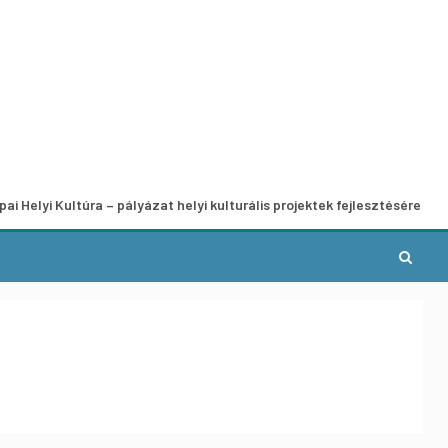
ultúra – pályázat helyi kulturális projektek fejlesztésére
A