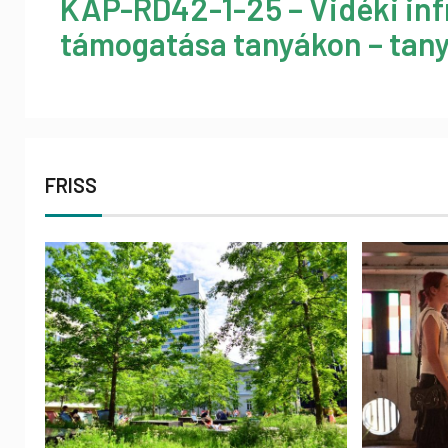
KAP-RD42-1-25 – Vidéki inf
támogatása tanyákon – tany
FRISS