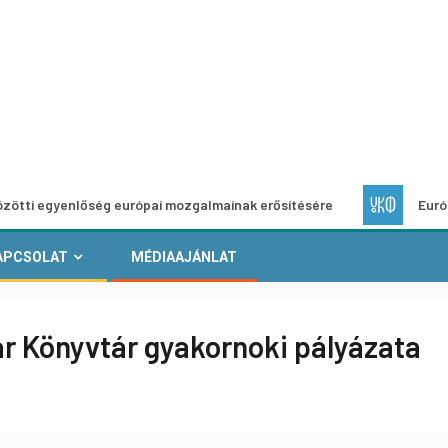
enlőség európai mozgalmainak erősítésére
Európai Helyi K
APCSOLAT
MÉDIAAJÁNLAT
r Könyvtár gyakornoki pályázata