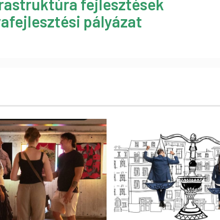
rastruktúra fejlesztések
afejlesztési pályázat