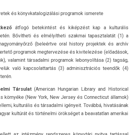
retek és könyvkatalogizálási programok ismerete
tkező
átfogó betekintést és kiképzést kap a kulturális
én. Bővítheti és elmélyítheti szakmai tapasztalatát (1) a
gyományőrző (beleértve oral history projektek és archív
ertető programok megtervezése és kivitelezése (előadások,
ók), valamint társadalmi programok lebonyolítása (2) tagság,
lük való kapcsolattartás (3) adminisztrációs teendők (4)
terén.
elmi Társulat
(American Hungarian Library and Historical
és környéke (New York, New Jersey és Connecticut államok)
emi, kulturális és társadalmi igényeit. Továbbá, hivatásának
magyar kultúrát és történelmi örökséget a beavatatlan amerikai
llett az intézmény rendszeres könyvtári nyitva tartással