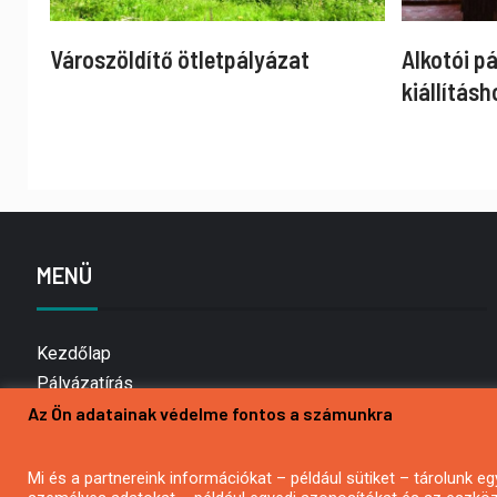
Városzöldítő ötletpályázat
Alkotói p
kiállításh
MENÜ
Kezdőlap
Pályázatírás
Bemutatkozás
Az Ön adatainak védelme fontos a számunkra
Médiaajánlat
Hírlevél feliratkozás
Mi és a partnereink információkat – például sütiket – tárolunk