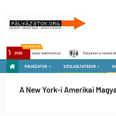
PÁLYÁZATOK
zat multimédia-kiállításhoz
Pályázat a nemek közötti egy
2026
PÁLYÁZATOK
SZOLGÁLTATÁSOK
K
A New York-i Amerikai Magya