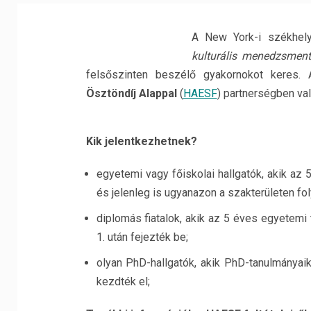
A New York-i székhe
kulturális menedzsment
felsőszinten beszélő gyakornokot keres.
Ösztöndíj Alappal
(
HAESF
) partnerségben val
Kik jelentkezhetnek?
egyetemi vagy főiskolai hallgatók, akik az
és jelenleg is ugyanazon a szakterületen fol
diplomás fiatalok, akik az 5 éves egyetem
1. után fejezték be;
olyan PhD-hallgatók, akik PhD-tanulmánya
kezdték el;