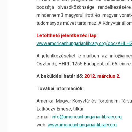
bocsátja olvasóközönsége rendelkezésére
mindennemű magyarul írott és magyar vonatko
tudományos művet tartalmaz. A Könyvtár állo
Letölthető jelentkezési lap:
www.americanhungarianlibrary.org/doc/AHLH
A jelentkezéseket e-mailben az info@ameri
Ösztöndíj, HHRF, 1255 Budapest, pf. 66. címre 
A beküldési határidő:
2012. március 2.
További információk:
Amerikai Magyar Könyvtár és Történelmi Társu
Latkóczy Emese, titkár
e-mail:
info@americanhungarianlibrary.org
web:
www.americanhungarianlibrary.org