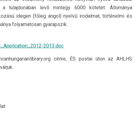
 a tulajdonában levő mintegy 6000 kötetet. Állománya
zású idegen (főleg angol) nyelvű irodalmat, történelmi és
mánya folyamatosan gyarapszik.
S_Application_2012-2013.doc
canhungarianlibrary.org címre, ÉS postai úton az AHLHS
várjuk.
lat