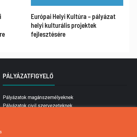
i
Európai Helyi Kultúra – pályázat
helyi kulturális projektek
re
fejlesztésére
PÁLYÁZATFIGYELŐ
Pályázatok magánszemélyeknek
Pályázatok civil szervezeteknek
Pályázatok vállalkozásoknak
Önkormányzati pályázatok
Mezőgazdasági pályázatok
s