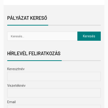
PÁLYÁZAT KERESŐ
HÍRLEVÉL FELIRATKOZÁS
Keresztnév
Vezetéknév
Email