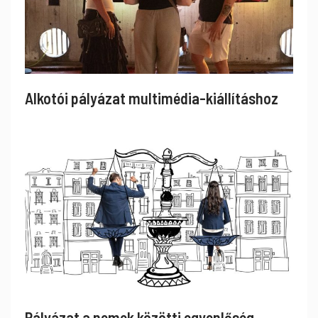
Alkotói pályázat multimédia-kiállításhoz
Pályázat a nemek közötti egyenlőség