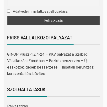
Adatvédelmi nyilatkozat elfogadása
FRISS VÁLLALKOZÓI PÁLYÁZAT
GINOP Plusz-1.2.4-24 – KKV pályázat a Szabad
Vállalkozási Zónákban – Eszközbeszerzés – Új
eszközök, gépek beszerzése – Ingatlan beruházás:
korszerűsítés, bővítés
SZOLGÁLTATÁSOK
Pályázatírás