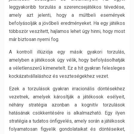
leggyakoribb torzulás a szerencsejátékos tévedése,
amely azt jelenti, hogy a múltbeli események
befolyásolják a jövőbeli eredményeket. Ha egy játékos
többször veszített, hajlamos lehet úgy hinni, hogy most
már biztosan nyerni fog.
A kontroll illúziója egy másik gyakori torzulás,
amelyben a játékosok úgy vélik, hogy befolyásolhatják
a véletlenszerű kimenetelt. Ez a hit gyakran felesleges
kockázatvállaláshoz és veszteségekhez vezet.
Ezek a torzulások gyakran irracionális döntésekhez
vezetnek, amelyek károsítják a játékosok esélyeit,
néhány stratégia azonban a kognitív torzulások
hatásának csökkentésére is alkalmazható. Egy ilyen
stratégia a tudatos önfigyelés, amely során a játékosok
folyamatosan figyelik gondolataikat és döntéseiket,