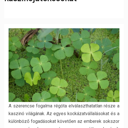
A szerencse fogalma régóta elválaszthatatlan része a
kaszinó világának. Az egyes kockázatvállalásokat és a
különböző fogadásokat követően az emberek sokszor