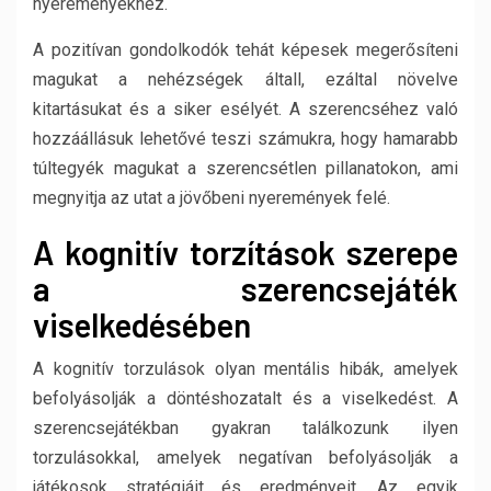
nyereményekhez.
A pozitívan gondolkodók tehát képesek megerősíteni
magukat a nehézségek általl, ezáltal növelve
kitartásukat és a siker esélyét. A szerencséhez való
hozzáállásuk lehetővé teszi számukra, hogy hamarabb
túltegyék magukat a szerencsétlen pillanatokon, ami
megnyitja az utat a jövőbeni nyeremények felé.
A kognitív torzítások szerepe
a szerencsejáték
viselkedésében
A kognitív torzulások olyan mentális hibák, amelyek
befolyásolják a döntéshozatalt és a viselkedést. A
szerencsejátékban gyakran találkozunk ilyen
torzulásokkal, amelyek negatívan befolyásolják a
játékosok stratégiáit és eredményeit. Az egyik