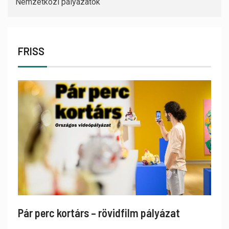
Nemzetközi pályázatok
FRISS
Pár perc kortárs – rövidfilm pályázat