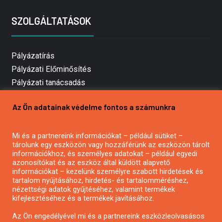
SZOLGÁLTATÁSOK
Pályázatírás
Pályázati Előminősítés
Pályázati tanácsadás
Pályázatírás vállalkozásoknak
Az Ön adatainak védelme fontos a számunkra
Mezőgazdasági pályázatírás
Pályázatírás magánszemélyeknek
Mi és a partnereink információkat – például sütiket –
Pályázatírás civil szervezeteknek
tárolunk egy eszközön vagy hozzáférünk az eszközön tárolt
Pályázatírás önkormányzatoknak
információkhoz, és személyes adatokat – például egyedi
azonosítókat és az eszköz által küldött alapvető
Pályázatfigyelés
információkat – kezelünk személyre szabott hirdetések és
Specifikus pályázatfigyelés vagy hírlevél
tartalom nyújtásához, hirdetés- és tartalomméréshez,
nézettségi adatok gyűjtéséhez, valamint termékek
kifejlesztéséhez és a termékek javításához.
PÁLYÁZATFIGYELŐ
Az Ön engedélyével mi és a partnereink eszközleolvasásos