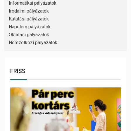
Informatikai pályázatok
Irodalmi pályázatok
Kutatási pályázatok
Napelem pályázatok
Oktatási pályázatok
Nemzetközi pályázatok
FRISS