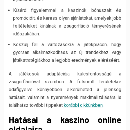
Kísérd figyelemmel a kaszinók bónuszait és
promócióit, és keress olyan ajánlatokat, amelyek jobb
feltételeket kínálnak a zsugorfláció térnyerésének
időszakában.
Készülj fel a változásokra a játékpiacon, hogy
gyorsan alkalmazkodhass az új trendekhez vagy
játékstratégiákhoz a legjobb eredmények eléréséért.
A játékosok adaptációja kulcsfontosságú a
zsugorflációval szemben. A felsorolt területekre
odafigyelve könnyebben elkerülheted a jelenség
hatásait, valamint a nyeremények maximalizálására is
találhatsz további tippeket
korábbi cikkünkben
.
Hatásai a kaszino online
oldalaira