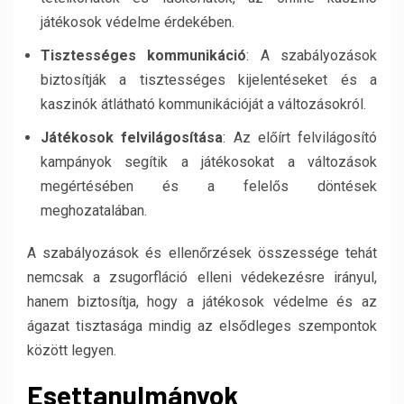
játékosok védelme érdekében.
Tisztességes kommunikáció
: A szabályozások
biztosítják a tisztességes kijelentéseket és a
kaszinók átlátható kommunikációját a változásokról.
Játékosok felvilágosítása
: Az előírt felvilágosító
kampányok segítik a játékosokat a változások
megértésében és a felelős döntések
meghozatalában.
A szabályozások és ellenőrzések összessége tehát
nemcsak a zsugorfláció elleni védekezésre irányul,
hanem biztosítja, hogy a játékosok védelme és az
ágazat tisztasága mindig az elsődleges szempontok
között legyen.
Esettanulmányok