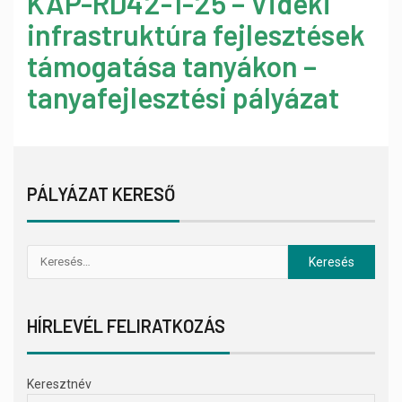
KAP-RD42-1-25 – Vidéki
infrastruktúra fejlesztések
támogatása tanyákon –
tanyafejlesztési pályázat
PÁLYÁZAT KERESŐ
HÍRLEVÉL FELIRATKOZÁS
Keresztnév