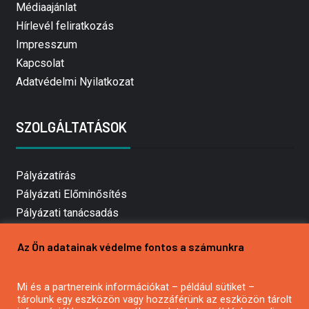
Médiaajánlat
Hírlevél feliratkozás
Impresszum
Kapcsolat
Adatvédelmi Nyilatkozat
SZOLGÁLTATÁSOK
Pályázatírás
Pályázati Előminősítés
Pályázati tanácsadás
Pályázatírás vállalkozásoknak
Az Ön adatainak védelme fontos a számunkra
Mezőgazdasági pályázatírás
Pályázatírás magánszemélyeknek
Pályázatírás civil szervezeteknek
Mi és a partnereink információkat – például sütiket –
tárolunk egy eszközön vagy hozzáférünk az eszközön tárolt
Pályázatírás önkormányzatoknak