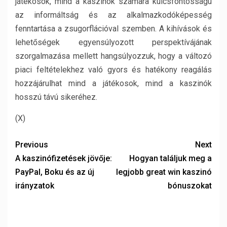
játékosok, mind a kaszinók számára kulcsfontosságú
az informáltság és az alkalmazkodóképesség
fenntartása a zsugorflációval szemben. A kihívások és
lehetőségek egyensúlyozott perspektívájának
szorgalmazása mellett hangsúlyozzuk, hogy a változó
piaci feltételekhez való gyors és hatékony reagálás
hozzájárulhat mind a játékosok, mind a kaszinók
hosszú távú sikeréhez.
(X)
Previous
Next
A kaszinófizetések jövője:
Hogyan találjuk meg a
PayPal, Boku és az új
legjobb great win kaszinó
irányzatok
bónuszokat