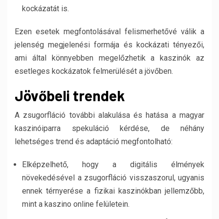
kockázatát is.
Ezen esetek megfontolásával felismerhetővé válik a
jelenség megjelenési formája és kockázati tényezői,
ami által könnyebben megelőzhetik a kaszinók az
esetleges kockázatok felmerülését a jövőben.
Jövőbeli trendek
A zsugorfláció további alakulása és hatása a magyar
kaszinóiparra spekuláció kérdése, de néhány
lehetséges trend és adaptáció megfontolható:
Elképzelhető, hogy a digitális élmények
növekedésével a zsugorfláció visszaszorul, ugyanis
ennek térnyerése a fizikai kaszinókban jellemzőbb,
mint a kaszino online felületein.