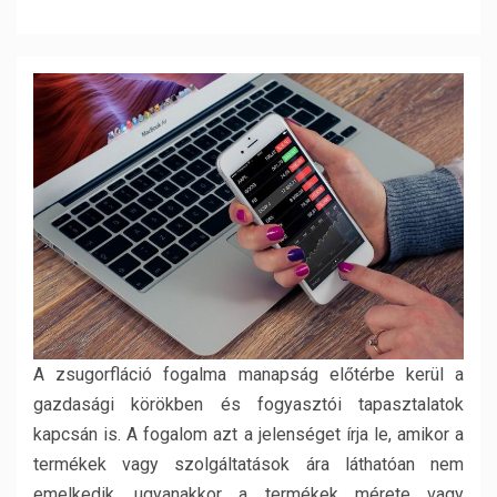
A zsugorfláció fogalma manapság előtérbe kerül a
gazdasági körökben és fogyasztói tapasztalatok
kapcsán is. A fogalom azt a jelenséget írja le, amikor a
termékek vagy szolgáltatások ára láthatóan nem
emelkedik, ugyanakkor a termékek mérete vagy