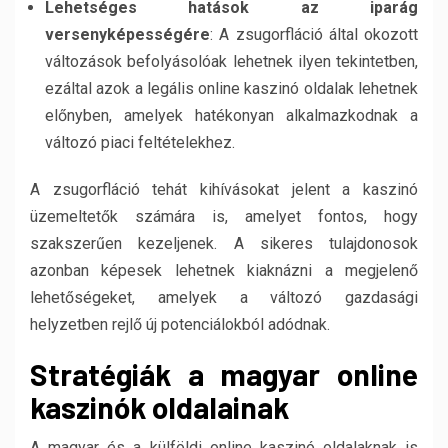
Lehetséges hatások az iparág
versenyképességére
: A zsugorfláció által okozott
változások befolyásolóak lehetnek ilyen tekintetben,
ezáltal azok a legális online kaszinó oldalak lehetnek
előnyben, amelyek hatékonyan alkalmazkodnak a
változó piaci feltételekhez.
A zsugorfláció tehát kihívásokat jelent a kaszinó
üzemeltetők számára is, amelyet fontos, hogy
szakszerűen kezeljenek. A sikeres tulajdonosok
azonban képesek lehetnek kiaknázni a megjelenő
lehetőségeket, amelyek a változó gazdasági
helyzetben rejlő új potenciálokból adódnak.
Stratégiák a magyar online
kaszinók oldalainak
A magyar és a külföldi online kaszinó oldalaknak is