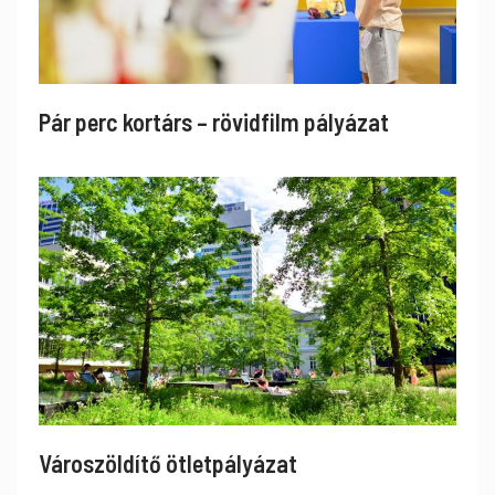
Pár perc kortárs – rövidfilm pályázat
Városzöldítő ötletpályázat