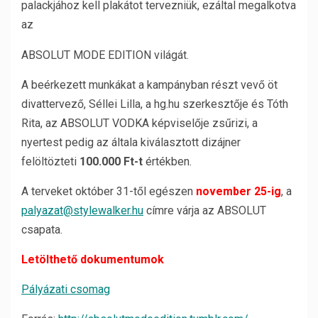
palackjához kell plakátot tervezniük, ezáltal megalkotva
az
ABSOLUT MODE EDITION világát.
A beérkezett munkákat a kampányban részt vevő öt
divattervező, Séllei Lilla, a hg.hu szerkesztője és Tóth
Rita, az ABSOLUT VODKA képviselője zsűrizi, a
nyertest pedig az általa kiválasztott dizájner
felöltözteti
100.000 Ft-t
értékben.
A terveket október 31-től egészen
november 25-ig
, a
palyazat@stylewalker.hu
címre várja az ABSOLUT
csapata.
Letölthető dokumentumok
Pályázati csomag