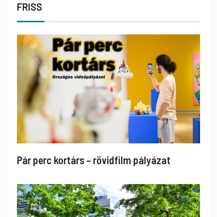
FRISS
Pár perc kortárs – rövidfilm pályázat