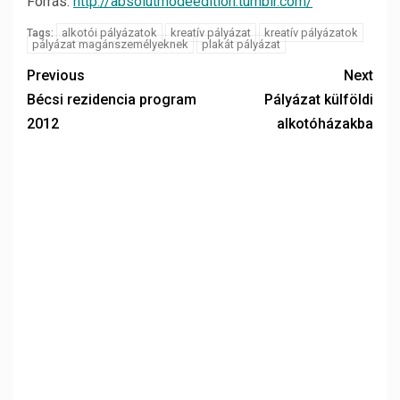
Forrás:
http://absolutmodeedition.tumblr.com/
alkotói pályázatok
kreatív pályázat
kreatív pályázatok
Tags:
pályázat magánszemélyeknek
plakát pályázat
Previous
Next
Bécsi rezidencia program
Pályázat külföldi
2012
alkotóházakba