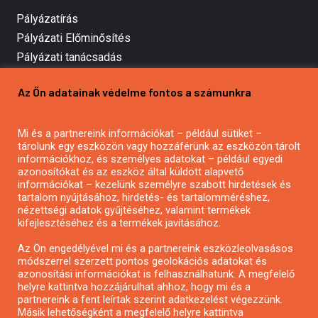
Pályázatírás
Pályázati Előminősítés
Pályázati tanácsadás
Pályázatírás vállalkozásoknak
Az Ön adatainak védelme fontos a számunkra
Mezőgazdasági pályázatírás
Pályázatírás magánszemélyeknek
Mi és a partnereink információkat – például sütiket –
Pályázatírás civil szervezeteknek
tárolunk egy eszközön vagy hozzáférünk az eszközön tárolt
Pályázatírás önkormányzatoknak
információkhoz, és személyes adatokat – például egyedi
azonosítókat és az eszköz által küldött alapvető
Pályázatfigyelés
információkat – kezelünk személyre szabott hirdetések és
Specifikus pályázatfigyelés vagy hírlevél
tartalom nyújtásához, hirdetés- és tartalomméréshez,
nézettségi adatok gyűjtéséhez, valamint termékek
kifejlesztéséhez és a termékek javításához.
PÁLYÁZATFIGYELŐ
Az Ön engedélyével mi és a partnereink eszközleolvasásos
módszerrel szerzett pontos geolokációs adatokat és
azonosítási információkat is felhasználhatunk. A megfelelő
helyre kattintva hozzájárulhat ahhoz, hogy mi és a
Pályázatok magánszemélyeknek
partnereink a fent leírtak szerint adatkezelést végezzünk.
Pályázatok civil szervezeteknek
Másik lehetőségként a megfelelő helyre kattintva