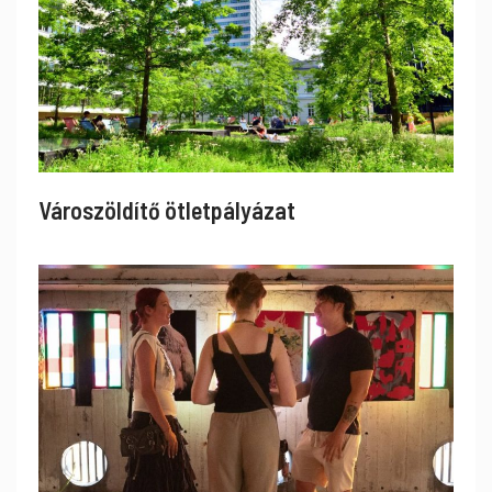
Városzöldítő ötletpályázat