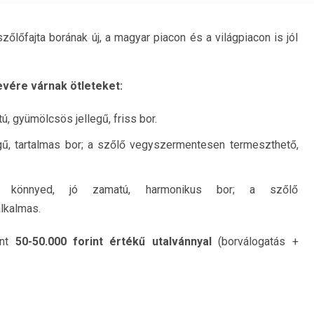
zőlőfajta borának új, a magyar piacon és a világpiacon is jól
nevére várnak ötleteket:
atú, gyümölcsös jellegű, friss bor.
égű, tartalmas bor; a szőlő vegyszermentesen termeszthető,
usú, könnyed, jó zamatú, harmonikus bor; a szőlő
lkalmas.
ént
50-50.000 forint értékű utalvánnyal
(borválogatás +