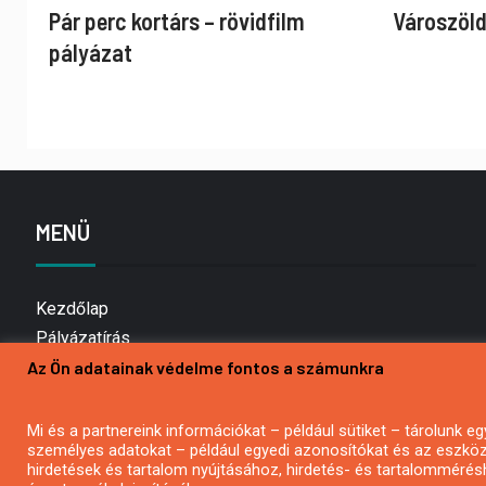
Pár perc kortárs – rövidfilm
Városzöld
pályázat
MENÜ
Kezdőlap
Pályázatírás
Az Ön adatainak védelme fontos a számunkra
Bemutatkozás
Médiaajánlat
Hírlevél feliratkozás
Mi és a partnereink információkat – például sütiket – tárolunk
személyes adatokat – például egyedi azonosítókat és az eszköz 
Impresszum
hirdetések és tartalom nyújtásához, hirdetés- és tartalommérés
Kapcsolat