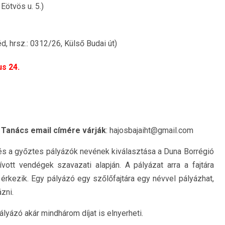
Eötvös u. 5.)
, hrsz.: 0312/26, Külső Budai út)
us 24.
Tanács email címére várják
: hajosbajaiht@gmail.com
s a győztes pályázók nevének kiválasztása a Duna Borrégió
vott vendégek szavazati alapján. A pályázat arra a fajtára
rkezik. Egy pályázó egy szőlőfajtára egy névvel pályázhat,
zni.
ályázó akár mindhárom díjat is elnyerheti.