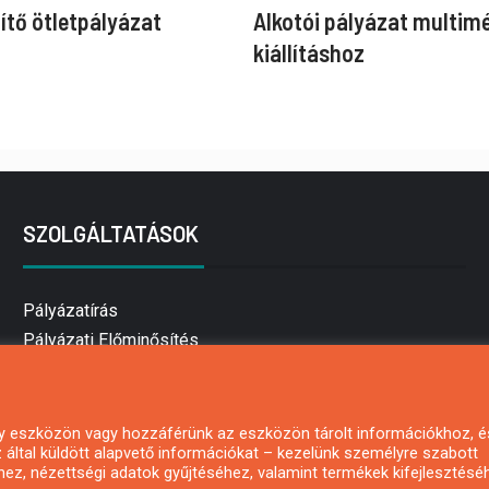
ítő ötletpályázat
Alkotói pályázat multim
kiállításhoz
SZOLGÁLTATÁSOK
Pályázatírás
Pályázati Előminősítés
Pályázati tanácsadás
Pályázatírás vállalkozásoknak
Mezőgazdasági pályázatírás
 egy eszközön vagy hozzáférünk az eszközön tárolt információkhoz, é
által küldött alapvető információkat – kezelünk személyre szabott
Pályázatírás magánszemélyeknek
hez, nézettségi adatok gyűjtéséhez, valamint termékek kifejlesztésé
Pályázatírás civil szervezeteknek