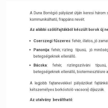
A Duna Borrégió pályázat útján keresi három s
kommunikálható, frappáns nevét.
Az alábbi szőlőfajtákból készült borok új 
Cserszegi fűszeres
: fehér, illatos, jó zam
Panonija
: fehér, rizling típusú, jó minős
betegségeknek ellenálló.
Bácska
: fehér, rizlingszilváni típ
betegségeknek ellenálló, biotermesztésre a
A legjobb fajtanevekkel pályázókat fajtánk
kétszemélyes borkóstoló vacsora) díjazzák.
Az utalvány beváltható
: