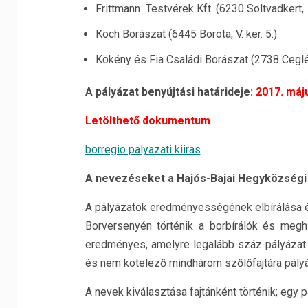
Frittmann Testvérek Kft. (6230 Soltvadkert, 
Koch Borászat (6445 Borota, V. ker. 5.)
Kökény és Fia Családi Borászat (2738 Cegléd
A pályázat benyújtási határideje:
2017. máj
Letölthető dokumentum
borregio palyazati kiiras
A nevezéseket a Hajós-Bajai Hegyközségi 
A pályázatok eredményességének elbírálása é
Borversenyén történik a borbírálók és meghí
eredményes, amelyre legalább száz pályázat é
és nem kötelező mindhárom szőlőfajtára pályá
A nevek kiválasztása fajtánként történik; egy p