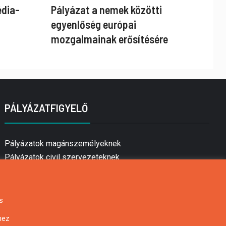
édia-
Pályázat a nemek közötti
egyenlőség európai
mozgalmainak erősítésére
PÁLYÁZATFIGYELŐ
Pályázatok magánszemélyeknek
Pályázatok civil szervezeteknek
Pályázatok vállalkozásoknak
Önkormányzati pályázatok
Mezőgazdasági pályázatok
s
Falusi turizmus pályázatok
hez
Napelem pályázatok