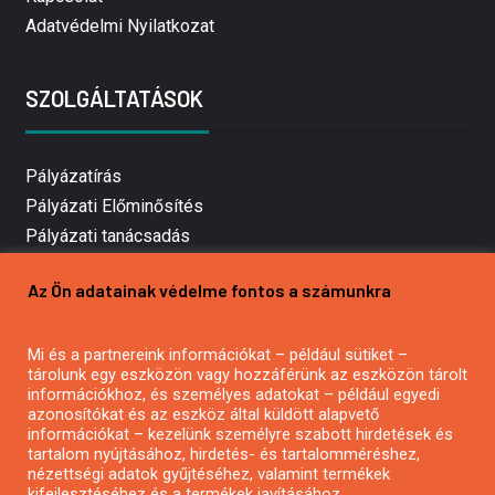
Adatvédelmi Nyilatkozat
SZOLGÁLTATÁSOK
Pályázatírás
Pályázati Előminősítés
Pályázati tanácsadás
Pályázatírás vállalkozásoknak
Az Ön adatainak védelme fontos a számunkra
Mezőgazdasági pályázatírás
Pályázatírás magánszemélyeknek
Mi és a partnereink információkat – például sütiket –
Pályázatírás civil szervezeteknek
tárolunk egy eszközön vagy hozzáférünk az eszközön tárolt
Pályázatírás önkormányzatoknak
információkhoz, és személyes adatokat – például egyedi
azonosítókat és az eszköz által küldött alapvető
Pályázatfigyelés
információkat – kezelünk személyre szabott hirdetések és
Specifikus pályázatfigyelés vagy hírlevél
tartalom nyújtásához, hirdetés- és tartalomméréshez,
nézettségi adatok gyűjtéséhez, valamint termékek
kifejlesztéséhez és a termékek javításához.