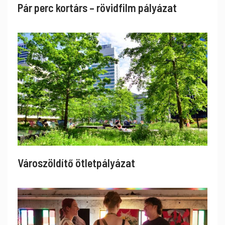
Pár perc kortárs – rövidfilm pályázat
Városzöldítő ötletpályázat