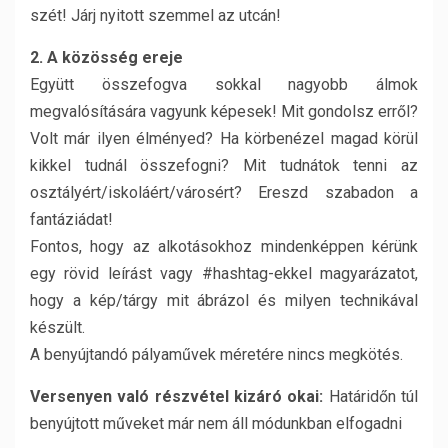
szét! Járj nyitott szemmel az utcán!
2. A közösség ereje
Együtt összefogva sokkal nagyobb álmok
megvalósítására vagyunk képesek! Mit gondolsz erről?
Volt már ilyen élményed? Ha körbenézel magad körül
kikkel tudnál összefogni? Mit tudnátok tenni az
osztályért/iskoláért/városért? Ereszd szabadon a
fantáziádat!
Fontos, hogy az alkotásokhoz mindenképpen kérünk
egy rövid leírást vagy #hashtag-ekkel magyarázatot,
hogy a kép/tárgy mit ábrázol és milyen technikával
készült.
A benyújtandó pályaművek méretére nincs megkötés.
Versenyen való részvétel kizáró okai:
Határidőn túl
benyújtott műveket már nem áll módunkban elfogadni