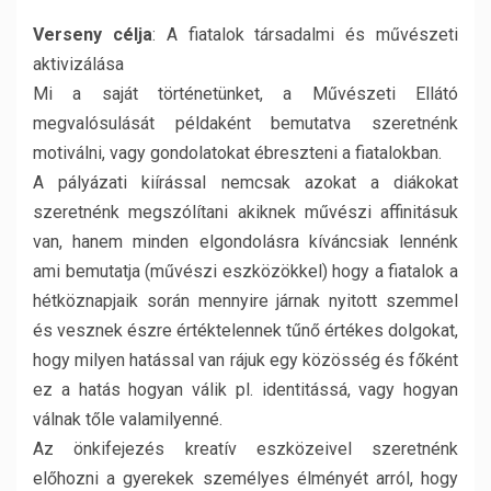
Verseny célja
: A fiatalok társadalmi és művészeti
aktivizálása
Mi a saját történetünket, a Művészeti Ellátó
megvalósulását példaként bemutatva szeretnénk
motiválni, vagy gondolatokat ébreszteni a fiatalokban.
A pályázati kiírással nemcsak azokat a diákokat
szeretnénk megszólítani akiknek művészi affinitásuk
van, hanem minden elgondolásra kíváncsiak lennénk
ami bemutatja (művészi eszközökkel) hogy a fiatalok a
hétköznapjaik során mennyire járnak nyitott szemmel
és vesznek észre értéktelennek tűnő értékes dolgokat,
hogy milyen hatással van rájuk egy közösség és főként
ez a hatás hogyan válik pl. identitássá, vagy hogyan
válnak tőle valamilyenné.
Az önkifejezés kreatív eszközeivel szeretnénk
előhozni a gyerekek személyes élményét arról, hogy