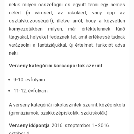
nekik milyen összefogni és együtt tenni egy nemes
célért (a városért, az iskoláért, vagy épp az
osztályközösségért), illetve arról, hogy a közvetlen
környezetükben milyen, már értéktelennek tűnő
tárgyakat, helyeket fedeznek fel, amit értékessé tudnak
varázsolni a fantáziájukkal, új értelmet, funkciót adva
neki.
Verseny kategóriái korcsoportok szerint:
9-10. évfolyam
11-12. évfolyam.
A verseny kategóriái iskolaszintek szerint: középiskola
(gimnáziumok, szakközépiskolák, szakiskolák)
Verseny időpontja
: 2016. szeptember 1.- 2016.
október 4