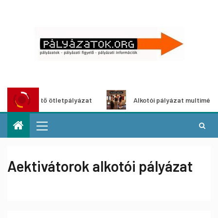
öldítő ötletpályázat
Alkotói pályázat multimédia-kiállít
Aektivátorok alkotói pályázat