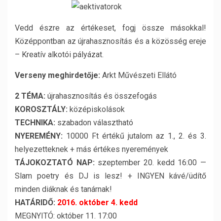
Vedd észre az értékeset, fogj össze másokkal!
Középpontban az újrahasznosítás és a közösség ereje
– Kreatív alkotói pályázat.
Verseny meghirdetője:
Arkt Művészeti Ellátó
2 TÉMA:
újrahasznosítás és összefogás
KOROSZTÁLY:
középiskolások
TECHNIKA:
szabadon választható
NYEREMÉNY:
10000 Ft értékű jutalom az 1., 2. és 3.
helyezetteknek + más értékes nyeremények
TÁJOKOZTATÓ NAP:
szeptember 20. kedd 16:00 —
Slam poetry és DJ is lesz! + INGYEN kávé/üdítő
minden diáknak és tanárnak!
HATÁRIDŐ:
2016. október 4. kedd
MEGNYITÓ: október 11. 17:00