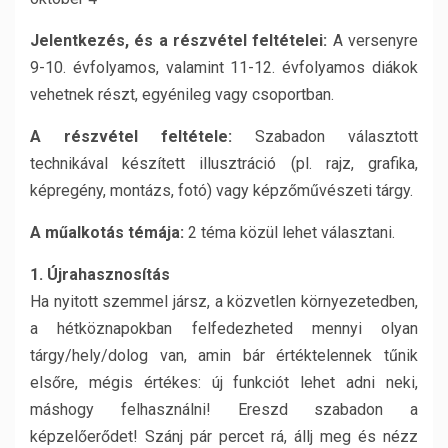
Jelentkezés, és a részvétel feltételei:
A versenyre
9-10. évfolyamos, valamint 11-12. évfolyamos diákok
vehetnek részt, egyénileg vagy csoportban.
A részvétel feltétele:
Szabadon választott
technikával készített illusztráció (pl. rajz, grafika,
képregény, montázs, fotó) vagy képzőművészeti tárgy.
A műalkotás témája:
2 téma közül lehet választani.
1. Újrahasznosítás
Ha nyitott szemmel jársz, a közvetlen környezetedben,
a hétköznapokban felfedezheted mennyi olyan
tárgy/hely/dolog van, amin bár értéktelennek tűnik
elsőre, mégis értékes: új funkciót lehet adni neki,
máshogy felhasználni! Ereszd szabadon a
képzelőerődet! Szánj pár percet rá, állj meg és nézz