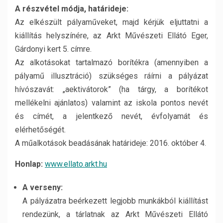
A részvétel módja, határideje:
Az elkészült pályaműveket, majd kérjük eljuttatni a
kiállítás helyszínére, az Arkt Művészeti Ellátó Eger,
Gárdonyi kert 5. címre.
Az alkotásokat tartalmazó borítékra (amennyiben a
pályamű illusztráció) szükséges ráírni a pályázat
hívószavát: „aektivátorok” (ha tárgy, a borítékot
mellékelni ajánlatos) valamint az iskola pontos nevét
és címét, a jelentkező nevét, évfolyamát és
elérhetőségét.
A műalkotások beadásának határideje: 2016. október 4.
Honlap:
www.ellato.arkt.hu
A verseny:
A pályázatra beérkezett legjobb munkákból kiállítást
rendezünk, a tárlatnak az Arkt Művészeti Ellátó