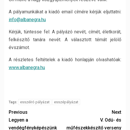
A pályamunkákat a kiadó email címére kérjük eljuttatni:
info@albanegra.hu
Kérjük, tüntesse fel: A pályázó nevét, címét, életkorát,
felkészítő tanára nevét. A választott témát jelölő
évszámot.
A részletes feltételek a kiadó honlapján olvashatóak:
www.albanegra.hu
esszéíró pályázat
esszépályázat
Tags:
Previous
Next
Legyen a
V. Odú- és
vendégfényképészünk
műfészekkészítő verseny