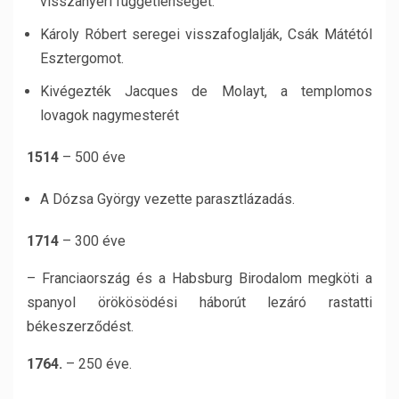
visszanyeri függetlenségét.
Károly Róbert seregei visszafoglalják, Csák Mátétól
Esztergomot.
Kivégezték Jacques de Molayt, a templomos
lovagok nagymesterét
1514
– 500 éve
A Dózsa György vezette parasztlázadás.
1714
– 300 éve
– Franciaország és a Habsburg Birodalom megköti a
spanyol örökösödési háborút lezáró rastatti
békeszerződést.
1764.
– 250 éve.