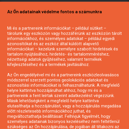
Pályázatírás vállalkozásoknak
Az Ön adatainak védelme fontos a számunkra
Mezőgazdasági pályázatírás
Pályázatírás magánszemélyeknek
Mi és a partnereink információkat – például sütiket –
Pályázatírás civil szervezeteknek
tárolunk egy eszközön vagy hozzáférünk az eszközön tárolt
Pályázatírás önkormányzatoknak
információkhoz, és személyes adatokat – például egyedi
azonosítókat és az eszköz által küldött alapvető
Pályázatfigyelés
információkat – kezelünk személyre szabott hirdetések és
Specifikus pályázatfigyelés vagy hírlevél
tartalom nyújtásához, hirdetés- és tartalomméréshez,
nézettségi adatok gyűjtéséhez, valamint termékek
kifejlesztéséhez és a termékek javításához.
PÁLYÁZATFIGYELŐ
Az Ön engedélyével mi és a partnereink eszközleolvasásos
módszerrel szerzett pontos geolokációs adatokat és
azonosítási információkat is felhasználhatunk. A megfelelő
helyre kattintva hozzájárulhat ahhoz, hogy mi és a
Pályázatok magánszemélyeknek
partnereink a fent leírtak szerint adatkezelést végezzünk.
Pályázatok civil szervezeteknek
Másik lehetőségként a megfelelő helyre kattintva
elutasíthatja a hozzájárulást, vagy a hozzájárulás megadása
Pályázatok vállalkozásoknak
előtt részletesebb információkhoz juthat, és
Önkormányzati pályázatok
megváltoztathatja beállításait. Felhívjuk figyelmét, hogy
személyes adatainak bizonyos kezeléséhez nem feltétlenül
Mezőgazdasági pályázatok
szükséges az Ön hozzájárulása, de jogában áll tiltakozni az