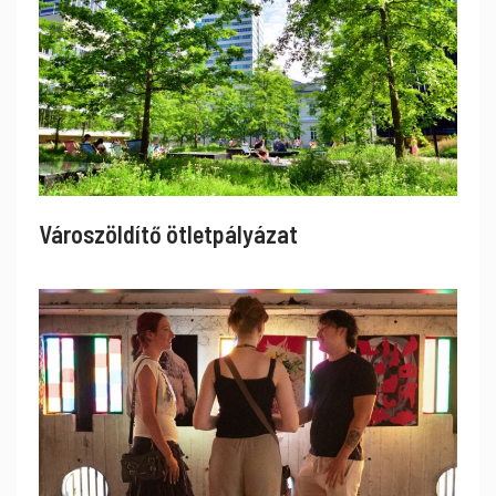
Városzöldítő ötletpályázat