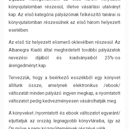
könyvjutalomban részesül, illetve vásárlási utalványt
kap. Az első kategória pályázóinak felkészítő tanárai is
könyvjutalomban részesülnek az első három helyezett
esetében.
Az első tíz helyezett elismerő oklevélben részesül. Az
Albanegra Kiadó által meghirdetett további pályázatok
nevezési díjából és kiadványaiból 25%-os
árengedményt kap.
Tervezzük, hogy a beérkező esszékből egy könyvet
állítunk össze, amelynek elektronikus /ebook/
változatát minden pályázó ingyen megkap, a nyomtatott
változatot pedig kedvezményesen vásárolhatják meg.
A könyveket /nyomtatott és ebook változatot egyaránt/
eljuttatjuk az ország legnagyobb könyvtáraiba, így az
Ön műve a nagy közgyűjtemények részévé válik.