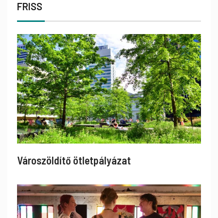
FRISS
Városzöldítő ötletpályázat