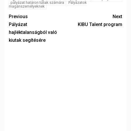
pályázat határon túliak számára
Pályázatok
magánszemélyeknek
Previous
Next
Pályázat
KIBU Talent program
hajléktalanságból való
kiutak segítésére