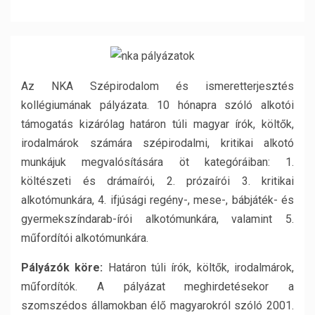
Az NKA Szépirodalom és ismeretterjesztés
kollégiumának pályázata. 10 hónapra szóló alkotói
támogatás kizárólag határon túli magyar írók, költők,
irodalmárok számára szépirodalmi, kritikai alkotó
munkájuk megvalósítására öt kategóráiban: 1.
költészeti és drámaírói, 2. prózaírói 3. kritikai
alkotómunkára, 4. ifjúsági regény-, mese-, bábjáték- és
gyermekszíndarab-írói alkotómunkára, valamint 5.
műfordítói alkotómunkára.
Pályázók köre:
Határon túli írók, költők, irodalmárok,
műfordítók. A pályázat meghirdetésekor a
szomszédos államokban élő magyarokról szóló 2001.