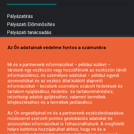
Pályázatírás
Pályázati Előminősítés
Pályázati tanácsadás
Pályázatírás vállalkozásoknak
Az Ön adatainak védelme fontos a számunkra
Mezőgazdasági pályázatírás
Pályázatírás magánszemélyeknek
Mi és a partnereink információkat – például sütiket –
Pályázatírás civil szervezeteknek
tárolunk egy eszközön vagy hozzáférünk az eszközön tárolt
Pályázatírás önkormányzatoknak
információkhoz, és személyes adatokat – például egyedi
azonosítókat és az eszköz által küldött alapvető
Pályázatfigyelés
információkat – kezelünk személyre szabott hirdetések és
Specifikus pályázatfigyelés vagy hírlevél
tartalom nyújtásához, hirdetés- és tartalomméréshez,
nézettségi adatok gyűjtéséhez, valamint termékek
kifejlesztéséhez és a termékek javításához.
PÁLYÁZATFIGYELŐ
Az Ön engedélyével mi és a partnereink eszközleolvasásos
módszerrel szerzett pontos geolokációs adatokat és
azonosítási információkat is felhasználhatunk. A megfelelő
helyre kattintva hozzájárulhat ahhoz, hogy mi és a
Pályázatok magánszemélyeknek