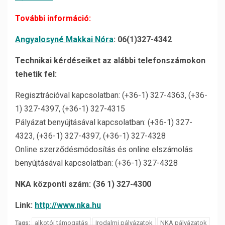
További információ:
Angyalosyné Makkai Nóra
:
06(1)327-4342
Technikai kérdéseiket az alábbi telefonszámokon
tehetik fel:
Regisztrációval kapcsolatban: (+36-1) 327-4363, (+36-
1) 327-4397, (+36-1) 327-4315
Pályázat benyújtásával kapcsolatban: (+36-1) 327-
4323, (+36-1) 327-4397, (+36-1) 327-4328
Online szerződésmódosítás és online elszámolás
benyújtásával kapcsolatban: (+36-1) 327-4328
NKA központi szám: (36 1) 327-4300
Link:
http://www.nka.hu
alkotói támogatás
Irodalmi pályázatok
NKA pályázatok
Tags: