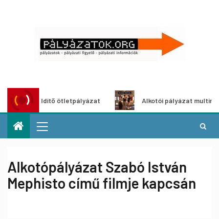
oszöldítő ötletpályázat
Alkotói pályázat multimédia-kiál
Alkotópályázat Szabó István
Mephisto című filmje kapcsán