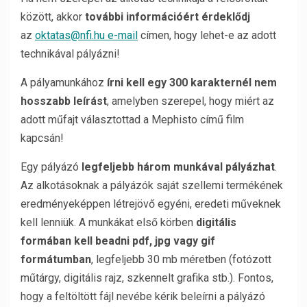
között, akkor
további információért érdeklődj
az
oktatas@nfi.hu e-mail
címen, hogy lehet-e az adott
technikával pályázni!
A pályamunkához
írni kell egy 300 karakternél nem
hosszabb leírást
, amelyben szerepel, hogy miért az
adott műfajt választottad a Mephisto című film
kapcsán!
Egy pályázó
legfeljebb három munkával pályázhat
.
Az alkotásoknak a pályázók saját szellemi termékének
eredményeképpen létrejövő egyéni, eredeti műveknek
kell lenniük. A munkákat első körben
digitális
formában kell beadni pdf, jpg vagy gif
formátumban
, legfeljebb 30 mb méretben (fotózott
műtárgy, digitális rajz, szkennelt grafika stb.). Fontos,
hogy a feltöltött fájl nevébe kérik beleírni a pályázó