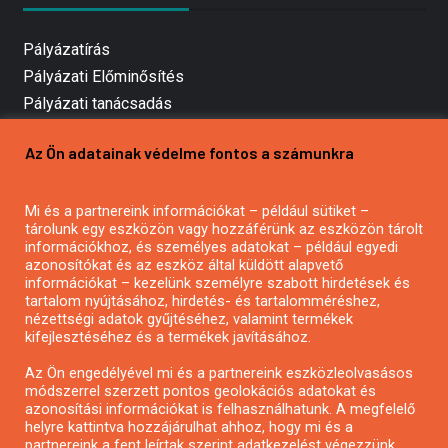
Pályázatírás
Pályázati Előminősítés
Pályázati tanácsadás
Pályázatírás vállalkozásoknak
Az Ön adatainak védelme fontos a számunkra
Mezőgazdasági pályázatírás
Pályázatírás magánszemélyeknek
Pályázatírás civil szervezeteknek
Mi és a partnereink információkat – például sütiket –
tárolunk egy eszközön vagy hozzáférünk az eszközön tárolt
Pályázatírás önkormányzatoknak
információkhoz, és személyes adatokat – például egyedi
Pályázatfigyelés
azonosítókat és az eszköz által küldött alapvető
információkat – kezelünk személyre szabott hirdetések és
Specifikus pályázatfigyelés vagy hírlevél
tartalom nyújtásához, hirdetés- és tartalomméréshez,
nézettségi adatok gyűjtéséhez, valamint termékek
kifejlesztéséhez és a termékek javításához.
PÁLYÁZATFIGYELŐ
Az Ön engedélyével mi és a partnereink eszközleolvasásos
módszerrel szerzett pontos geolokációs adatokat és
azonosítási információkat is felhasználhatunk. A megfelelő
helyre kattintva hozzájárulhat ahhoz, hogy mi és a
Pályázatok magánszemélyeknek
partnereink a fent leírtak szerint adatkezelést végezzünk.