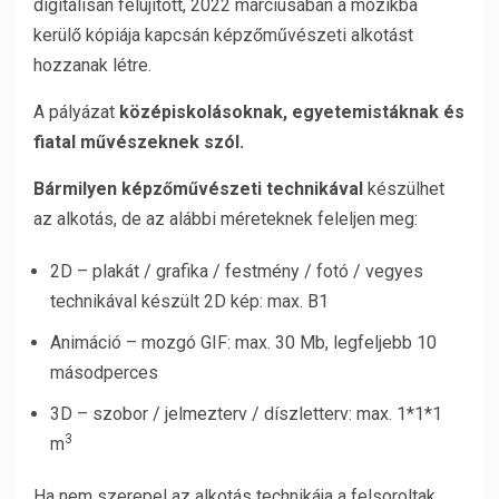
digitálisan felújított, 2022 márciusában a mozikba
kerülő kópiája kapcsán képzőművészeti alkotást
hozzanak létre.
A pályázat
középiskolásoknak, egyetemistáknak és
fiatal művészeknek szól.
Bármilyen képzőművészeti technikával
készülhet
az alkotás, de az alábbi méreteknek feleljen meg:
2D – plakát / grafika / festmény / fotó / vegyes
technikával készült 2D kép: max. B1
Animáció – mozgó GIF: max. 30 Mb, legfeljebb 10
másodperces
3D – szobor / jelmezterv / díszletterv: max. 1*1*1
3
m
Ha nem szerepel az alkotás technikája a felsoroltak