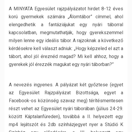
A MINYATA Egyesület rajzpályázatot hirdet 8-12 éves
korú gyermekek számára „Álomtábor” címmel, ahol
elengedhetik a fantáziájukat egy nyári táborral
kapcsolatban, megmutathatják, hogy gyerekszemmel
milyen lenne egy ideális tábor. A rajzoknak a következő
kérdésekre kell választ adniuk: „Hogy képzeled el azt a
tábort, ahol jól éreznéd magad? Mi kell ahhoz, hogy a
gyerekek jól érezzék magukat egy nyári táborban?”
A nevezés ingyenes. A pályázat két győztese (egyet
az Egyesület Rajzpályázat Bizottsága, egyet a
Facebook-os közönség szavaz meg) térítésmentesen
részt vehet az Egyesület nyári táborában (július 24-29.
között Káptalanfüreden), továbbá a II. helyezett egy
mp4 lejátszót és 2db színházjegyet nyer a Stúdió K