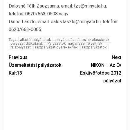
Dalosné Tóth Zsuzsanna, email: tzs@minyata.hu,
telefon: 0620/663-0508 vagy
Dalos László, email: dalos.laszlo@minyata.hu, telefon:
0620/663-0005
alkotói pályázatok
pályázat általános iskolásoknak
Tags:
pályázat diákoknak
Pályázatok magánszemélyeknek
rajzpályázat
rajzpályázat gyerekeknek
rajzpályázatok
Previous
Next
Üzemeltetési pályázatok
NIKON – Az Év
Kult13
Esküvőfotósa 2012
pályázat