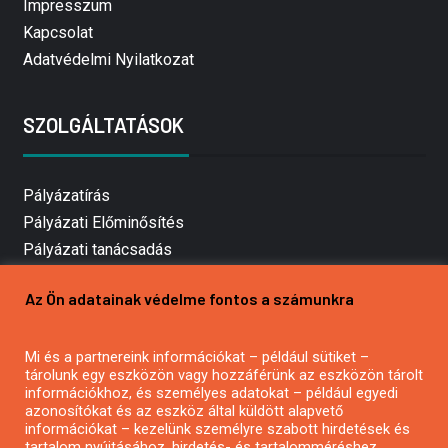
Impresszum
Kapcsolat
Adatvédelmi Nyilatkozat
SZOLGÁLTATÁSOK
Pályázatírás
Pályázati Előminősítés
Pályázati tanácsadás
Pályázatírás vállalkozásoknak
Az Ön adatainak védelme fontos a számunkra
Mezőgazdasági pályázatírás
Pályázatírás magánszemélyeknek
Mi és a partnereink információkat – például sütiket –
Pályázatírás civil szervezeteknek
tárolunk egy eszközön vagy hozzáférünk az eszközön tárolt
Pályázatírás önkormányzatoknak
információkhoz, és személyes adatokat – például egyedi
azonosítókat és az eszköz által küldött alapvető
Pályázatfigyelés
információkat – kezelünk személyre szabott hirdetések és
Specifikus pályázatfigyelés vagy hírlevél
tartalom nyújtásához, hirdetés- és tartalomméréshez,