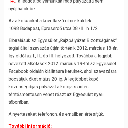
14.
, a leadott pályamunkák más pályázatra nem
nyújthatók be.
Az alkotásokat a következő címre küldjék:
1098 Budapest, Epreserdő utca 38./II. lh. I./2.
Elbírálásuk az Egyesület „Rajzpályázat Bizottságának”
tagjai által szavazás útján történik 2012. március 18-án,
így eldől az I., II., és III. helyezett. Továbbá a legjobb
nevezett alkotások 2012. március 19-től az Egyesület
Facebook oldalán kiállításra kerülnek, ahol szavazásra
bocsátjuk őket május 20-ig. A legtöbbet kapó
közönségdíjas pályázat alkotója szintén
térítésmentesen vehet részt az Egyesület nyári
táborában.
A nyerteseket telefonon, és emailben értesítjük.
További információ: