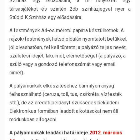
Színház egy előadására, a III. helyezett egy
társasjátékot és szintén 2db színházjegyet nyer a
Stúdió K Színház egy előadására.
A festmények A4-es méretű papírra készülhetnek. A
rajzok/festmények hátsó oldalán nyomtatott betűkkel,
jól olvashatóan, fel kell tüntetni a pályázó teljes nevét,
születési idejét, lakcímét, elérhetőségét (a pályázó, a
szülő vagy a gondozó telefonszámát vagy email
címét).
A pályamunkák elkészítéséhez bármilyen anyag
felhasználható (ceruza, toll, tus, zsírkréta, vízfesték
stb.), de az eredeti példányt szükséges beküldeni.
Elektronikus formában leadott alkotásokat nem áll
módunkban elfogadni.
A pályamunkák leadási határideje
2012. március