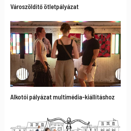
Városzöldítő ötletpályázat
Alkotói pályázat multimédia-kiállításhoz