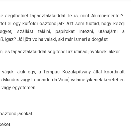
 segíthetnél tapasztalataiddal Te is, mint Alumni-mentor?
tél el egy külföldi ösztöndíjat? Azt sem tudtad, hogy kezdj
yet, szállást találni, papírokat intézni, utánajárni a
 igaz? Jól jött volna valaki, aki már ismeri a dörgést.
en, és tapasztalataiddal segítenél az utánad jövőknek, akkor
 várjuk, akik egy, a Tempus Közalapítvány által koordinált
s Mundus vagy Leonardo da Vinci) valamelyikének keretében
án vagy egyetemen.
 ösztöndíjasokat.
seket.