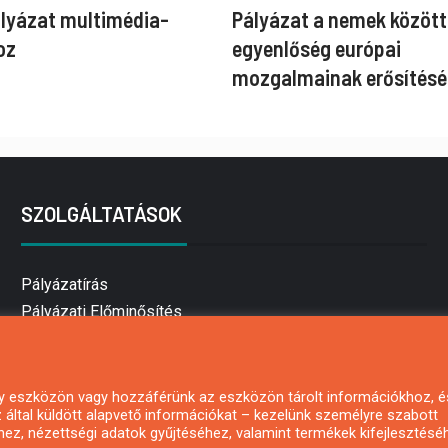
ályázat multimédia-
Pályázat a nemek között
oz
egyenlőség európai
mozgalmainak erősítésé
SZOLGÁLTATÁSOK
Pályázatírás
Pályázati Előminősítés
Pályázati tanácsadás
Pályázatírás vállalkozásoknak
Mezőgazdasági pályázatírás
 egy eszközön vagy hozzáférünk az eszközön tárolt információkhoz, é
által küldött alapvető információkat – kezelünk személyre szabott
Pályázatírás magánszemélyeknek
hez, nézettségi adatok gyűjtéséhez, valamint termékek kifejlesztésé
Pályázatírás civil szervezeteknek