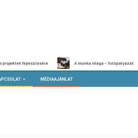
k fejlesztésére
A munka világa – fotópályázat
APCSOLAT
MÉDIAAJÁNLAT