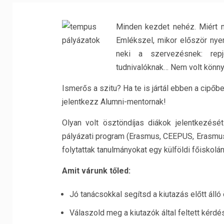
Minden kezdet nehéz. Miért ne
Emlékszel, mikor először nyer
neki a szervezésnek: repjeg
tudnivalóknak… Nem volt könnyű,
Ismerős a szitu? Ha te is jártál ebben a cipőb
jelentkezz Alumni-mentornak!
Olyan volt ösztöndíjas diákok jelentkezését
pályázati program (Erasmus, CEEPUS, Erasmu
folytattak tanulmányokat egy külföldi főiskol
Amit várunk tőled:
Jó tanácsokkal segítsd a kiutazás előtt álló
Válaszold meg a kiutazók által feltett kérdé