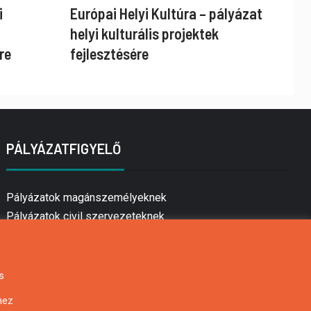
i
Európai Helyi Kultúra – pályázat
helyi kulturális projektek
re
fejlesztésére
PÁLYÁZATFIGYELŐ
Pályázatok magánszemélyeknek
Pályázatok civil szervezeteknek
Pályázatok vállalkozásoknak
Önkormányzati pályázatok
Mezőgazdasági pályázatok
s
Falusi turizmus pályázatok
hez
Napelem pályázatok