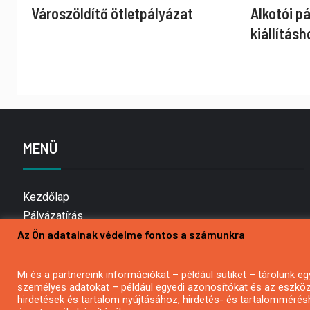
Városzöldítő ötletpályázat
Alkotói p
kiállításh
MENÜ
Kezdőlap
Pályázatírás
Az Ön adatainak védelme fontos a számunkra
Bemutatkozás
Médiaajánlat
Hírlevél feliratkozás
Mi és a partnereink információkat – például sütiket – tárolunk
személyes adatokat – például egyedi azonosítókat és az eszköz 
Impresszum
hirdetések és tartalom nyújtásához, hirdetés- és tartalommérés
Kapcsolat