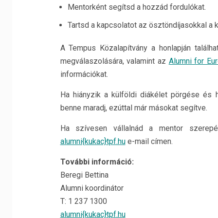
Mentorként segítsd a hozzád fordulókat.
Tartsd a kapcsolatot az ösztöndíjasokkal a k
A Tempus Közalapítvány a honlapján találh
megválaszolására, valamint az
Alumni for Eu
információkat.
Ha hiányzik a külföldi diákélet pörgése és 
benne maradj, ezúttal már másokat segítve.
Ha szívesen vállalnád a mentor szerepé
alumni{kukac}tpf.hu
e-mail címen.
További információ:
Beregi Bettina
Alumni koordinátor
T: 1 237 1300
alumni{kukac}tpf.hu