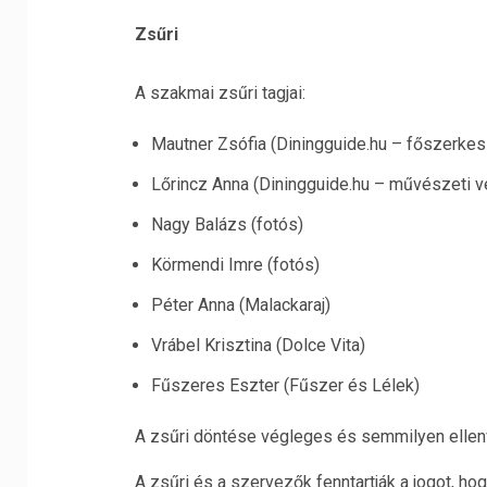
Zsűri
A szakmai zsűri tagjai:
Mautner Zsófia (Diningguide.hu – főszerkeszt
Lőrincz Anna (Diningguide.hu – művészeti v
Nagy Balázs (fotós)
Körmendi Imre (fotós)
Péter Anna (Malackaraj)
Vrábel Krisztina (Dolce Vita)
Fűszeres Eszter (Fűszer és Lélek)
A zsűri döntése végleges és semmilyen ellen
A zsűri és a szervezők fenntartják a jogot, 