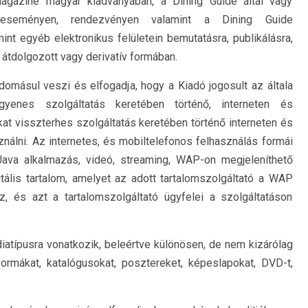
agazine magyar kiadványában, a Dining Guide által vagy
 eseményen, rendezvényen valamint a Dining Guide
int egyéb elektronikus felületein bemutatásra, publikálásra,
r átdolgozott vagy derivatív formában.
domásul veszi és elfogadja, hogy a Kiadó jogosult az általa
gyenes szolgáltatás keretében történő, interneten és
okat visszterhes szolgáltatás keretében történő interneten és
sználni. Az internetes, és mobiltelefonos felhasználás formái
 Java alkalmazás, videó, streaming, WAP-on megjeleníthető
gitális tartalom, amelyet az adott tartalomszolgáltató a WAP
z, és azt a tartalomszolgáltató ügyfelei a szolgáltatáson
atípusra vonatkozik, beleértve különösen, de nem kizárólag
 formákat, katalógusokat, posztereket, képeslapokat, DVD-t,