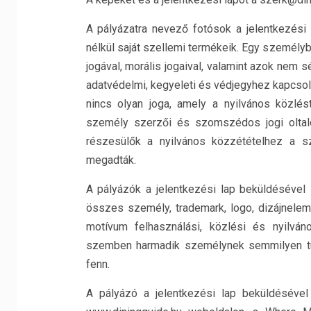
A pályázatra nevező fotósok a jelentkezési l
nélkül saját szellemi termékeik. Egy személy
jogával, morális jogaival, valamint azok nem 
adatvédelmi, kegyeleti és védjegyhez kapcsol
nincs olyan joga, amely a nyilvános közlé
személy szerzői és szomszédos jogi oltalo
részesülők a nyilvános közzétételhez a s
megadták.
A pályázók a jelentkezési lap beküldésével 
összes személy, trademark, logo, dizájnelem
motívum felhasználási, közlési és nyilván
szemben harmadik személynek semmilyen tul
fenn.
A pályázó a jelentkezési lap beküldésével 