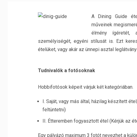
A Dining Guide éte
műveinek megismeré
élmény ígéretét, 
személyiségét, egyéni stílusát is. Ezt ker
ételüket, vagy akár az ünnepi asztal leglátvá
Tudnivalók a fotósoknak
Hobbifotósok képeit várjuk két kategóriában.
I. Saját, vagy más által, házilag készített ét
feltüntetni)
II. Étteremben fogyasztott étel (Kérjük az ét
Egy pályázó maximum 3 fotót nevezhet a külö