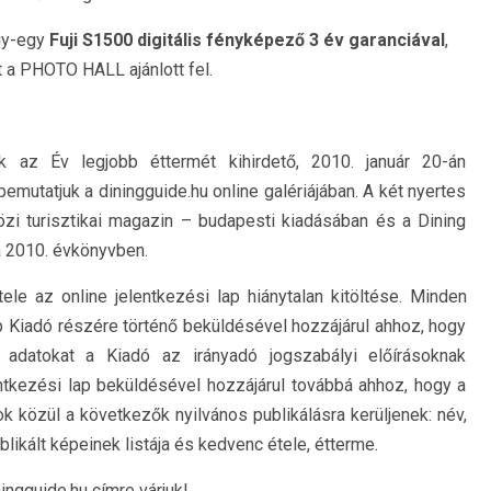
gy-egy
Fuji S1500 digitális fényképező 3 év garanciával
,
 a PHOTO HALL ajánlott fel.
juk az Év legjobb éttermét kihirdető, 2010. január 20-án
mutatjuk a diningguide.hu online galériájában. A két nyertes
i turisztikai magazin – budapesti kiadásában és a Dining
 2010. évkönyvben.
tele az online jelentkezési lap hiánytalan kitöltése. Minden
lap Kiadó részére történő beküldésével hozzájárul ahhoz, hogy
adatokat a Kiadó az irányadó jogszabályi előírásoknak
lentkezési lap beküldésével hozzájárul továbbá ahhoz, hogy a
 közül a következők nyilvános publikálásra kerüljenek: név,
likált képeinek listája és kedvenc étele, étterme.
ingguide.hu címre várjuk!