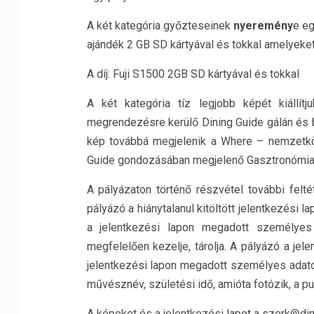
A két kategória győzteseinek
nyeremény
e e
ajándék 2 GB SD kártyával és tokkal amelyeket
A díj: Fuji S1500 2GB SD kártyával és tokkal
A két kategória tíz legjobb képét kiállít
megrendezésre kerülő Dining Guide gálán és be
kép továbbá megjelenik a Where – nemzetköz
Guide gondozásában megjelenő Gasztronómia
A pályázaton történő részvétel további felté
pályázó a hiánytalanul kitöltött jelentkezési 
a jelentkezési lapon megadott személyes 
megfelelően kezelje, tárolja. A pályázó a je
jelentkezési lapon megadott személyes adatok
művésznév, születési idő, amióta fotózik, a pub
A képeket és a jelentkezési lapot a szerk@din