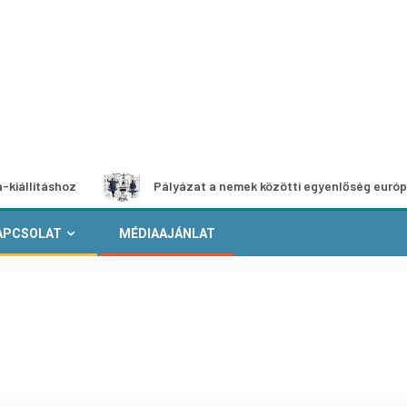
oz
Pályázat a nemek közötti egyenlőség európai mozgalm
APCSOLAT
MÉDIAAJÁNLAT