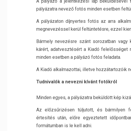
A pályázó a jelentkezési lap beküldésével 
pályázatra nevező fotós minden esetben feltün
A pályázaton díjnyertes fotós az arra alkal
megnevezéssel kerül feltüntetésre, ezzel kie
Bármely nevezésre szánt sorozatban vagy ké
kárért, adatvesztésért a Kiadó felelősséget 
minden esetben a pályázó fotós feladata.
A Kiadó alkalmazottai, illetve hozzátartozóik 
Tudnivalók a nevezni kívánt fotókról
Minden egyes, a pályázatra beküldött kép kizá
Az előzsűrizésen túljutott, és bármilyen 
értesítés után, előre egyeztetett időpontb
formátumban is le kell adni.