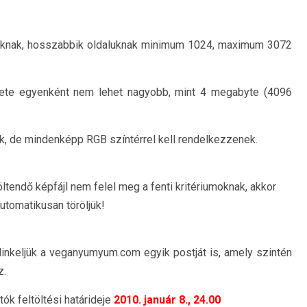
úaknak, hosszabbik oldaluknak minimum 1024, maximum 3072
érete egyenként nem lehet nagyobb, mint 4 megabyte (4096
k, de mindenképp RGB színtérrel kell rendelkezzenek.
ltendő képfájl nem felel meg a fenti kritériumoknak, akkor
 automatikusan töröljük!
elinkeljük a veganyumyum.com egyik postját is, amely szintén
z.
tók feltöltési határideje
2010. január 8., 24.00