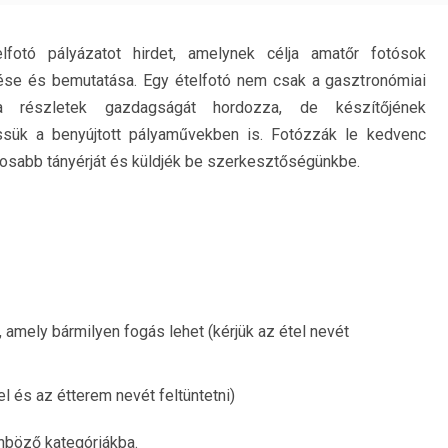
lfotó pályázatot hirdet, amelynek célja amatőr fotósok
se és bemutatása. Egy ételfotó nem csak a gasztronómiai
a részletek gazdagságát hordozza, de készítőjének
essük a benyújtott pályaművekben is. Fotózzák le kedvenc
nyosabb tányérját és küldjék be szerkesztőségünkbe.
el, amely bármilyen fogás lehet (kérjük az étel nevét
el és az étterem nevét feltüntetni)
nböző kategóriákba.