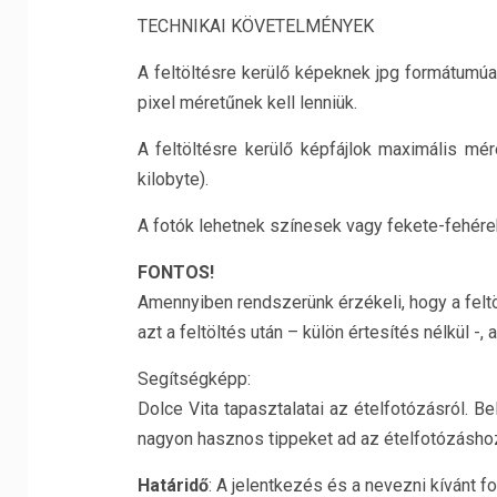
TECHNIKAI KÖVETELMÉNYEK
A feltöltésre kerülő képeknek jpg formátum
pixel méretűnek kell lenniük.
A feltöltésre kerülő képfájlok maximális m
kilobyte).
A fotók lehetnek színesek vagy fekete-fehére
FONTOS!
Amennyiben rendszerünk érzékeli, hogy a feltö
azt a feltöltés után – külön értesítés nélkül -,
Segítségképp:
Dolce Vita tapasztalatai az ételfotózásról. B
nagyon hasznos tippeket ad az ételfotózásho
Határidő
: A jelentkezés és a nevezni kívánt fo