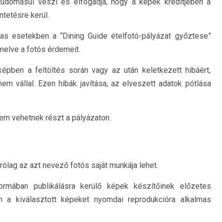
tudomásul veszi és elfogadja, hogy a képek kreditjében a
tetésre kerül.
mas esetekben a “Dining Guide ételfotó-pályázat győztese”
melve a fotós érdemeit.
pben a feltöltés során vagy az után keletkezett hibáért,
nem vállal. Ezen hibák javítása, az elveszett adatok pótlása
nem vehetnek részt a pályázaton.
rólag az azt nevező fotós saját munkája lehet.
formában publikálásra kerülő képek készítőinek előzetes
an a kiválasztott képeket nyomdai reprodukcióra alkalmas