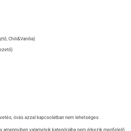
ő, Chili&Vanília)
ezető)
vetés, óvás azzal kapcsolatban nem lehetséges.
hogy amennyiben valamelyik kategóriába nem érkezik megfelelő