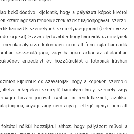
ap beküldésével kijelentik, hogy a pályázott képek kivétel
ben kizárólagosan rendelkeznek azok tulajdonjogával, szerzői
sértik harmadik személynek személyiségi jogait (beleértve az
ódó jogokat). Szavatolja továbbá, hogy harmadik személynek
st megakadályozza, különösen nem áll fenn rajta harmadik
mban részesülő joga, vagy ha igen, akkor az oltalomban
zükséges engedélyt és hozzájárulást a fotósnak írásban
szintén kijelentik és szavatolják, hogy a képeken szereplő
, illetve a képeken szereplő bármilyen tárgy, személy vagy
osságra hozási jogával írásban is rendelkeznek, azokkal
ajdonjoga, anyagi vagy nem anyagi jellegű igénye nem áll
feltétel nélkül hozzájárul ahhoz, hogy pályázott művei a