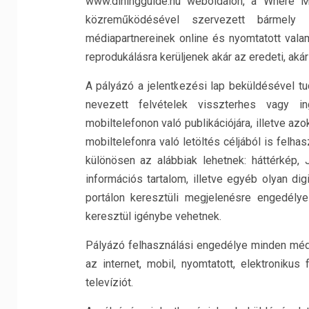
www.diningguide.hu weboldalon, a Where M
közreműködésével szervezett bármely
médiapartnereinek online és nyomtatott valam
reprodukálásra kerüljenek akár az eredeti, aká
A pályázó a jelentkezési lap beküldésével tu
nevezett felvételek visszterhes vagy in
mobiltelefonon való publikációjára, illetve az
mobiltelefonra való letöltés céljából is felha
különösen az alábbiak lehetnek: háttérkép,
információs tartalom, illetve egyéb olyan di
portálon keresztüli megjelenésre engedélye
keresztül igénybe vehetnek.
Pályázó felhasználási engedélye minden médi
az internet, mobil, nyomtatott, elektronikus
televíziót.