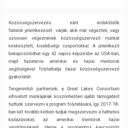
Közösségszervezés iránt érdeklődők
fiatalok jelentkezését várják, akik már végeztek, vagy
szívesen végeznének közösségszervező munkát
kirekesztett, kisebbségi csoportokkal. A jelentkező
bekapcsolódhat egy 42 napos képzésbe az USA-ban,
majd hazatérve amerikai és hazai mentorok
segítségével folytathatja hazai közösségszervező
gyakorlatát.
Tengerentúli partnerünk, a Great Lakes Consortium
elhivatott munkájának köszönhetően újabb támogatást
tudtunk szervezni a program folytatására, így 2017-18-
ban két további körben tudjuk megszervezni a hathetes
kiutazásokat, az amerikai mentorok hazai
segítőmunkáját, illetve a programhoz kapcsolódó