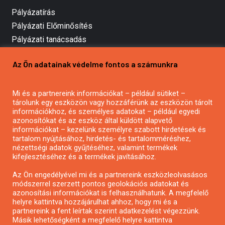
Pályázatírás
Pályázati Előminősítés
Pályázati tanácsadás
Pályázatírás vállalkozásoknak
Az Ön adatainak védelme fontos a számunkra
Mezőgazdasági pályázatírás
Pályázatírás magánszemélyeknek
Mi és a partnereink információkat – például sütiket –
Pályázatírás civil szervezeteknek
tárolunk egy eszközön vagy hozzáférünk az eszközön tárolt
Pályázatírás önkormányzatoknak
információkhoz, és személyes adatokat – például egyedi
azonosítókat és az eszköz által küldött alapvető
Pályázatfigyelés
információkat – kezelünk személyre szabott hirdetések és
Specifikus pályázatfigyelés vagy hírlevél
tartalom nyújtásához, hirdetés- és tartalomméréshez,
nézettségi adatok gyűjtéséhez, valamint termékek
kifejlesztéséhez és a termékek javításához.
PÁLYÁZATFIGYELŐ
Az Ön engedélyével mi és a partnereink eszközleolvasásos
módszerrel szerzett pontos geolokációs adatokat és
azonosítási információkat is felhasználhatunk. A megfelelő
helyre kattintva hozzájárulhat ahhoz, hogy mi és a
Pályázatok magánszemélyeknek
partnereink a fent leírtak szerint adatkezelést végezzünk.
Pályázatok civil szervezeteknek
Másik lehetőségként a megfelelő helyre kattintva