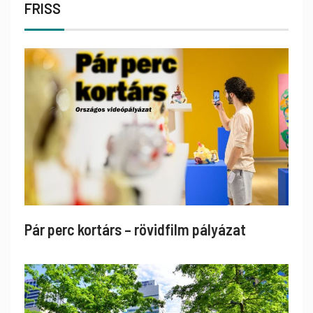
FRISS
Pár perc kortárs – rövidfilm pályázat