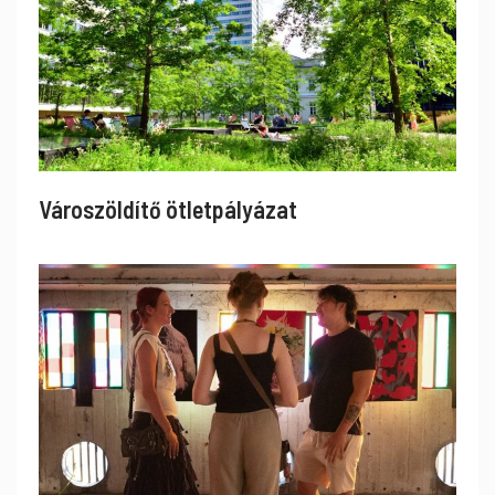
Városzöldítő ötletpályázat