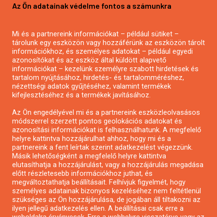
Az Ön adatainak védelme fontos a számunkra
Mezőgazdasági pályázatírás
Pályázatírás magánszemélyeknek
Mi és a partnereink információkat – például sütiket –
Pályázatírás civil szervezeteknek
tárolunk egy eszközön vagy hozzáférünk az eszközön tárolt
Pályázatírás önkormányzatoknak
információkhoz, és személyes adatokat – például egyedi
azonosítókat és az eszköz által küldött alapvető
Pályázatfigyelés
információkat – kezelünk személyre szabott hirdetések és
Specifikus pályázatfigyelés vagy hírlevél
tartalom nyújtásához, hirdetés- és tartalomméréshez,
nézettségi adatok gyűjtéséhez, valamint termékek
kifejlesztéséhez és a termékek javításához.
PÁLYÁZATFIGYELŐ
Az Ön engedélyével mi és a partnereink eszközleolvasásos
módszerrel szerzett pontos geolokációs adatokat és
azonosítási információkat is felhasználhatunk. A megfelelő
helyre kattintva hozzájárulhat ahhoz, hogy mi és a
Pályázatok magánszemélyeknek
partnereink a fent leírtak szerint adatkezelést végezzünk.
Pályázatok civil szervezeteknek
Másik lehetőségként a megfelelő helyre kattintva
elutasíthatja a hozzájárulást, vagy a hozzájárulás megadása
Pályázatok vállalkozásoknak
előtt részletesebb információkhoz juthat, és
Önkormányzati pályázatok
megváltoztathatja beállításait. Felhívjuk figyelmét, hogy
személyes adatainak bizonyos kezeléséhez nem feltétlenül
Mezőgazdasági pályázatok
szükséges az Ön hozzájárulása, de jogában áll tiltakozni az
Falusi turizmus pályázatok
ilyen jellegű adatkezelés ellen. A beállításai csak erre a