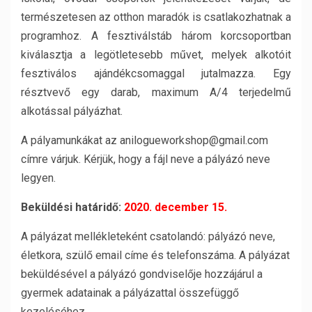
természetesen az otthon maradók is csatlakozhatnak a
programhoz. A fesztiválstáb három korcsoportban
kiválasztja a legötletesebb művet, melyek alkotóit
fesztiválos ajándékcsomaggal jutalmazza. Egy
résztvevő egy darab, maximum A/4 terjedelmű
alkotással pályázhat.
A pályamunkákat az anilogueworkshop@gmail.com
címre várjuk. Kérjük, hogy a fájl neve a pályázó neve
legyen.
Beküldési határidő:
2020. december 15.
A pályázat mellékleteként csatolandó: pályázó neve,
életkora, szülő email címe és telefonszáma. A pályázat
beküldésével a pályázó gondviselője hozzájárul a
gyermek adatainak a pályázattal összefüggő
kezeléséhez.