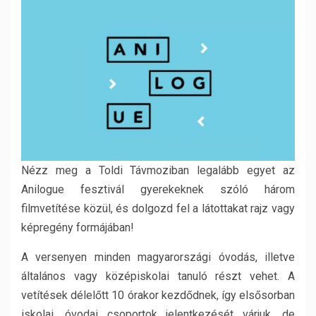
Nézz meg a Toldi Távmoziban legalább egyet az
Anilogue fesztivál gyerekeknek szóló három
filmvetítése közül, és dolgozd fel a látottakat rajz vagy
képregény formájában!
A versenyen minden magyarországi óvodás, illetve
általános vagy középiskolai tanuló részt vehet. A
vetítések délelőtt 10 órakor kezdődnek, így elsősorban
iskolai, óvodai csoportok jelentkezését várjuk, de