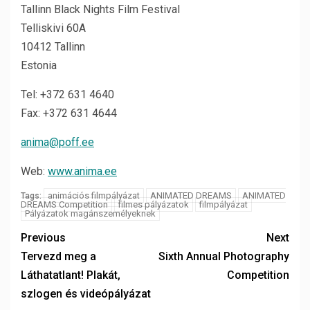
Tallinn Black Nights Film Festival
Telliskivi 60A
10412 Tallinn
Estonia
Tel: +372 631 4640
Fax: +372 631 4644
anima@poff.ee
Web:
www.anima.ee
animációs filmpályázat
ANIMATED DREAMS
ANIMATED
Tags:
DREAMS Competition
filmes pályázatok
filmpályázat
Pályázatok magánszemélyeknek
Previous
Next
Tervezd meg a
Sixth Annual Photography
Láthatatlant! Plakát,
Competition
szlogen és videópályázat