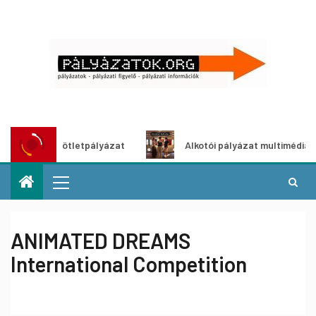
öldítő ötletpályázat
Alkotói pályázat multimédia-kiállítá
ANIMATED DREAMS
International Competition