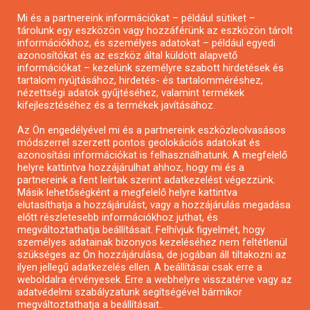
Mi és a partnereink információkat – például sütiket –
Pályázatírás civil szervezeteknek
tárolunk egy eszközön vagy hozzáférünk az eszközön tárolt
Pályázatírás önkormányzatoknak
információkhoz, és személyes adatokat – például egyedi
azonosítókat és az eszköz által küldött alapvető
Pályázatfigyelés
információkat – kezelünk személyre szabott hirdetések és
Specifikus pályázatfigyelés vagy hírlevél
tartalom nyújtásához, hirdetés- és tartalomméréshez,
nézettségi adatok gyűjtéséhez, valamint termékek
kifejlesztéséhez és a termékek javításához.
PÁLYÁZATFIGYELŐ
Az Ön engedélyével mi és a partnereink eszközleolvasásos
módszerrel szerzett pontos geolokációs adatokat és
azonosítási információkat is felhasználhatunk. A megfelelő
helyre kattintva hozzájárulhat ahhoz, hogy mi és a
Pályázatok magánszemélyeknek
partnereink a fent leírtak szerint adatkezelést végezzünk.
Pályázatok civil szervezeteknek
Másik lehetőségként a megfelelő helyre kattintva
elutasíthatja a hozzájárulást, vagy a hozzájárulás megadása
Pályázatok vállalkozásoknak
előtt részletesebb információkhoz juthat, és
Önkormányzati pályázatok
megváltoztathatja beállításait. Felhívjuk figyelmét, hogy
személyes adatainak bizonyos kezeléséhez nem feltétlenül
Mezőgazdasági pályázatok
szükséges az Ön hozzájárulása, de jogában áll tiltakozni az
Falusi turizmus pályázatok
ilyen jellegű adatkezelés ellen. A beállításai csak erre a
weboldalra érvényesek. Erre a webhelyre visszatérve vagy az
Napelem pályázatok
adatvédelmi szabályzatunk segítségével bármikor
GINOP pályázatok
megváltoztathatja a beállításait..