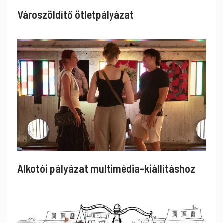
Városzöldítő ötletpályázat
Alkotói pályázat multimédia-kiállításhoz