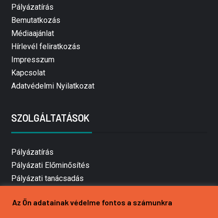
Pályázatírás
Bemutatkozás
Médiaajánlat
Hírlevél feliratkozás
Impresszum
Kapcsolat
Adatvédelmi Nyilatkozat
SZOLGÁLTATÁSOK
Pályázatírás
Pályázati Előminősítés
Pályázati tanácsadás
Pályázatírás vállalkozásoknak
Az Ön adatainak védelme fontos a számunkra
Mezőgazdasági pályázatírás
Pályázatírás magánszemélyeknek