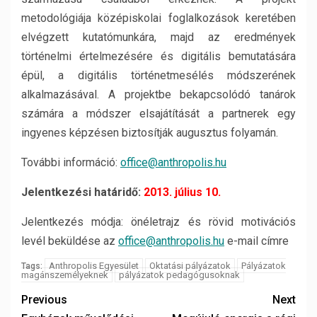
metodológiája középiskolai foglalkozások keretében
elvégzett kutatómunkára, majd az eredmények
történelmi értelmezésére és digitális bemutatására
épül, a digitális történetmesélés módszerének
alkalmazásával. A projektbe bekapcsolódó tanárok
számára a módszer elsajátítását a partnerek egy
ingyenes képzésen biztosítják augusztus folyamán.
További információ:
office@anthropolis.hu
Jelentkezési határidő:
2013. július 10.
Jelentkezés módja: önéletrajz és rövid motivációs
levél beküldése az
office@anthropolis.hu
e-mail címre
Anthropolis Egyesület
Oktatási pályázatok
Pályázatok
Tags:
magánszemélyeknek
pályázatok pedagógusoknak
Previous
Next