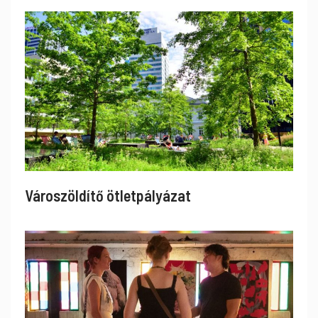
Városzöldítő ötletpályázat