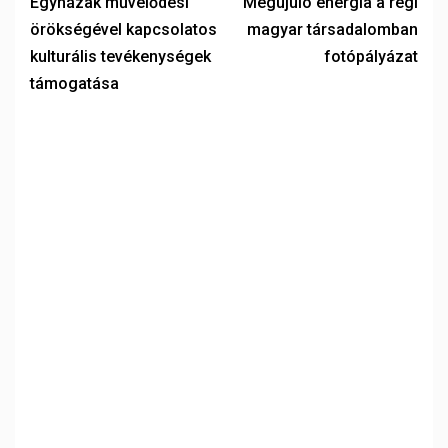
Egyházak művelődési
Megújuló energia a régi
örökségével kapcsolatos
magyar társadalomban
kulturális tevékenységek
fotópályázat
támogatása