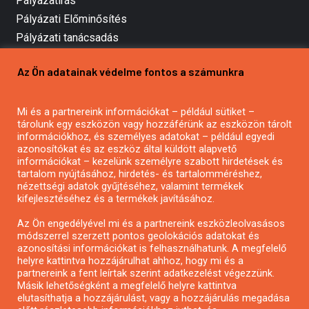
Pályázatírás
Pályázati Előminősítés
Pályázati tanácsadás
Pályázatírás vállalkozásoknak
Az Ön adatainak védelme fontos a számunkra
Mezőgazdasági pályázatírás
Pályázatírás magánszemélyeknek
Mi és a partnereink információkat – például sütiket –
Pályázatírás civil szervezeteknek
tárolunk egy eszközön vagy hozzáférünk az eszközön tárolt
Pályázatírás önkormányzatoknak
információkhoz, és személyes adatokat – például egyedi
azonosítókat és az eszköz által küldött alapvető
Pályázatfigyelés
információkat – kezelünk személyre szabott hirdetések és
Specifikus pályázatfigyelés vagy hírlevél
tartalom nyújtásához, hirdetés- és tartalomméréshez,
nézettségi adatok gyűjtéséhez, valamint termékek
kifejlesztéséhez és a termékek javításához.
PÁLYÁZATFIGYELŐ
Az Ön engedélyével mi és a partnereink eszközleolvasásos
módszerrel szerzett pontos geolokációs adatokat és
azonosítási információkat is felhasználhatunk. A megfelelő
helyre kattintva hozzájárulhat ahhoz, hogy mi és a
Pályázatok magánszemélyeknek
partnereink a fent leírtak szerint adatkezelést végezzünk.
Pályázatok civil szervezeteknek
Másik lehetőségként a megfelelő helyre kattintva
elutasíthatja a hozzájárulást, vagy a hozzájárulás megadása
Pályázatok vállalkozásoknak