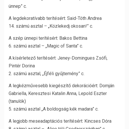
ünnep” c.
A legdekoratívabb terítésért: Said-Tóth Andrea
14. számú asztal – „Közlekedj okosan!” c.
A szép ünnepi terítésért: Bakos Bettina
6. számú asztal – „Magic of Santa” c.
A kísérletező terítésért: Jeney-Domingues Zsófi,
Pintér Dorina
2. számú asztal, „Éjféli gyűjtemény” c.
A legkézművesebb kiegészítő dekorációért: Domján
Gabriella, Keresztesi Katalin Anna, Lepold Eszter
(tanulók)
5. számú asztal „A boldogság kék madara” c.
A legjobb meseadaptációs terítésért: Kincses Dóra
8. számú asztal – „Alice téli Csodaországban” c.