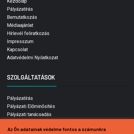
Kezdőlap
Pályázatírás
Bemutatkozás
Médiaajánlat
Hírlevél feliratkozás
Impresszum
Kapcsolat
Adatvédelmi Nyilatkozat
SZOLGÁLTATÁSOK
Pályázatírás
Pályázati Előminősítés
Pályázati tanácsadás
Pályázatírás vállalkozásoknak
Az Ön adatainak védelme fontos a számunkra
Mezőgazdasági pályázatírás