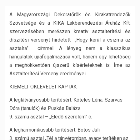
A Magyarországi Dekoratőrök és Kirakatrendezők
Szövetsége és a KIKA Lakberendezési Áruház Kft.
szervezésében merészen kreatív asztalterítési és
díszítési versenyt hirdetett „Hogy kerül a csizma az
asztalra” címmel. A lényeg nem a klasszikus
hangulatok újrafogalmazása volt, hanem egy lehetőség
a meghökkentően újszerű kísérleteknek is. Íme az
Asztalterítési Verseny eredményei.
KIEMELT OKLEVELET KAPTAK:
A leglátványosabb terítésért: Köteles Léna, Szarvas
Dóra (tanulók) és Puskás Balázs
9. számú asztal – „Éledő szerelem” c.
A legharmonikusabb terítésért: Botos Juli
3. számú asztal „Tél a tányéromban, avagy terítéken az