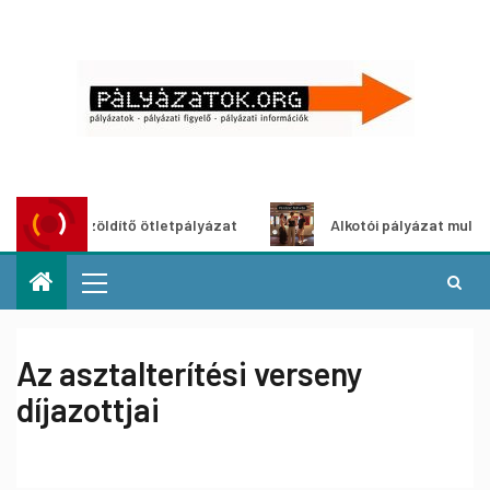
Városzöldítő ötletpályázat
Alkotói pályázat multimédia-ki
Az asztalterítési verseny
díjazottjai