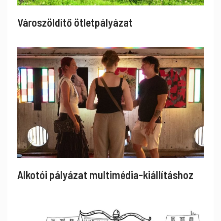
Városzöldítő ötletpályázat
Alkotói pályázat multimédia-kiállításhoz