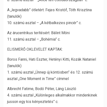
A „legvadabb” ötletért: Fejes Kristóf, Tóth Krisztina
(tanulók)
10. számú asztal – „A kétbalkezes pincér” c.
Az árucentrikus terítésért: Bálint Móni
11. számú asztal – „Bohémia” c.
ELISMERŐ OKLEVELET KAPTAK:
Boros Fanni, Hati Eszter, Hetényi Kitti, Kozák Nataniel
(tanulók)
1. számú asztal „Ünnep új köntösben” és 12. számú
asztal „One Moment in Time” címmel
Albrecht Fatime, Bodó Péter, Láng László
4. számú asztal „Különleges alkalmakkor mindenkinek
jusson egy kis kényeztetés” c.