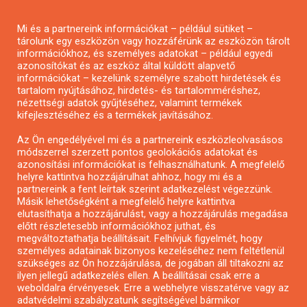
Pályázatírás magánszemélyeknek
Mi és a partnereink információkat – például sütiket –
Pályázatírás civil szervezeteknek
tárolunk egy eszközön vagy hozzáférünk az eszközön tárolt
Pályázatírás önkormányzatoknak
információkhoz, és személyes adatokat – például egyedi
azonosítókat és az eszköz által küldött alapvető
Pályázatfigyelés
információkat – kezelünk személyre szabott hirdetések és
Specifikus pályázatfigyelés vagy hírlevél
tartalom nyújtásához, hirdetés- és tartalomméréshez,
nézettségi adatok gyűjtéséhez, valamint termékek
kifejlesztéséhez és a termékek javításához.
PÁLYÁZATFIGYELŐ
Az Ön engedélyével mi és a partnereink eszközleolvasásos
módszerrel szerzett pontos geolokációs adatokat és
azonosítási információkat is felhasználhatunk. A megfelelő
helyre kattintva hozzájárulhat ahhoz, hogy mi és a
Pályázatok magánszemélyeknek
partnereink a fent leírtak szerint adatkezelést végezzünk.
Pályázatok civil szervezeteknek
Másik lehetőségként a megfelelő helyre kattintva
elutasíthatja a hozzájárulást, vagy a hozzájárulás megadása
Pályázatok vállalkozásoknak
előtt részletesebb információkhoz juthat, és
Önkormányzati pályázatok
megváltoztathatja beállításait. Felhívjuk figyelmét, hogy
személyes adatainak bizonyos kezeléséhez nem feltétlenül
Mezőgazdasági pályázatok
szükséges az Ön hozzájárulása, de jogában áll tiltakozni az
Falusi turizmus pályázatok
ilyen jellegű adatkezelés ellen. A beállításai csak erre a
weboldalra érvényesek. Erre a webhelyre visszatérve vagy az
Napelem pályázatok
adatvédelmi szabályzatunk segítségével bármikor