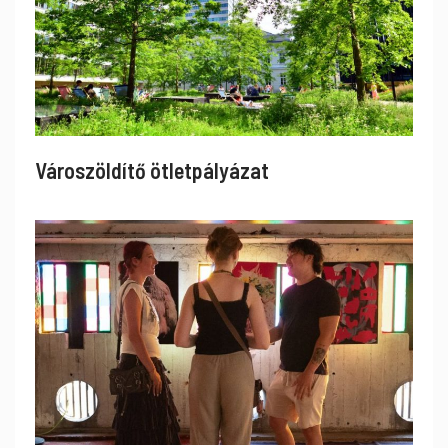
Városzöldítő ötletpályázat