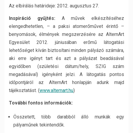
Az elbírálás határideje: 2012. augusztus 27.
Inspiráció gyűjtés:
A művek elkészítéséhez
elengedhetetlen, – a paksi atomerőművet érintő –
benyomások, élmények megszerzésére az AlternArt
Egyesület 2012. júniusában erőmű látogatási
lehetőséget kíván biztosítani minden pályázó számára,
aki erre igényt tart és azt a pályázat beadásával
egyidőben (születési dátum/hely, SZIG szám
megadásával) igényként jelzi. A látogatás pontos
időpontjáról az AlternArt honlapján adunk majd
tájékoztatást. (
www.alternart.hu
)
További fontos információk:
Összetett, több darabból álló munkák egy
pályaműnek tekintendők.