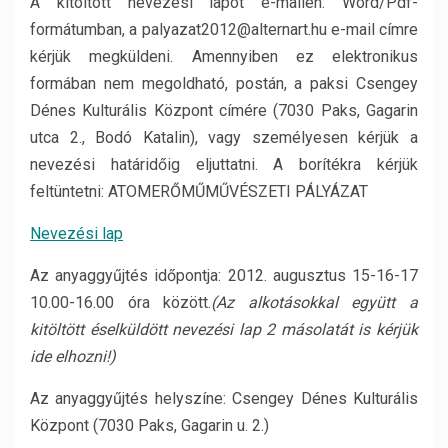
A kitöltött nevezési lapot e-mailen: Word/Pdf-
formátumban, a palyazat2012@alternart.hu e-mail címre
kérjük megküldeni. Amennyiben ez elektronikus
formában nem megoldható, postán, a paksi Csengey
Dénes Kulturális Központ címére (7030 Paks, Gagarin
utca 2., Bodó Katalin), vagy személyesen kérjük a
nevezési határidőig eljuttatni. A borítékra kérjük
feltüntetni: ATOMERŐMŰMŰVÉSZETI PÁLYÁZAT
Nevezési lap
Az anyaggyűjtés időpontja: 2012. augusztus 15-16-17
10.00-16.00 óra között.
(Az alkotásokkal együtt a
kitöltött éselküldött nevezési lap 2 másolatát is kérjük
ide elhozni!)
Az anyaggyűjtés helyszíne: Csengey Dénes Kulturális
Központ (7030 Paks, Gagarin u. 2.)