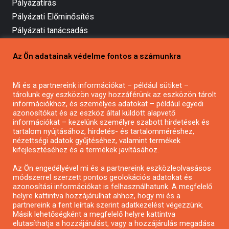
Pályázatírás
Pályázati Előminősítés
Pályázati tanácsadás
Pályázatírás vállalkozásoknak
Az Ön adatainak védelme fontos a számunkra
Mezőgazdasági pályázatírás
Pályázatírás magánszemélyeknek
Mi és a partnereink információkat – például sütiket –
Pályázatírás civil szervezeteknek
tárolunk egy eszközön vagy hozzáférünk az eszközön tárolt
Pályázatírás önkormányzatoknak
információkhoz, és személyes adatokat – például egyedi
azonosítókat és az eszköz által küldött alapvető
Pályázatfigyelés
információkat – kezelünk személyre szabott hirdetések és
Specifikus pályázatfigyelés vagy hírlevél
tartalom nyújtásához, hirdetés- és tartalomméréshez,
nézettségi adatok gyűjtéséhez, valamint termékek
kifejlesztéséhez és a termékek javításához.
PÁLYÁZATFIGYELŐ
Az Ön engedélyével mi és a partnereink eszközleolvasásos
módszerrel szerzett pontos geolokációs adatokat és
azonosítási információkat is felhasználhatunk. A megfelelő
helyre kattintva hozzájárulhat ahhoz, hogy mi és a
Pályázatok magánszemélyeknek
partnereink a fent leírtak szerint adatkezelést végezzünk.
Pályázatok civil szervezeteknek
Másik lehetőségként a megfelelő helyre kattintva
elutasíthatja a hozzájárulást, vagy a hozzájárulás megadása
Pályázatok vállalkozásoknak