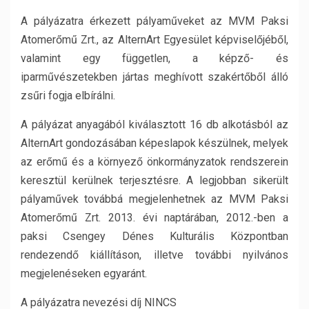
A pályázatra érkezett pályaműveket az MVM Paksi
Atomerőmű Zrt., az AlternArt Egyesület képviselőjéből,
valamint egy független, a képző- és
iparművészetekben jártas meghívott szakértőből álló
zsűri fogja elbírálni.
A pályázat anyagából kiválasztott 16 db alkotásból az
AlternArt gondozásában képeslapok készülnek, melyek
az erőmű és a környező önkormányzatok rendszerein
keresztül kerülnek terjesztésre. A legjobban sikerült
pályaművek továbbá megjelenhetnek az MVM Paksi
Atomerőmű Zrt. 2013. évi naptárában, 2012.-ben a
paksi Csengey Dénes Kulturális Központban
rendezendő kiállításon, illetve további nyilvános
megjelenéseken egyaránt.
A pályázatra nevezési díj NINCS