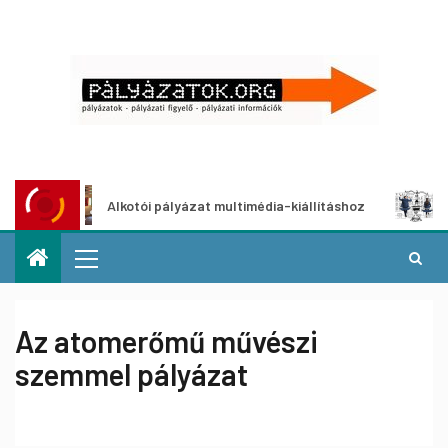
Alkotói pályázat multimédia-kiállításhoz
Pályázat
Az atomerőmű művészi
szemmel pályázat