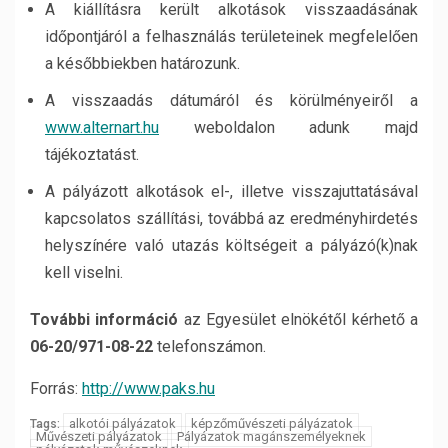
A kiállításra került alkotások visszaadásának
időpontjáról a felhasználás területeinek megfelelően
a későbbiekben határozunk.
A visszaadás dátumáról és körülményeiről a
www.alternart.hu
weboldalon adunk majd
tájékoztatást.
A pályázott alkotások el-, illetve visszajuttatásával
kapcsolatos szállítási, továbbá az eredményhirdetés
helyszínére való utazás költségeit a pályázó(k)nak
kell viselni.
További információ
az Egyesület elnökétől kérhető a
06-20/971-08-22
telefonszámon.
Forrás:
http://www.paks.hu
alkotói pályázatok
képzőművészeti pályázatok
Tags:
Művészeti pályázatok
Pályázatok magánszemélyeknek