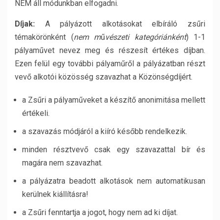
NEM áll módunkban elfogadni.
Díjak:
A pályázott alkotásokat elbíráló zsűri
témakörönként (
nem m
ű
vészeti kategóriánként
) 1-1
pályaművet nevez meg és részesít értékes díjban.
Ezen felül egy további pályaműről a pályázatban részt
vevő alkotói közösség szavazhat a Közönségdíjért.
a Zsűri a pályaműveket a készítő anonimitása mellett
értékeli.
a szavazás módjáról a kiíró később rendelkezik.
minden résztvevő csak egy szavazattal bír és
magára nem szavazhat.
a pályázatra beadott alkotások nem automatikusan
kerülnek kiállításra!
a Zsűri fenntartja a jogot, hogy nem ad ki díjat.