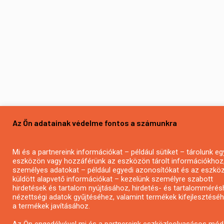
Az Ön adatainak védelme fontos a számunkra
Mi és a partnereink információkat – például sütiket – tárolunk eg
eszközön vagy hozzáférünk az eszközön tárolt információkhoz
személyes adatokat – például egyedi azonosítókat és az eszköz 
küldött alapvető információkat – kezelünk személyre szabott
hirdetések és tartalom nyújtásához, hirdetés- és tartalommérés
nézettségi adatok gyűjtéséhez, valamint termékek kifejlesztésé
a termékek javításához.