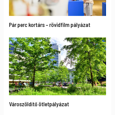
Pár perc kortárs – rövidfilm pályázat
Városzöldítő ötletpályázat