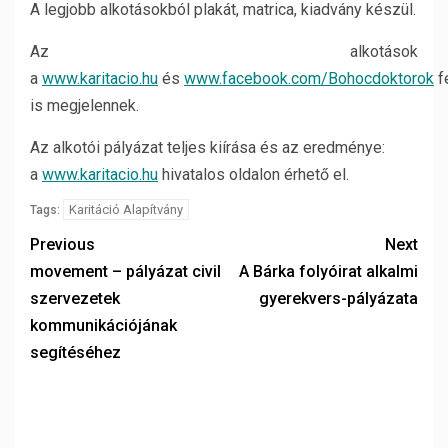
A legjobb alkotásokból plakát, matrica, kiadvány készül.
Az alkotások
a
www.karitacio.hu
és
www.facebook.com/Bohocdoktorok
f
is megjelennek.
Az alkotói pályázat teljes kiírása és az eredménye:
a
www.karitacio.hu
hivatalos oldalon érhető el.
Karitáció Alapítvány
Tags:
Previous
Next
movement – pályázat civil
A Bárka folyóirat alkalmi
szervezetek
gyerekvers-pályázata
kommunikációjának
segítéséhez