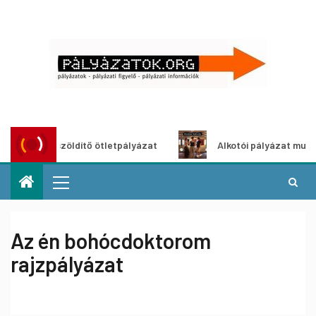
Városzöldítő ötletpályázat
Alkotói pályázat multimédia-ki
Az én bohócdoktorom
rajzpályázat