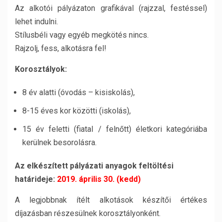
Az alkotói pályázaton grafikával (rajzzal, festéssel)
lehet indulni.
Stílusbéli vagy egyéb megkötés nincs.
Rajzolj, fess, alkotásra fel!
Korosztályok:
8 év alatti (óvodás – kisiskolás),
8-15 éves kor közötti (iskolás),
15 év feletti (fiatal / felnőtt) életkori kategóriába
kerülnek besorolásra.
Az elkészített pályázati anyagok feltöltési
határideje:
2019. április 30. (kedd)
A legjobbnak ítélt alkotások készítői értékes
díjazásban részesülnek korosztályonként.