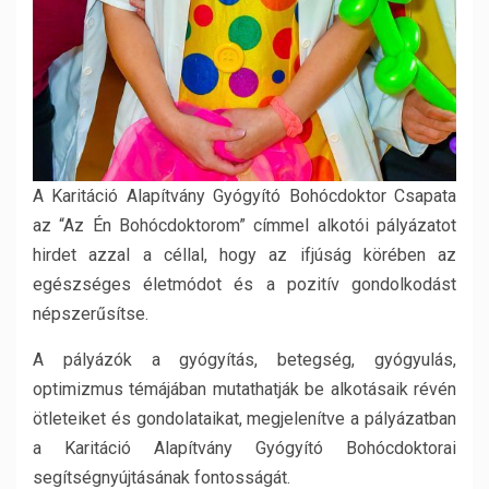
A Karitáció Alapítvány Gyógyító Bohócdoktor Csapata
az “Az Én Bohócdoktorom” címmel alkotói pályázatot
hirdet azzal a céllal, hogy az ifjúság körében az
egészséges életmódot és a pozitív gondolkodást
népszerűsítse.
A pályázók a gyógyítás, betegség, gyógyulás,
optimizmus témájában mutathatják be alkotásaik révén
ötleteiket és gondolataikat, megjelenítve a pályázatban
a Karitáció Alapítvány Gyógyító Bohócdoktorai
segítségnyújtásának fontosságát.