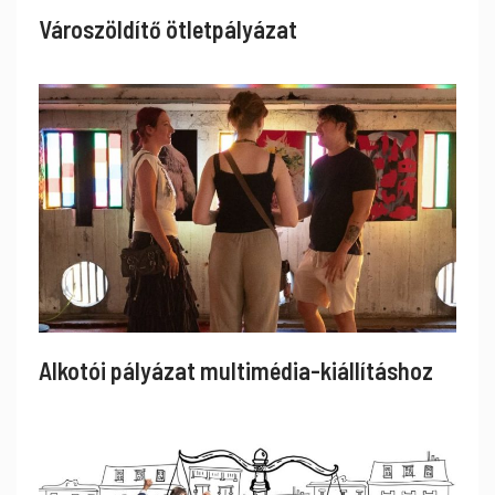
Városzöldítő ötletpályázat
Alkotói pályázat multimédia-kiállításhoz