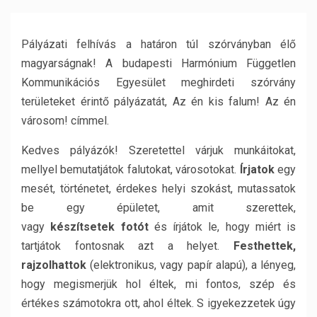
Pályázati felhívás a határon túl szórványban élő
magyarságnak! A budapesti Harmónium Független
Kommunikációs Egyesület meghirdeti szórvány
területeket érintő pályázatát, Az én kis falum! Az én
városom! címmel.
Kedves pályázók! Szeretettel várjuk munkáitokat,
mellyel bemutatjátok falutokat, városotokat.
Írjatok
egy
mesét, történetet, érdekes helyi szokást, mutassatok
be egy épületet, amit szerettek,
vagy
készítsetek
fotót
és írjátok le, hogy miért is
tartjátok fontosnak azt a helyet.
Festhettek,
r
ajzolhattok
(elektronikus, vagy papír alapú), a lényeg,
hogy megismerjük hol éltek, mi fontos, szép és
értékes számotokra ott, ahol éltek. S igyekezzetek úgy