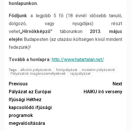
honlapunkon.
Fődíjunk
: a legjobb 5 fő (18 évnél idősebb tanuló,
dolgozó, vagy nyugdíjas) részt
vehet
„Hírnökképző”
táborunkon
2013. május
elején
Budapesten (az utazási költségen kívül mindent
fedezünk)!
Tovább a honlapra:
http://www.hatartalan.net/
alkotói pályázatok
fotópályázat
Irodalmi pályázatok
Tags:
Pályázatok magánszemélyeknek
rajzpályázat
Previous
Next
Pályázat az Európai
HAIKU író verseny
Ifjúsági Héthez
kapcsolódó ifjúsági
programok
megvalósítására