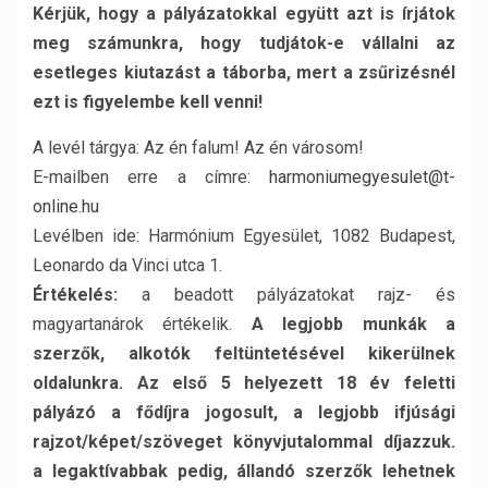
Kérjük, hogy a pályázatokkal együtt azt is írjátok
meg számunkra, hogy tudjátok-e vállalni az
esetleges kiutazást a táborba, mert a zsűrizésnél
ezt is figyelembe kell venni!
A levél tárgya: Az én falum! Az én városom!
E-mailben erre a címre:
harmoniumegyesulet@t-
online.hu
Levélben ide: Harmónium Egyesület, 1082 Budapest,
Leonardo da Vinci utca 1.
Értékelés:
a beadott pályázatokat rajz- és
magyartanárok értékelik.
A legjobb munkák a
szerzők, alkotók feltüntetésével kikerülnek
oldalunkra. Az első 5 helyezett 18 év feletti
pályázó a fődíjra jogosult, a legjobb ifjúsági
rajzot/képet/szöveget könyvjutalommal díjazzuk.
a
legaktívabbak pedig, állandó szerzők lehetnek