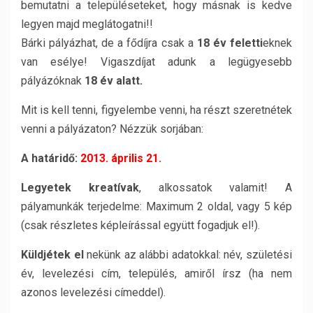
bemutatni a településeteket, hogy másnak is kedve
legyen majd meglátogatni!!
Bárki pályázhat, de a fődíjra csak a
18 év feletti
eknek
van esélye! Vigaszdíjat adunk a legügyesebb
pályázóknak
18 év alatt.
Mit is kell tenni, figyelembe venni, ha részt szeretnétek
venni a pályázaton? Nézzük sorjában:
A határidő:
2013. április 21.
Legyetek kreatívak
, alkossatok valamit! A
pályamunkák terjedelme: Maximum 2 oldal, vagy 5 kép
(csak részletes képleírással együtt fogadjuk el!).
Küldjétek el
nekünk az alábbi adatokkal: név, születési
év, levelezési cím, település, amiről írsz (ha nem
azonos levelezési címeddel).