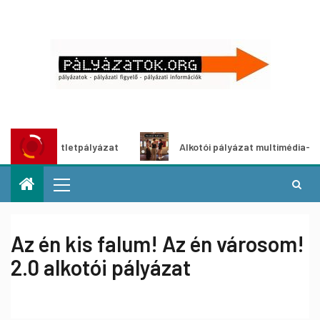
dítő ötletpályázat
Alkotói pályázat multimédia-kiállításh
Az én kis falum! Az én városom!
2.0 alkotói pályázat