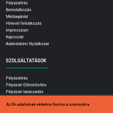
Pályázatírás
Bemutatkozás
Médiaajánlat
Hírlevél feliratkozás
Impresszum
Kapcsolat
Adatvédelmi Nyilatkozat
SZOLGÁLTATÁSOK
Pályázatírás
Pályázati Előminősítés
Pályázati tanácsadás
Pályázatírás vállalkozásoknak
Az Ön adatainak védelme fontos a számunkra
Mezőgazdasági pályázatírás
Pályázatírás magánszemélyeknek