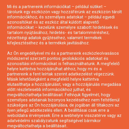
Mi és a partnereink információkat – például sütiket –
Pályázatírás civil szervezeteknek
tárolunk egy eszközön vagy hozzáférünk az eszközön tárolt
Pályázatírás önkormányzatoknak
információkhoz, és személyes adatokat – például egyedi
azonosítókat és az eszköz által küldött alapvető
Pályázatfigyelés
információkat – kezelünk személyre szabott hirdetések és
Specifikus pályázatfigyelés vagy hírlevél
tartalom nyújtásához, hirdetés- és tartalomméréshez,
nézettségi adatok gyűjtéséhez, valamint termékek
kifejlesztéséhez és a termékek javításához.
PÁLYÁZATFIGYELŐ
Az Ön engedélyével mi és a partnereink eszközleolvasásos
módszerrel szerzett pontos geolokációs adatokat és
azonosítási információkat is felhasználhatunk. A megfelelő
helyre kattintva hozzájárulhat ahhoz, hogy mi és a
Pályázatok magánszemélyeknek
partnereink a fent leírtak szerint adatkezelést végezzünk.
Pályázatok civil szervezeteknek
Másik lehetőségként a megfelelő helyre kattintva
elutasíthatja a hozzájárulást, vagy a hozzájárulás megadása
Pályázatok vállalkozásoknak
előtt részletesebb információkhoz juthat, és
Önkormányzati pályázatok
megváltoztathatja beállításait. Felhívjuk figyelmét, hogy
személyes adatainak bizonyos kezeléséhez nem feltétlenül
Mezőgazdasági pályázatok
szükséges az Ön hozzájárulása, de jogában áll tiltakozni az
Falusi turizmus pályázatok
ilyen jellegű adatkezelés ellen. A beállításai csak erre a
weboldalra érvényesek. Erre a webhelyre visszatérve vagy az
Napelem pályázatok
adatvédelmi szabályzatunk segítségével bármikor
GINOP pályázatok
megváltoztathatja a beállításait..