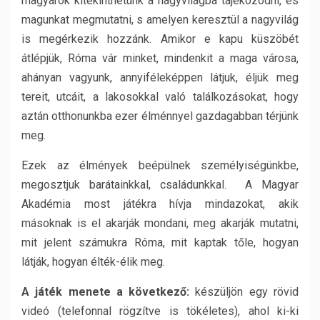
magyarok kitekinthetünk a nagyvilágba tájékozódni, és
magunkat megmutatni, s amelyen keresztül a nagyvilág
is megérkezik hozzánk. Amikor e kapu küszöbét
átlépjük, Róma vár minket, mindenkit a maga városa,
ahányan vagyunk, annyiféleképpen látjuk, éljük meg
tereit, utcáit, a lakosokkal való találkozásokat, hogy
aztán otthonunkba ezer élménnyel gazdagabban térjünk
meg.
Ezek az élmények beépülnek személyiségünkbe,
megosztjuk barátainkkal, családunkkal. A Magyar
Akadémia most játékra hívja mindazokat, akik
másoknak is el akarják mondani, meg akarják mutatni,
mit jelent számukra Róma, mit kaptak tőle, hogyan
látják, hogyan élték-élik meg.
A játék menete a következő:
készüljön egy rövid
videó (telefonnal rögzítve is tökéletes), ahol ki-ki