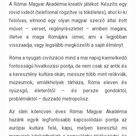
A Római Magyar Akadémia kreatív játékot. Készíts egy
rövid videót (telefonnal rögzítve is tökéletes), ahol ki-ki
felolvas, elmond egy olyan magyar szerző által írott
művet – verset, regényrészletet – amiben magára,
illetve a maga Rómájára ismer, ami a legjobban
visszaadja, vagy legalább megközelíti a saját élményt.
Róma a nyugati civilizáció mind a mai napig kiemelkedő
fontosságú hivatkozási pontja, de nem csak az antik és
a keresztény kultúra okán, messze több mint relikviák,
múzeumok, emlékhelyek tárháza, Róma eleven és
nyüzsgő, életerőtől – és persze gondoktól,
problémáktól – duzzadó metropolisz.
Az idén kilencven éves Római Magyar Akadémia
hazánk egyik legfontosabb kapcsolódási pontja az
európai kultúra felé, kapu, melyen keresztül mi