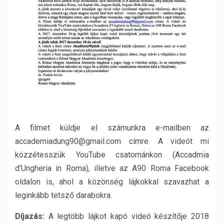
A filmet küldje el számunkra e-mailben az
accademiadung90@gmail.com címre. A videót mi
közzétesszük YouTube csatornánkon (Accadmia
d’Ungheria in Roma), illetve az A90 Roma Facebook
oldalon is, ahol a közönség lájkokkal szavazhat a
leginkább tetsző darabokra.
Díjazás:
A legtöbb lájkot kapó videó készítője 2018