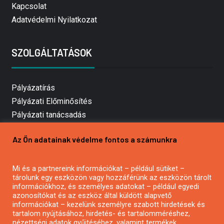
Kapcsolat
Adatvédelmi Nyilatkozat
SZOLGÁLTATÁSOK
Pályázatírás
Pályázati Előminősítés
Pályázati tanácsadás
Pályázatírás vállalkozásoknak
Az Ön adatainak védelme fontos a számunkra
Mezőgazdasági pályázatírás
Pályázatírás magánszemélyeknek
Pályázatírás civil szervezeteknek
Mi és a partnereink információkat – például sütiket –
tárolunk egy eszközön vagy hozzáférünk az eszközön tárolt
Pályázatírás önkormányzatoknak
információkhoz, és személyes adatokat – például egyedi
Pályázatfigyelés
azonosítókat és az eszköz által küldött alapvető
információkat – kezelünk személyre szabott hirdetések és
Specifikus pályázatfigyelés vagy hírlevél
tartalom nyújtásához, hirdetés- és tartalomméréshez,
nézettségi adatok gyűjtéséhez, valamint termékek