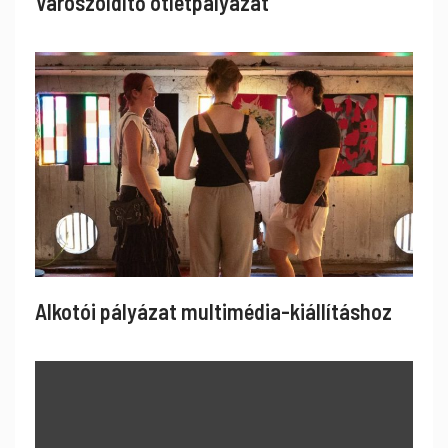
Városzöldítő ötletpályázat
Alkotói pályázat multimédia-kiállításhoz