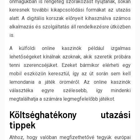
önmagukban is rengeteg szórakozást nyújtanak, sokan
keresnek további kikapcsolódási formákat az utazás
alatt. A digitális korszak előnyeit kihasználva számos
alkalmazás és szolgáltatás áll rendelkezésre útközben
is.
A külföldi online kaszinók például izgalmas
lehetőségeket kínálnak azoknak, akik szeretik próbára
tenni szerencséjüket. Ezeket bármikor elérheti egy
mobil eszközön keresztül, így az út során sem kell
lemondania a játék öröméről. Az online kaszinók
választéka egyre szélesebb, így mindenki
megtalálhatja a számára legmegfelelőbb játékot.
Költséghatékony utazási
tippek
Ahhoz, hogy valóban megfizethetővé tegyük európai