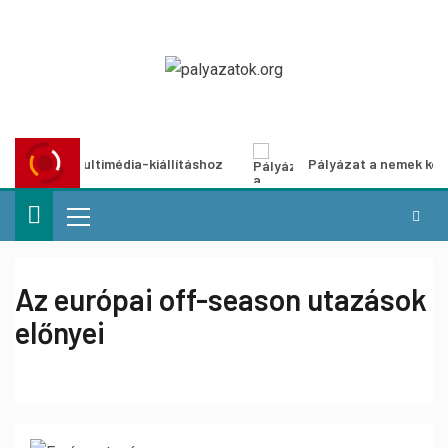
ázat multimédia-kiállításhoz
Pályázat a nemek közötti eg
Az európai off-season utazások
előnyei