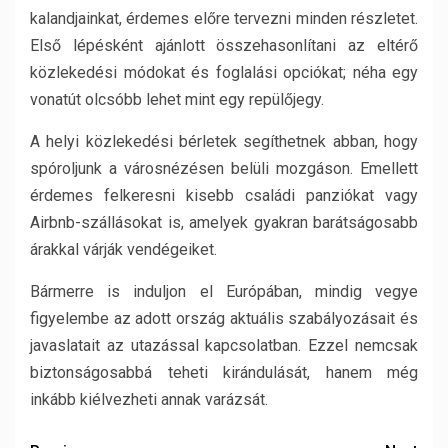
kalandjainkat, érdemes előre tervezni minden részletet.
Első lépésként ajánlott összehasonlítani az eltérő
közlekedési módokat és foglalási opciókat; néha egy
vonatút olcsóbb lehet mint egy repülőjegy.
A helyi közlekedési bérletek segíthetnek abban, hogy
spóroljunk a városnézésen belüli mozgáson. Emellett
érdemes felkeresni kisebb családi panziókat vagy
Airbnb-szállásokat is, amelyek gyakran barátságosabb
árakkal várják vendégeiket.
Bármerre is induljon el Európában, mindig vegye
figyelembe az adott ország aktuális szabályozásait és
javaslatait az utazással kapcsolatban. Ezzel nemcsak
biztonságosabbá teheti kirándulását, hanem még
inkább kiélvezheti annak varázsát.