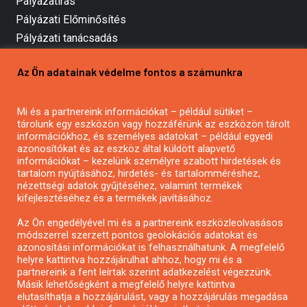
Pályázatírás
Pályázati Előminősítés
Pályázati tanácsadás
Pályázatírás vállalkozásoknak
Az Ön adatainak védelme fontos a számunkra
Mezőgazdasági pályázatírás
Pályázatírás magánszemélyeknek
Mi és a partnereink információkat – például sütiket –
Pályázatírás civil szervezeteknek
tárolunk egy eszközön vagy hozzáférünk az eszközön tárolt
Pályázatírás önkormányzatoknak
információkhoz, és személyes adatokat – például egyedi
azonosítókat és az eszköz által küldött alapvető
Pályázatfigyelés
információkat – kezelünk személyre szabott hirdetések és
Specifikus pályázatfigyelés vagy hírlevél
tartalom nyújtásához, hirdetés- és tartalomméréshez,
nézettségi adatok gyűjtéséhez, valamint termékek
kifejlesztéséhez és a termékek javításához.
PÁLYÁZATFIGYELŐ
Az Ön engedélyével mi és a partnereink eszközleolvasásos
módszerrel szerzett pontos geolokációs adatokat és
azonosítási információkat is felhasználhatunk. A megfelelő
helyre kattintva hozzájárulhat ahhoz, hogy mi és a
Pályázatok magánszemélyeknek
partnereink a fent leírtak szerint adatkezelést végezzünk.
Pályázatok civil szervezeteknek
Másik lehetőségként a megfelelő helyre kattintva
elutasíthatja a hozzájárulást, vagy a hozzájárulás megadása
Pályázatok vállalkozásoknak