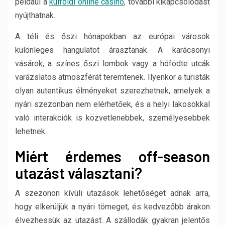
például a
külföldi online casino
, további kikapcsolódást
nyújthatnak.
A téli és őszi hónapokban az európai városok
különleges hangulatot árasztanak. A karácsonyi
vásárok, a színes őszi lombok vagy a hófödte utcák
varázslatos atmoszférát teremtenek. Ilyenkor a turisták
olyan autentikus élményeket szerezhetnek, amelyek a
nyári szezonban nem elérhetőek, és a helyi lakosokkal
való interakciók is közvetlenebbek, személyesebbek
lehetnek.
Miért érdemes off-season
utazást választani?
A szezonon kívüli utazások lehetőséget adnak arra,
hogy elkerüljük a nyári tömeget, és kedvezőbb árakon
élvezhessük az utazást. A szállodák gyakran jelentős