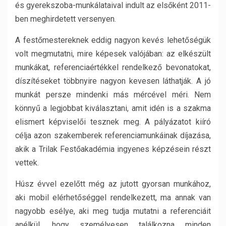
és gyerekszoba-munkálataival indult az elsőként 2011-
ben meghirdetett versenyen.
A festőmestereknek eddig nagyon kevés lehetőségük
volt megmutatni, mire képesek valójában: az elkészült
munkákat, referenciaértékkel rendelkező bevonatokat,
díszítéseket többnyire nagyon kevesen láthatják. A jó
munkát persze mindenki más mércével méri. Nem
könnyű a legjobbat kiválasztani, amit idén is a szakma
elismert képviselői tesznek meg. A pályázatot kiíró
célja azon szakemberek referenciamunkáinak díjazása,
akik a Trilak Festőakadémia ingyenes képzésein részt
vettek.
Húsz évvel ezelőtt még az jutott gyorsan munkához,
aki mobil elérhetőséggel rendelkezett, ma annak van
nagyobb esélye, aki meg tudja mutatni a referenciáit
anélkül, hogy személyesen találkozna minden