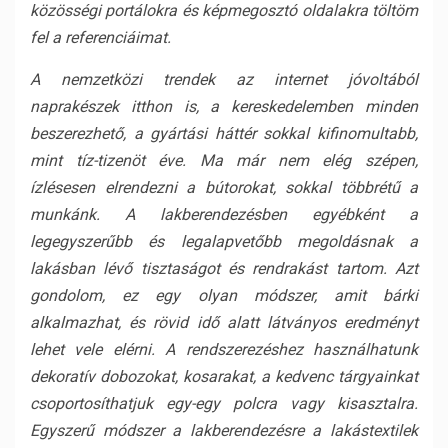
közösségi portálokra és képmegosztó oldalakra töltöm
fel a referenciáimat.
A nemzetközi trendek az internet jóvoltából
naprakészek itthon is, a kereskedelemben minden
beszerezhető, a gyártási háttér sokkal kifinomultabb,
mint tíz-tizenöt éve. Ma már nem elég szépen,
ízlésesen elrendezni a bútorokat, sokkal többrétű a
munkánk. A lakberendezésben egyébként a
legegyszerűbb és legalapvetőbb megoldásnak a
lakásban lévő tisztaságot és rendrakást tartom. Azt
gondolom, ez egy olyan módszer, amit bárki
alkalmazhat, és rövid idő alatt látványos eredményt
lehet vele elérni. A rendszerezéshez használhatunk
dekoratív dobozokat, kosarakat, a kedvenc tárgyainkat
csoportosíthatjuk egy-egy polcra vagy kisasztalra.
Egyszerű módszer a lakberendezésre a lakástextilek