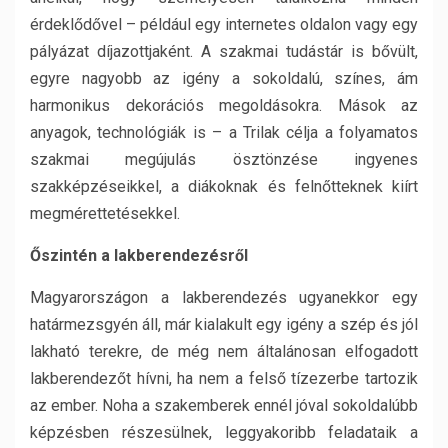
érdeklődővel – például egy internetes oldalon vagy egy
pályázat díjazottjaként. A szakmai tudástár is bővült,
egyre nagyobb az igény a sokoldalú, színes, ám
harmonikus dekorációs megoldásokra. Mások az
anyagok, technológiák is – a Trilak célja a folyamatos
szakmai megújulás ösztönzése ingyenes
szakképzéseikkel, a diákoknak és felnőtteknek kiírt
megmérettetésekkel.
Őszintén a lakberendezésről
Magyarországon a lakberendezés ugyanekkor egy
határmezsgyén áll, már kialakult egy igény a szép és jól
lakható terekre, de még nem általánosan elfogadott
lakberendezőt hívni, ha nem a felső tízezerbe tartozik
az ember. Noha a szakemberek ennél jóval sokoldalúbb
képzésben részesülnek, leggyakoribb feladataik a