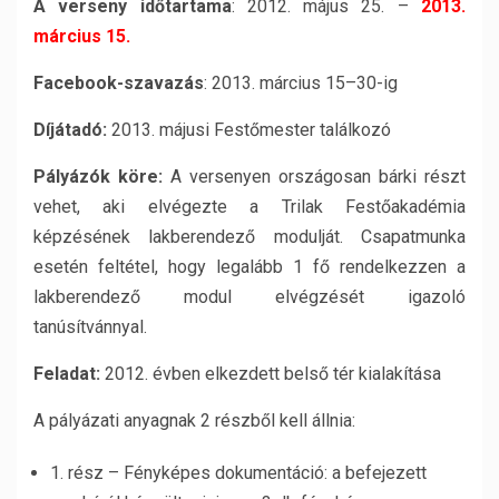
A verseny időtartama
: 2012. május 25. –
2013.
március 15.
Facebook-szavazás
: 2013. március 15–30-ig
Díjátadó:
2013. májusi Festőmester találkozó
Pályázók köre:
A versenyen országosan bárki részt
vehet, aki elvégezte a Trilak Festőakadémia
képzésének lakberendező modulját. Csapatmunka
esetén feltétel, hogy legalább 1 fő rendelkezzen a
lakberendező modul elvégzését igazoló
tanúsítvánnyal.
Feladat:
2012. évben elkezdett belső tér kialakítása
A pályázati anyagnak 2 részből kell állnia:
1. rész – Fényképes dokumentáció: a befejezett