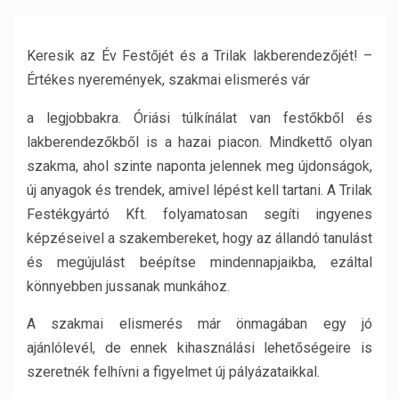
Keresik az Év Festőjét és a Trilak lakberendezőjét! –
Értékes nyeremények, szakmai elismerés vár
a legjobbakra. Óriási túlkínálat van festőkből és
lakberendezőkből is a hazai piacon. Mindkettő olyan
szakma, ahol szinte naponta jelennek meg újdonságok,
új anyagok és trendek, amivel lépést kell tartani. A Trilak
Festékgyártó Kft. folyamatosan segíti ingyenes
képzéseivel a szakembereket, hogy az állandó tanulást
és megújulást beépítse mindennapjaikba, ezáltal
könnyebben jussanak munkához.
A szakmai elismerés már önmagában egy jó
ajánlólevél, de ennek kihasználási lehetőségeire is
szeretnék felhívni a figyelmet új pályázataikkal.