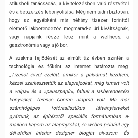
stílusbeli tanácsadás, a kivitelezésben való részvétel
és a beszerzés lebonyolítása. Még nem tudni biztosan,
hogy az egyébként már néhány tízezer forinttól
elérhető lakberendezés megmarad-e úri kiváltságnak,
vagy napjaink része lesz, mint a wellness, a
gasztronómia vagy a jó bor.
A szakma fejlődését az elmúlt tíz évben szintén a
technológia és főként az internet határozta meg.
„Tizenöt évvel ezelőtt, amikor a pályámat kezdtem,
kézzel szerkesztettük az alaprajzokat, még ismert volt
a »dipa« és a »pauszpapír«, faltuk a lakberendezési
könyveket. Terence Conran alapmű volt. Ma már
számítógépes fotórealisztikus látványterveket
gyártunk, az építésztől speciális formátumban e-
mailben kapom az alaprajzokat, és weben például egy
dél-afrikai interior designer blogját olvasom. És