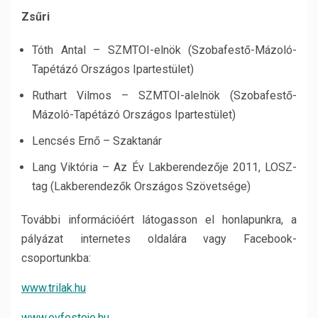
Zsűri
Tóth Antal – SZMTOI-elnök (Szobafestő-Mázoló-
Tapétázó Országos Ipartestület)
Ruthart Vilmos – SZMTOI-alelnök (Szobafestő-
Mázoló-Tapétázó Országos Ipartestület)
Lencsés Ernő – Szaktanár
Lang Viktória – Az Év Lakberendezője 2011, LOSZ-
tag (Lakberendezők Országos Szövetsége)
További információért látogasson el honlapunkra, a
pályázat internetes oldalára vagy Facebook-
csoportunkba:
www.trilak.hu
www.evfestoje.hu