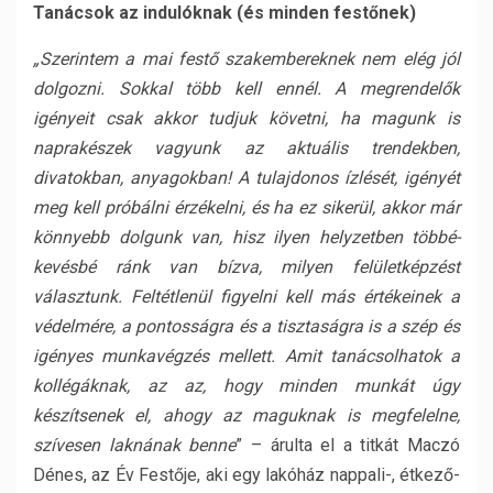
Tanácsok az indulóknak (és minden festőnek)
„Szerintem a mai festő szakembereknek nem elég jól
dolgozni. Sokkal több kell ennél. A megrendelők
igényeit csak akkor tudjuk követni, ha magunk is
naprakészek vagyunk az aktuális trendekben,
divatokban, anyagokban! A tulajdonos ízlését, igényét
meg kell próbálni érzékelni, és ha ez sikerül, akkor már
könnyebb dolgunk van, hisz ilyen helyzetben többé-
kevésbé ránk van bízva, milyen felületképzést
választunk. Feltétlenül figyelni kell más értékeinek a
védelmére, a pontosságra és a tisztaságra is a szép és
igényes munkavégzés mellett. Amit tanácsolhatok a
kollégáknak, az az, hogy minden munkát úgy
készítsenek el, ahogy az maguknak is megfelelne,
szívesen laknának benne
” – árulta el a titkát Maczó
Dénes, az Év Festője, aki egy lakóház nappali-, étkező-