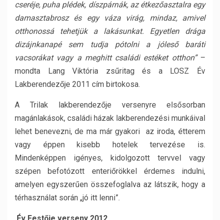
cseréje, puha plédek, díszpárnák, az étkezőasztalra egy
damasztabrosz és egy váza virág, mindaz, amivel
otthonossá tehetjük a lakásunkat. Egyetlen drága
dizájnkanapé sem tudja pótolni a jóleső baráti
vacsorákat vagy a meghitt családi estéket otthon”
–
mondta Lang Viktória zsűritag és a LOSZ Év
Lakberendezője 2011 cím birtokosa.
A Trilak lakberendezője versenyre elsősorban
magánlakások, családi házak lakberendezési munkáival
lehet benevezni, de ma már gyakori az iroda, étterem
vagy éppen kisebb hotelek tervezése is.
Mindenképpen igényes, kidolgozott tervvel vagy
szépen befotózott enteriőrökkel érdemes indulni,
amelyen egyszerűen összefoglalva az látszik, hogy a
térhasználat során „jó itt lenni”.
Év Festője verseny 2012