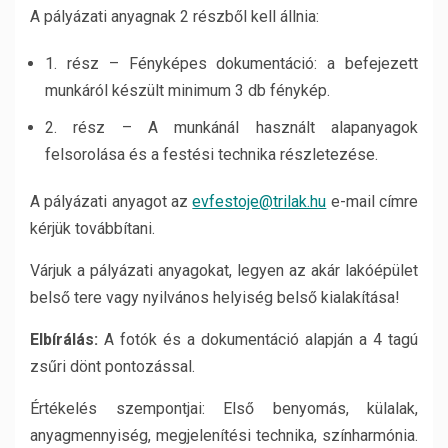
A pályázati anyagnak 2 részből kell állnia:
1. rész – Fényképes dokumentáció: a befejezett
munkáról készült minimum 3 db fénykép.
2. rész – A munkánál használt alapanyagok
felsorolása és a festési technika részletezése.
A pályázati anyagot az
evfestoje@trilak.hu
e-mail címre
kérjük továbbítani.
Várjuk a pályázati anyagokat, legyen az akár lakóépület
belső tere vagy nyilvános helyiség belső kialakítása!
Elbírálás:
A fotók és a dokumentáció alapján a 4 tagú
zsűri dönt pontozással.
Értékelés szempontjai: Első benyomás, külalak,
anyagmennyiség, megjelenítési technika, színharmónia.