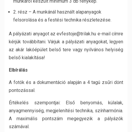
munkáról készült minimum 3 db fénykép.
2. rész – A munkánál használt alapanyagok
felsorolása és a festési technika részletezése.
A pályázati anyagot az evfestoje@trilak.hu e-mail címre
kérjük továbbítani. Várjuk a pályázati anyagokat, legyen
az akár lakóépület belső tere vagy nyilvános helyiség
belső kialakítása!
Elbírálás
A fotók és a dokumentáció alapján a 4 tagú zsűri dönt
pontozással.
Értékelés szempontjai: Első benyomás, külalak,
anyagmennyiség, megjelenítési technika, színharmónia.
A maximális pontszám megegyezik a pályázók
számával.