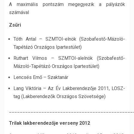
A maximális pontszám megegyezik a pályázók
számával
Zsűri
Tóth Antal – SZMTOI-elnök (Szobafestő-Mázoló-
Tapétázó Országos Ipartestület)
Ruthart Vilmos – SZMTOI-alelnök (Szobafestő-
Mázoló-Tapétázó Országos Ipartestület)
Lencsés Ernő – Szaktanár
Lang Viktória – Az Év Lakberendezője 2011, LOSZ-
tag (Lakberendezők Országos Szövetsége)
______________________________________________
Trilak lakberendezője verseny 2012