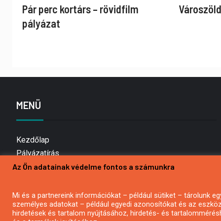
Pár perc kortárs – rövidfilm
Városzöld
pályázat
MENÜ
Kezdőlap
Pályázatírás
Az Ön adatainak védelme fontos a számunkra
Bemutatkozás
Médiaajánlat
Hírlevél feliratkozás
Mi és a partnereink információkat – például sütiket – tárolunk
személyes adatokat – például egyedi azonosítókat és az eszköz 
Impresszum
hirdetések és tartalom nyújtásához, hirdetés- és tartalommérés
Kapcsolat