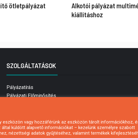
ítő ötletpályázat
Alkotói pályázat multim
kiállításhoz
SZOLGÁLTATÁSOK
Pályázatírás
Pályázati Előminősítés
Pályázati tanácsadás
Pályázatírás vállalkozásoknak
Mezőgazdasági pályázatírás
 egy eszközön vagy hozzáférünk az eszközön tárolt információkhoz, é
által küldött alapvető információkat – kezelünk személyre szabott
Pályázatírás magánszemélyeknek
hez, nézettségi adatok gyűjtéséhez, valamint termékek kifejlesztésé
Pályázatírás civil szervezeteknek