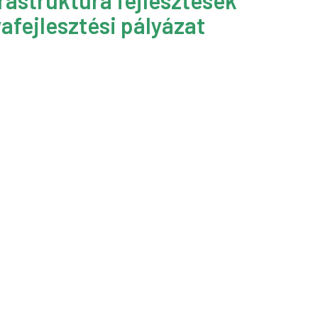
rastruktúra fejlesztések
afejlesztési pályázat