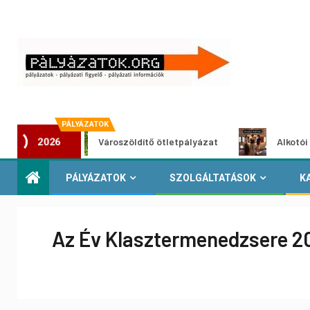
PÁLYÁZATOK
Városzöldítő ötletpályázat
Alkotói pályázat
2026
PÁLYÁZATOK
SZOLGÁLTATÁSOK
K
Az Év Klasztermenedzsere 20