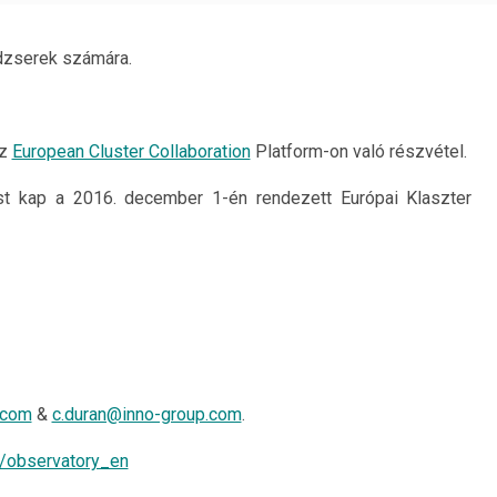
dzserek számára.
az
European Cluster Collaboration
Platform-on való részvétel.
t kap a 2016. december 1-én rendezett Európai Klaszter
.com
&
c.duran@inno-group.com
.
r/observatory_en