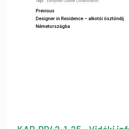
European Cluster Collaboration
Tags:
Previous
Designer in Residence – alkotói ösztöndíj
Németországba