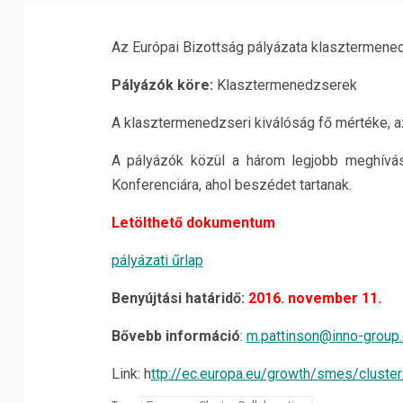
Az Európai Bizottság pályázata klasztermene
Pályázók köre:
Klasztermenedzserek
A klasztermenedzseri kiválóság fő mértéke, 
A pályázók közül a három legjobb meghívás
Konferenciára, ahol beszédet tartanak.
Letölthető dokumentum
pályázati űrlap
Benyújtási határidő:
2016. november 11.
Bővebb információ
:
m.pattinson@inno-group
Link: h
ttp://ec.europa.eu/growth/smes/cluste