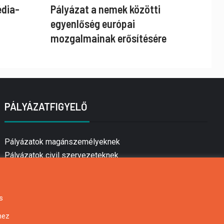
édia-
Pályázat a nemek közötti
egyenlőség európai
mozgalmainak erősítésére
PÁLYÁZATFIGYELŐ
Pályázatok magánszemélyeknek
Pályázatok civil szervezeteknek
Pályázatok vállalkozásoknak
Önkormányzati pályázatok
Mezőgazdasági pályázatok
s
Falusi turizmus pályázatok
hez
Napelem pályázatok