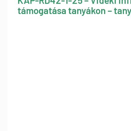
KAP-RD42-1-25 – Vidéki inf
támogatása tanyákon – tany