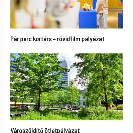
Pár perc kortárs – rövidfilm pályázat
Városzöldítő ötletpályázat