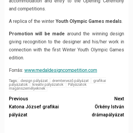
accommodation and entry to the Opening Ceremony
and competitions.
A replica of the winter
Youth Olympic Games medals
.
Promotion will be made
around the winning design
giving recognition to the designer and his/her work in
connection with the first Winter Youth Olympic Games
edition.
Forrás:
www.medaldesigncompetition.com
design pályázat
éremtervező pályázat
grafikai
Tags:
pályázatok
kreatív pályázatok
Pályázatok
magánszemélyeknek
Previous
Next
Katona József grafikai
Örkény István
pályázat
drámapályázat