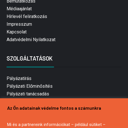
Bemutatkozás
Médiaajánlat
Hírlevél feliratkozás
Impresszum
Kapcsolat
Adatvédelmi Nyilatkozat
SZOLGÁLTATÁSOK
Pályázatírás
Pályázati Előminősítés
Pályázati tanácsadás
Pályázatírás vállalkozásoknak
Az Ön adatainak védelme fontos a számunkra
Mezőgazdasági pályázatírás
Pályázatírás magánszemélyeknek
Mi és a partnereink információkat – például sütiket –
Pályázatírás civil szervezeteknek