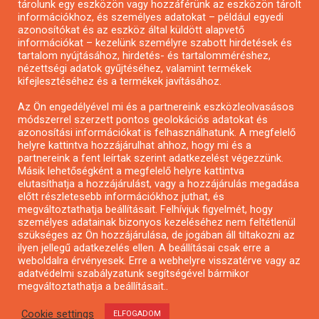
tárolunk egy eszközön vagy hozzáférünk az eszközön tárolt
Pályázatírás önkormányzatoknak
információkhoz, és személyes adatokat – például egyedi
azonosítókat és az eszköz által küldött alapvető
Pályázatfigyelés
információkat – kezelünk személyre szabott hirdetések és
Specifikus pályázatfigyelés vagy hírlevél
tartalom nyújtásához, hirdetés- és tartalomméréshez,
nézettségi adatok gyűjtéséhez, valamint termékek
kifejlesztéséhez és a termékek javításához.
PÁLYÁZATFIGYELŐ
Az Ön engedélyével mi és a partnereink eszközleolvasásos
módszerrel szerzett pontos geolokációs adatokat és
azonosítási információkat is felhasználhatunk. A megfelelő
helyre kattintva hozzájárulhat ahhoz, hogy mi és a
Pályázatok magánszemélyeknek
partnereink a fent leírtak szerint adatkezelést végezzünk.
Pályázatok civil szervezeteknek
Másik lehetőségként a megfelelő helyre kattintva
elutasíthatja a hozzájárulást, vagy a hozzájárulás megadása
Pályázatok vállalkozásoknak
előtt részletesebb információkhoz juthat, és
Önkormányzati pályázatok
megváltoztathatja beállításait. Felhívjuk figyelmét, hogy
személyes adatainak bizonyos kezeléséhez nem feltétlenül
Mezőgazdasági pályázatok
szükséges az Ön hozzájárulása, de jogában áll tiltakozni az
Falusi turizmus pályázatok
ilyen jellegű adatkezelés ellen. A beállításai csak erre a
weboldalra érvényesek. Erre a webhelyre visszatérve vagy az
Napelem pályázatok
adatvédelmi szabályzatunk segítségével bármikor
GINOP pályázatok
megváltoztathatja a beállításait..
Cookie settings
ELFOGADOM