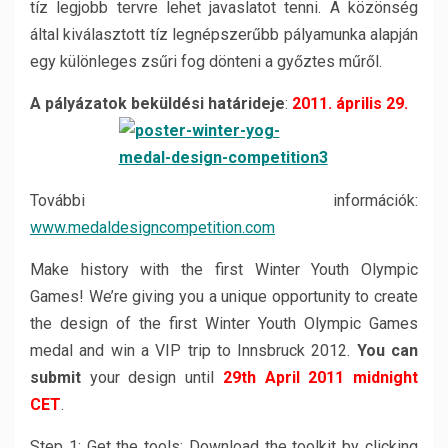
tíz legjobb tervre lehet javaslatot tenni. A közönség
által kiválasztott tíz legnépszerűbb pályamunka alapján
egy különleges zsűri fog dönteni a győztes műről.
A pályázatok beküldési határideje
:
2011. április 29.
További információk:
www.medaldesigncompetition.com
Make history with the first Winter Youth Olympic
Games! We’re giving you a unique opportunity to create
the design of the first Winter Youth Olympic Games
medal and win a VIP trip to Innsbruck 2012.
You can
submit
your design until
29th April 2011 midnight
CET
.
Step 1: Get the tools: Download the toolkit by clicking