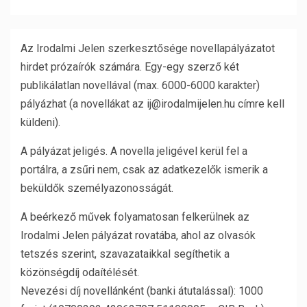
Az Irodalmi Jelen szerkesztősége novellapályázatot
hirdet prózaírók számára. Egy-egy szerző két
publikálatlan novellával (max. 6000-6000 karakter)
pályázhat (a novellákat az ij@irodalmijelen.hu címre kell
küldeni).
A pályázat jeligés. A novella jeligével kerül fel a
portálra, a zsűri nem, csak az adatkezelők ismerik a
beküldők személyazonosságát.
A beérkező művek folyamatosan felkerülnek az
Irodalmi Jelen pályázat rovatába, ahol az olvasók
tetszés szerint, szavazataikkal segíthetik a
közönségdíj odaítélését.
Nevezési díj novellánként (banki átutalással): 1000