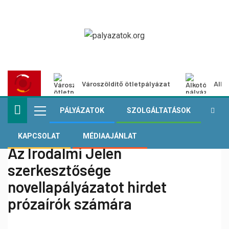
Városzöldítő ötletpályázat
Alko
PÁLYÁZATOK
SZOLGÁLTATÁSOK
KAPCSOLAT
MÉDIAAJÁNLAT
Az Irodalmi Jelen
szerkesztősége
novellapályázatot hirdet
prózaírók számára