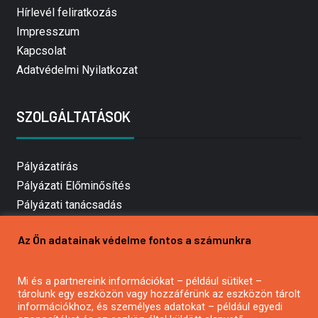
Hírlevél feliratkozás
Impresszum
Kapcsolat
Adatvédelmi Nyilatkozat
SZOLGÁLTATÁSOK
Pályázatírás
Pályázati Előminősítés
Pályázati tanácsadás
Pályázatírás vállalkozásoknak
Az Ön adatainak védelme fontos a számunkra
Mezőgazdasági pályázatírás
Pályázatírás magánszemélyeknek
Mi és a partnereink információkat – például sütiket –
Pályázatírás civil szervezeteknek
tárolunk egy eszközön vagy hozzáférünk az eszközön tárolt
Pályázatírás önkormányzatoknak
információkhoz, és személyes adatokat – például egyedi