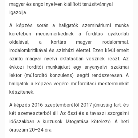
magyar és angol nyelven kiállított tanúsítvánnyal
igazolja.
A képzés során a hallgatók szemináriumi munka
keretében megismerkednek a fordítás gyakorlati
oldalával, a kortárs magyar irodalommal,
irodalomkritikával és színházi élettel. Ezen kívül emelt
szintű magyar nyelvi oktatásban vesznek részt. Az
évközi fordítói munkájukat egy anyanyelvi szakmai
lektor (műfordító konzulens) segíti rendszeresen. A
hallgatók a képzés végére műfordítási mestermunkát
készítenek.
A képzés 2016 szeptemberétől 2017 júniusáig tart, és
két szemeszterből áll. Az őszi és a tavaszi szorgalmi
időszakban a kurzusok látogatása kötelező. A heti
óraszám 20–24 óra.