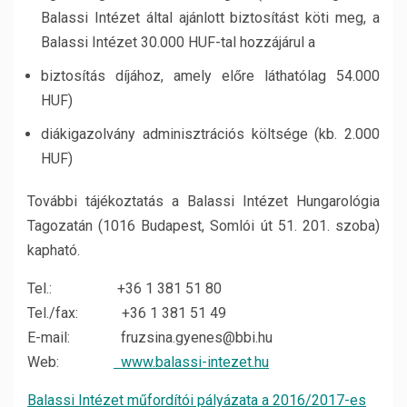
Balassi Intézet által ajánlott biztosítást köti meg, a
Balassi Intézet 30.000 HUF-tal hozzájárul a
biztosítás díjához, amely előre láthatólag 54.000
HUF)
diákigazolvány adminisztrációs költsége (kb. 2.000
HUF)
További tájékoztatás a Balassi Intézet Hungarológia
Tagozatán (1016 Budapest, Somlói út 51. 201. szoba)
kapható.
Tel.: +36 1 381 51 80
Tel./fax: +36 1 381 51 49
E-mail: fruzsina.gyenes@bbi.hu
Web:
www.balassi-intezet.hu
Balassi Intézet műfordítói pályázata a 2016/2017-es