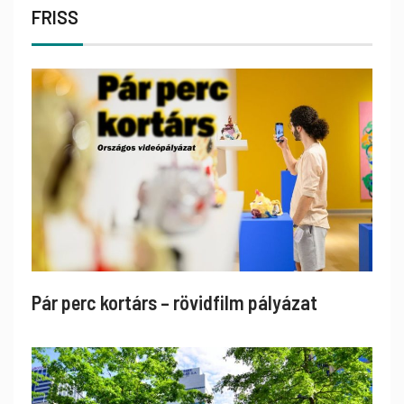
FRISS
Pár perc kortárs – rövidfilm pályázat