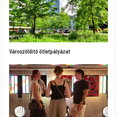
Városzöldítő ötletpályázat