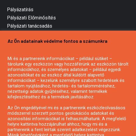
Pályázatírás
Pályázati Előminősítés
Pályázati tanácsadás
Pályázatírás vállalkozásoknak
Az Ön adatainak védelme fontos a számunkra
Mezőgazdasági pályázatírás
Pályázatírás magánszemélyeknek
Mi és a partnereink információkat – például sütiket –
Pályázatírás civil szervezeteknek
tárolunk egy eszközön vagy hozzáférünk az eszközön tárolt
Pályázatírás önkormányzatoknak
információkhoz, és személyes adatokat – például egyedi
azonosítókat és az eszköz által küldött alapvető
Pályázatfigyelés
információkat – kezelünk személyre szabott hirdetések és
Specifikus pályázatfigyelés vagy hírlevél
tartalom nyújtásához, hirdetés- és tartalomméréshez,
nézettségi adatok gyűjtéséhez, valamint termékek
kifejlesztéséhez és a termékek javításához.
PÁLYÁZATFIGYELŐ
Az Ön engedélyével mi és a partnereink eszközleolvasásos
módszerrel szerzett pontos geolokációs adatokat és
azonosítási információkat is felhasználhatunk. A megfelelő
helyre kattintva hozzájárulhat ahhoz, hogy mi és a
Pályázatok magánszemélyeknek
partnereink a fent leírtak szerint adatkezelést végezzünk.
Pályázatok civil szervezeteknek
Másik lehetőségként a megfelelő helyre kattintva