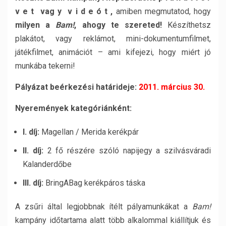
v e t vag y v i d e ó t ,
amiben megmutatod, hogy
milyen a
Bam!
, ahogy te szereted!
Készíthetsz
plakátot, vagy reklámot, mini-dokumentumfilmet,
játékfilmet, animációt – ami kifejezi, hogy miért jó
munkába tekerni!
Pályázat beérkezési határideje:
2011. március 30.
Nyeremények kategóriánként:
I. díj:
Magellan / Merida kerékpár
II. díj:
2 fő részére szóló napijegy a szilvásváradi
Kalanderdőbe
III. díj:
BringABag kerékpáros táska
A zsűri által legjobbnak ítélt pályamunkákat a
Bam!
kampány időtartama alatt több alkalommal kiállítjuk és