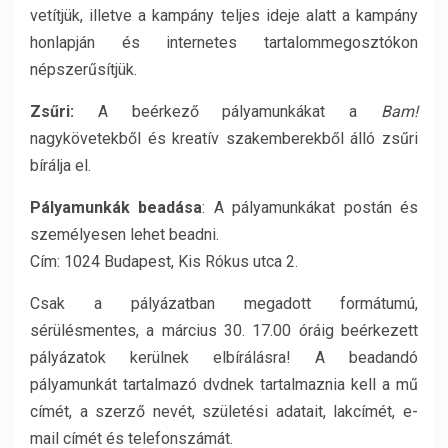
vetítjük, illetve a kampány teljes ideje alatt a kampány
honlapján és internetes tartalommegosztókon
népszerűsítjük.
Zs
ű
ri:
A beérkező pályamunkákat a
Bam!
nagykövetekből és kreatív szakemberekből álló zsűri
bírálja el.
Pályamunkák beadása
: A pályamunkákat postán és
személyesen lehet beadni.
Cím: 1024 Budapest, Kis Rókus utca 2.
Csak a pályázatban megadott formátumú,
sérülésmentes, a március 30. 17.00 óráig beérkezett
pályázatok kerülnek elbírálásra! A beadandó
pályamunkát tartalmazó dvdnek tartalmaznia kell a mű
címét, a szerző nevét, születési adatait, lakcímét, e-
mail címét és telefonszámát.