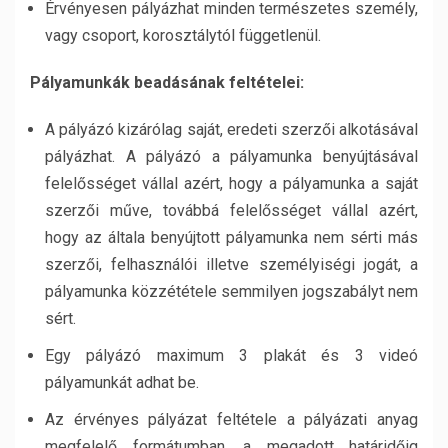
Érvényesen pályázhat minden természetes személy,
vagy csoport, korosztálytól függetlenül.
Pályamunkák beadásának feltételei:
A pályázó kizárólag saját, eredeti szerzői alkotásával
pályázhat. A pályázó a pályamunka benyújtásával
felelősséget vállal azért, hogy a pályamunka a saját
szerzői műve, továbbá felelősséget vállal azért,
hogy az általa benyújtott pályamunka nem sérti más
szerzői, felhasználói illetve személyiségi jogát, a
pályamunka közzététele semmilyen jogszabályt nem
sért.
Egy pályázó maximum 3 plakát és 3 videó
pályamunkát adhat be.
Az érvényes pályázat feltétele a pályázati anyag
megfelelő formátumban, a megadott határidőig