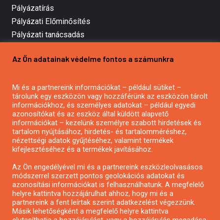
Pályázatírás
Pályázati Előminősítés
Pályázati tanácsadás
Pályázatírás vállalkozásoknak
Az Ön adatainak védelme fontos a számunkra
Mezőgazdasági pályázatírás
Pályázatírás magánszemélyeknek
Mi és a partnereink információkat – például sütiket –
Pályázatírás civil szervezeteknek
tárolunk egy eszközön vagy hozzáférünk az eszközön tárolt
Pályázatírás önkormányzatoknak
információkhoz, és személyes adatokat – például egyedi
azonosítókat és az eszköz által küldött alapvető
Pályázatfigyelés
információkat – kezelünk személyre szabott hirdetések és
Specifikus pályázatfigyelés vagy hírlevél
tartalom nyújtásához, hirdetés- és tartalomméréshez,
nézettségi adatok gyűjtéséhez, valamint termékek
kifejlesztéséhez és a termékek javításához.
PÁLYÁZATFIGYELŐ
Az Ön engedélyével mi és a partnereink eszközleolvasásos
módszerrel szerzett pontos geolokációs adatokat és
azonosítási információkat is felhasználhatunk. A megfelelő
helyre kattintva hozzájárulhat ahhoz, hogy mi és a
Pályázatok magánszemélyeknek
partnereink a fent leírtak szerint adatkezelést végezzünk.
Pályázatok civil szervezeteknek
Másik lehetőségként a megfelelő helyre kattintva