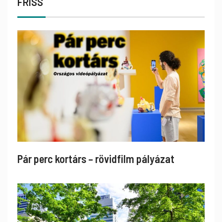
FRISS
Pár perc kortárs – rövidfilm pályázat