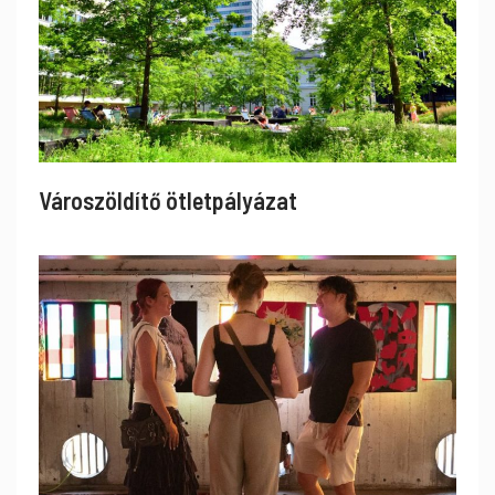
Városzöldítő ötletpályázat