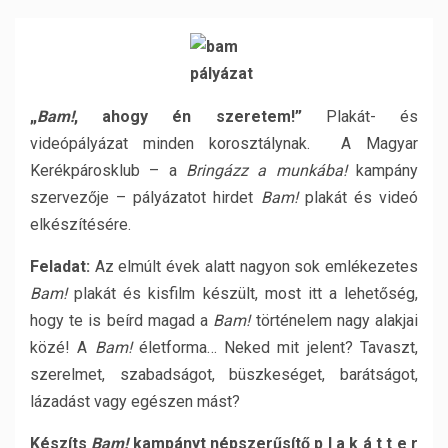
„
Bam!
, ahogy én szeretem!”
Plakát- és
videópályázat minden korosztálynak.
A Magyar
Kerékpárosklub – a
Bringázz a munkába!
kampány
szervezője – pályázatot hirdet
Bam!
plakát és videó
elkészítésére.
Feladat:
Az elmúlt évek alatt nagyon sok emlékezetes
Bam!
plakát és kisfilm készült, most itt a lehetőség,
hogy te is beírd magad a
Bam!
történelem nagy alakjai
közé! A
Bam!
életforma… Neked mit jelent? Tavaszt,
szerelmet, szabadságot, büszkeséget, barátságot,
lázadást vagy egészen mást?
Készíts
Bam!
kampányt népszer
ű
sít
ő p l a k á t t e r