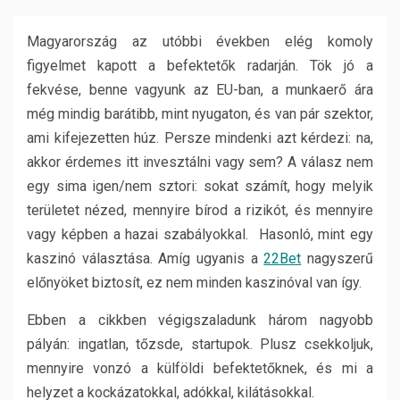
Magyarország az utóbbi években elég komoly
figyelmet kapott a befektetők radarján.
Tök jó a
fekvése, benne vagyunk az EU-ban, a munkaerő ára
még mindig barátibb, mint nyugaton, és van pár szektor,
ami kifejezetten húz. Persze mindenki azt kérdezi: na,
akkor érdemes itt invesztálni vagy sem? A válasz nem
egy sima igen/nem sztori: sokat számít, hogy melyik
területet nézed, mennyire bírod a rizikót, és mennyire
vagy képben a hazai szabályokkal. Hasonló, mint egy
kaszinó választása. Amíg ugyanis a
22Bet
nagyszerű
előnyöket biztosít, ez nem minden kaszinóval van így.
Ebben a cikkben végigszaladunk három nagyobb
pályán: ingatlan, tőzsde, startupok. Plusz csekkoljuk,
mennyire vonzó a külföldi befektetőknek, és mi a
helyzet a kockázatokkal, adókkal, kilátásokkal.