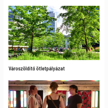
Városzöldítő ötletpályázat