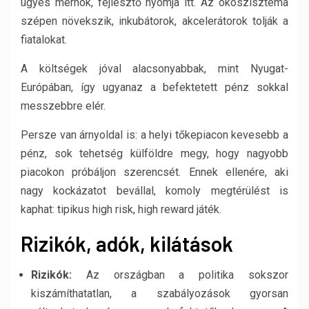
ügyes mérnök, fejlesztő nyomja itt. Az ökoszisztéma
szépen növekszik, inkubátorok, akcelerátorok tolják a
fiatalokat.
A költségek jóval alacsonyabbak, mint Nyugat-
Európában, így ugyanaz a befektetett pénz sokkal
messzebbre elér.
Persze van árnyoldal is: a helyi tőkepiacon kevesebb a
pénz, sok tehetség külföldre megy, hogy nagyobb
piacokon próbáljon szerencsét. Ennek ellenére, aki
nagy kockázatot bevállal, komoly megtérülést is
kaphat: tipikus high risk, high reward játék.
Rizikók, adók, kilátások
Rizikók:
Az országban a politika sokszor
kiszámíthatatlan, a szabályozások gyorsan