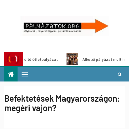
szöldítő ötletpályázat
Alkotói pályázat multimédia-kiáll
Befektetések Magyarországon:
megéri vajon?