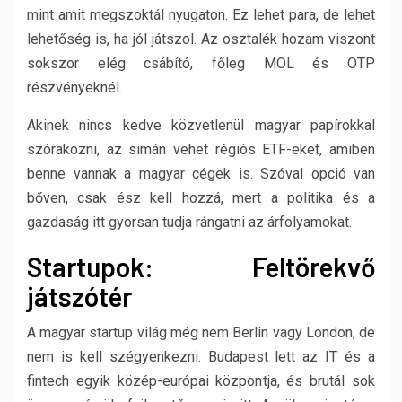
mint amit megszoktál nyugaton. Ez lehet para, de lehet
lehetőség is, ha jól játszol. Az osztalék hozam viszont
sokszor elég csábító, főleg MOL és OTP
részvényeknél.
Akinek nincs kedve közvetlenül magyar papírokkal
szórakozni, az simán vehet régiós ETF-eket, amiben
benne vannak a magyar cégek is. Szóval opció van
bőven, csak ész kell hozzá, mert a politika és a
gazdaság itt gyorsan tudja rángatni az árfolyamokat.
Startupok: Feltörekvő
játszótér
A magyar startup világ még nem Berlin vagy London, de
nem is kell szégyenkezni. Budapest lett az IT és a
fintech egyik közép-európai központja, és brutál sok