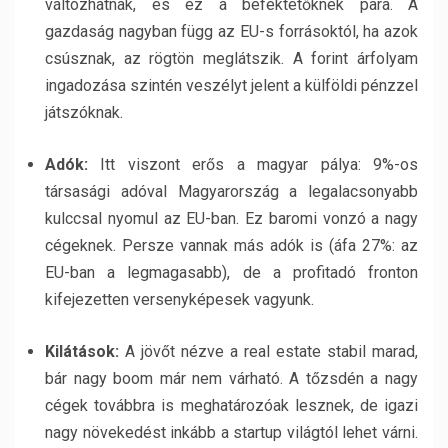
változhatnak, és ez a befektetőknek para. A
gazdaság nagyban függ az EU-s forrásoktól, ha azok
csúsznak, az rögtön meglátszik. A forint árfolyam
ingadozása szintén veszélyt jelent a külföldi pénzzel
játszóknak.
Adók:
Itt viszont erős a magyar pálya: 9%-os
társasági adóval Magyarország a legalacsonyabb
kulccsal nyomul az EU-ban. Ez baromi vonzó a nagy
cégeknek. Persze vannak más adók is (áfa 27%: az
EU-ban a legmagasabb), de a profitadó fronton
kifejezetten versenyképesek vagyunk.
Kilátások:
A jövőt nézve a real estate stabil marad,
bár nagy boom már nem várható. A tőzsdén a nagy
cégek továbbra is meghatározóak lesznek, de igazi
nagy növekedést inkább a startup világtól lehet várni.