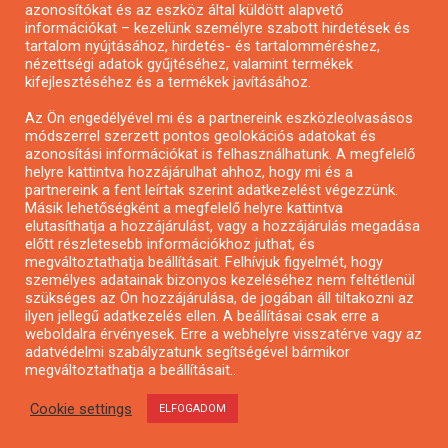
azonosítókat és az eszköz által küldött alapvető
Pályázatfigyelés
információkat – kezelünk személyre szabott hirdetések és
Specifikus pályázatfigyelés vagy hírlevél
tartalom nyújtásához, hirdetés- és tartalomméréshez,
nézettségi adatok gyűjtéséhez, valamint termékek
kifejlesztéséhez és a termékek javításához.
PÁLYÁZATFIGYELŐ
Az Ön engedélyével mi és a partnereink eszközleolvasásos
módszerrel szerzett pontos geolokációs adatokat és
azonosítási információkat is felhasználhatunk. A megfelelő
helyre kattintva hozzájárulhat ahhoz, hogy mi és a
Pályázatok magánszemélyeknek
partnereink a fent leírtak szerint adatkezelést végezzünk.
Pályázatok civil szervezeteknek
Másik lehetőségként a megfelelő helyre kattintva
elutasíthatja a hozzájárulást, vagy a hozzájárulás megadása
Pályázatok vállalkozásoknak
előtt részletesebb információkhoz juthat, és
Önkormányzati pályázatok
megváltoztathatja beállításait. Felhívjuk figyelmét, hogy
személyes adatainak bizonyos kezeléséhez nem feltétlenül
Mezőgazdasági pályázatok
szükséges az Ön hozzájárulása, de jogában áll tiltakozni az
Falusi turizmus pályázatok
ilyen jellegű adatkezelés ellen. A beállításai csak erre a
weboldalra érvényesek. Erre a webhelyre visszatérve vagy az
Napelem pályázatok
adatvédelmi szabályzatunk segítségével bármikor
GINOP pályázatok
megváltoztathatja a beállításait..
Cookie settings
ELFOGADOM
Copyright © All rights reserved.