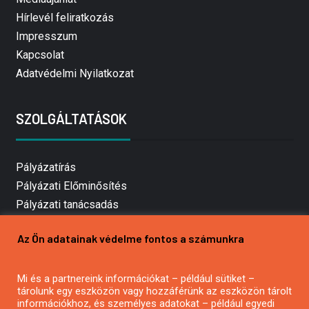
Hírlevél feliratkozás
Impresszum
Kapcsolat
Adatvédelmi Nyilatkozat
SZOLGÁLTATÁSOK
Pályázatírás
Pályázati Előminősítés
Pályázati tanácsadás
Pályázatírás vállalkozásoknak
Az Ön adatainak védelme fontos a számunkra
Mezőgazdasági pályázatírás
Pályázatírás magánszemélyeknek
Mi és a partnereink információkat – például sütiket –
Pályázatírás civil szervezeteknek
tárolunk egy eszközön vagy hozzáférünk az eszközön tárolt
Pályázatírás önkormányzatoknak
információkhoz, és személyes adatokat – például egyedi