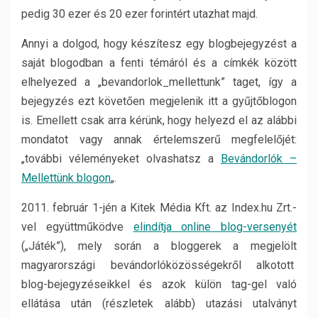
pedig 30 ezer és 20 ezer forintért utazhat majd.
Annyi a dolgod, hogy készítesz egy blogbejegyzést a
saját blogodban a fenti témáról és a címkék között
elhelyezed a „bevandorlok_mellettunk” taget, így a
bejegyzés ezt követően megjelenik itt a gyűjtőblogon
is. Emellett csak arra kérünk, hogy helyezd el az alábbi
mondatot vagy annak értelemszerű megfelelőjét:
„további véleményeket olvashatsz a
Bevándorlók –
Mellettünk blogon
„.
2011. február 1-jén a Kitek Média Kft. az Index.hu Zrt.-
vel együttműködve
elindítja online blog-versenyét
(„Játék”), mely során a bloggerek a megjelölt
magyarországi bevándorlóközösségekről alkotott
blog-bejegyzéseikkel és azok külön tag-gel való
ellátása után (részletek alább) utazási utalványt