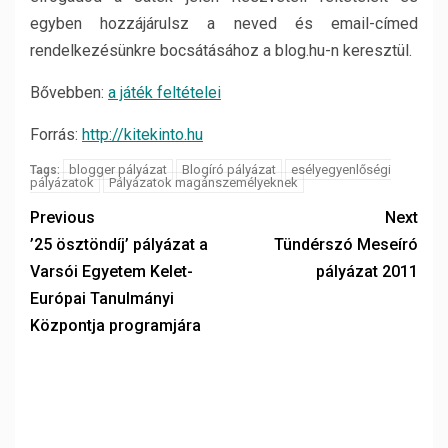
egyben hozzájárulsz a neved és email-címed
rendelkezésünkre bocsátásához a blog.hu-n keresztül.
Bővebben:
a játék feltételei
Forrás:
http://kitekinto.hu
blogger pályázat
Blogíró pályázat
esélyegyenlőségi
Tags:
pályázatok
Pályázatok magánszemélyeknek
Previous
Next
’25 ösztöndíj’ pályázat a
Tündérszó Meseíró
Varsói Egyetem Kelet-
pályázat 2011
Európai Tanulmányi
Központja programjára