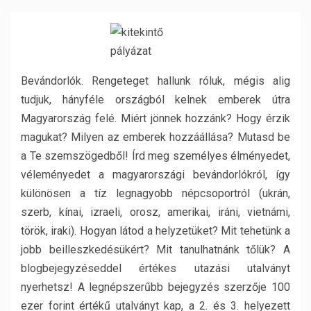
Bevándorlók. Rengeteget hallunk róluk, mégis alig
tudjuk, hányféle országból kelnek emberek útra
Magyarország felé. Miért jönnek hozzánk? Hogy érzik
magukat? Milyen az emberek hozzáállása? Mutasd be
a Te szemszögedből! Írd meg személyes élményedet,
véleményedet a magyarországi bevándorlókról, így
különösen a tíz legnagyobb népcsoportról (ukrán,
szerb, kínai, izraeli, orosz, amerikai, iráni, vietnámi,
török, iraki). Hogyan látod a helyzetüket? Mit tehetünk a
jobb beilleszkedésükért? Mit tanulhatnánk tőlük? A
blogbejegyzéseddel értékes utazási utalványt
nyerhetsz! A legnépszerűbb bejegyzés szerzője 100
ezer forint értékű utalványt kap, a 2. és 3. helyezett