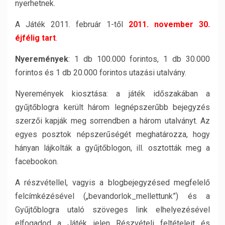
nyerhetnek.
A Játék 2011. február 1-től
2011. november 30.
éjfélig tart
.
Nyeremények
: 1 db 100.000 forintos, 1 db 30.000
forintos és 1 db 20.000 forintos utazási utalvány.
Nyeremények kiosztása: a játék időszakában a
gyűjtőblogra került három legnépszerűbb bejegyzés
szerzői kapják meg sorrendben a három utalványt. Az
egyes posztok népszerűségét meghatározza, hogy
hányan lájkolták a gyűjtőblogon, ill. osztották meg a
facebookon.
A részvétellel, vagyis a blogbejegyzésed megfelelő
felcímkézésével („bevandorlok_mellettunk”) és a
Gyűjtőblogra utaló szöveges link elhelyezésével
elfogadod a Játék jelen Részvételi feltételeit és